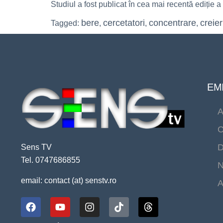
Studiul a fost publicat în cea mai recentă ediție 
bere
cercetatori
concentrare
creier
Tagged:
,
,
,
EMI
A
C
D
Sens TV
Tel. 0747686855
N
email: contact (at) senstv.ro
A