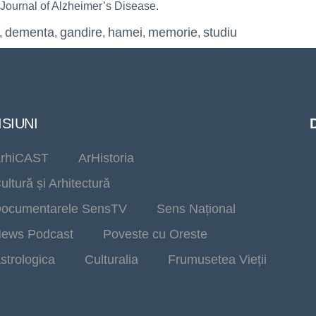
a Journal of Alzheimer’s Disease.
dementa
gandire
hamei
memorie
studiu
,
,
,
,
,
SIUNI
rhiCAST
ArHistoria
ultură și Arhitectură
ocumentarele SensTV
Sens Național
ews Podcast
Poveste cu Oreste
strologica
Culturalia
Frumusetea Vieții