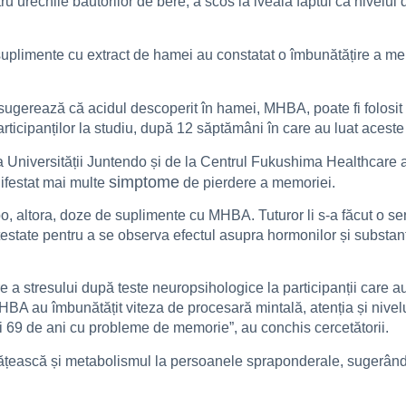
 urechile băutorilor de bere, a scos la iveală faptul că nivelul d
 suplimente cu extract de hamei au constatat o îmbunătățire a m
, sugerează că acidul descoperit în hamei, MHBA, poate fi folosit
articipanților la studiu, după 12 săptămâni în care au luat acest
 a Universității Juntendo și de la Centrul Fukushima Healthcar
simptome
nifestat mai multe
de pierdere a memoriei.
bo, altora, doze de suplimente cu MHBA. Tuturor li s-a făcut o se
testate pentru a se observa efectul asupra hormonilor și substanț
e a stresului după teste neuropsihologice la participanții care a
HBA au îmbunătățit viteza de procesară mintală, atenția și nivelu
și 69 de ani cu probleme de memorie”, au conchis cercetătorii.
ească și metabolismul la persoanele spraponderale, sugerând c