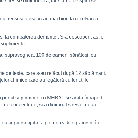
e stres se diminuează, iar starea de spirit se
emoriei și se descurcau mai bine la rezolvarea
 și la combaterea demenței. S-a descoperit astfel
e suplimente.
e au supravegheat 100 de oameni sănătoși, cu
rie de teste, care s-au refăcut după 12 săptămâni,
elor chimice care au legătură cu funcțiile
u primit suplimente cu MHBA”, se arată în raport.
l de concentrare, și a diminuat strestul după
ă ar putea ajuta la pierderea kilogramelor în