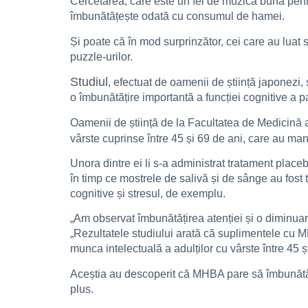
Cercetarea, care este un fel de muzică bună pentru
îmbunătățește odată cu consumul de hamei.
Și poate că în mod surprinzător, cei care au luat
puzzle-urilor.
Studiul
, efectuat de oamenii de știință japonezi
o îmbunătățire importantă a funcției cognitive a p
Oamenii de știință de la Facultatea de Medicină
vârste cuprinse între 45 și 69 de ani, care au ma
Unora dintre ei li s-a administrat tratament place
în timp ce mostrele de salivă și de sânge au fost 
cognitive și stresul, de exemplu.
„Am observat îmbunătățirea atenției și o diminuar
„Rezultatele studiului arată că suplimentele cu M
munca intelectuală a adulților cu vârste între 45 
Aceștia au descoperit că MHBA pare să îmbunătăț
plus.