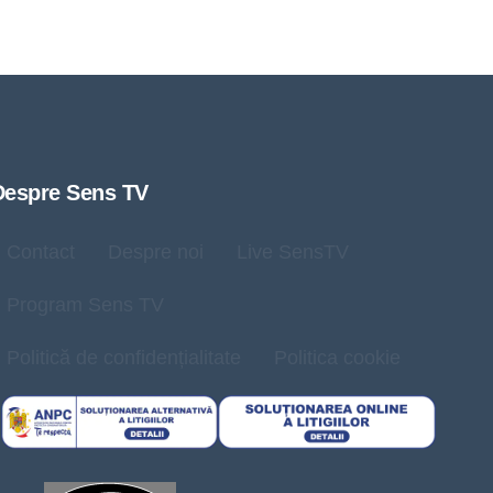
Despre Sens TV
Contact
Despre noi
Live SensTV
Program Sens TV
Politică de confidențialitate
Politica cookie