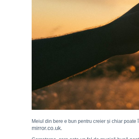
Meiul din bere e bun pentru creier și chiar poate î
mirror.co.uk
.