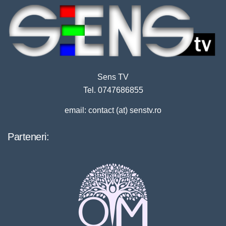
Sens TV
Tel. 0747686855
email: contact (at) senstv.ro
Parteneri: