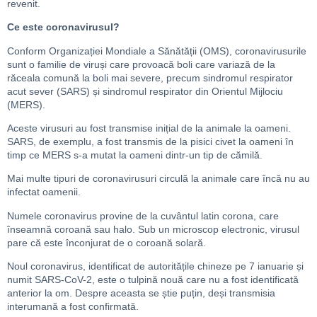
revenit.
Ce este coronavirusul?
Conform Organizației Mondiale a Sănătății (OMS), coronavirusurile
sunt o familie de viruși care provoacă boli care variază de la
răceala comună la boli mai severe, precum sindromul respirator
acut sever (SARS) și sindromul respirator din Orientul Mijlociu
(MERS).
Aceste virusuri au fost transmise inițial de la animale la oameni.
SARS, de exemplu, a fost transmis de la pisici civet la oameni în
timp ce MERS s-a mutat la oameni dintr-un tip de cămilă.
Mai multe tipuri de coronavirusuri circulă la animale care încă nu au
infectat oamenii.
Numele coronavirus provine de la cuvântul latin corona, care
înseamnă coroană sau halo. Sub un microscop electronic, virusul
pare că este înconjurat de o coroană solară.
Noul coronavirus, identificat de autoritățile chineze pe 7 ianuarie și
numit SARS-CoV-2, este o tulpină nouă care nu a fost identificată
anterior la om. Despre aceasta se știe puțin, deși transmisia
interumană a fost confirmată.