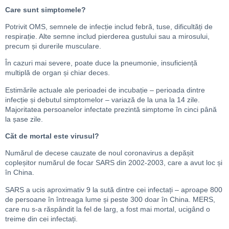
Care sunt simptomele?
Potrivit OMS, semnele de infecție includ febră, tuse, dificultăți de
respirație. Alte semne includ pierderea gustului sau a mirosului,
precum și durerile musculare.
În cazuri mai severe, poate duce la pneumonie, insuficiență
multiplă de organ și chiar deces.
Estimările actuale ale perioadei de incubație – perioada dintre
infecție și debutul simptomelor – variază de la una la 14 zile.
Majoritatea persoanelor infectate prezintă simptome în cinci până
la șase zile.
Căt de mortal este virusul?
Numărul de decese cauzate de noul coronavirus a depășit
copleșitor numărul de focar SARS din 2002-2003, care a avut loc și
în China.
SARS a ucis aproximativ 9 la sută dintre cei infectați – aproape 800
de persoane în întreaga lume și peste 300 doar în China. MERS,
care nu s-a răspândit la fel de larg, a fost mai mortal, ucigând o
treime din cei infectați.