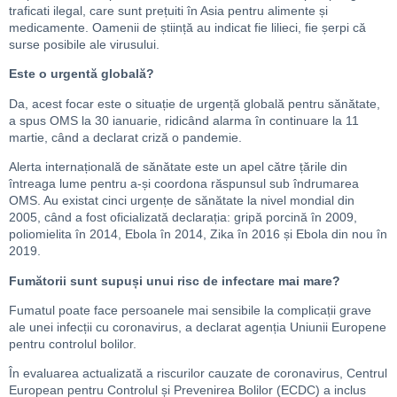
traficati ilegal, care sunt prețuiti în Asia pentru alimente și
medicamente. Oamenii de știință au indicat fie lilieci, fie șerpi că
surse posibile ale virusului.
Este o urgentă globală?
Da, acest focar este o situație de urgență globală pentru sănătate,
a spus OMS la 30 ianuarie, ridicând alarma în continuare la 11
martie, când a declarat criză o pandemie.
Alerta internațională de sănătate este un apel către țările din
întreaga lume pentru a-și coordona răspunsul sub îndrumarea
OMS. Au existat cinci urgențe de sănătate la nivel mondial din
2005, când a fost oficializată declarația: gripă porcină în 2009,
poliomielita în 2014, Ebola în 2014, Zika în 2016 și Ebola din nou în
2019.
Fumătorii sunt supuși unui risc de infectare mai mare?
Fumatul poate face persoanele mai sensibile la complicații grave
ale unei infecții cu coronavirus, a declarat agenția Uniunii Europene
pentru controlul bolilor.
În evaluarea actualizată a riscurilor cauzate de coronavirus, Centrul
European pentru Controlul și Prevenirea Bolilor (ECDC) a inclus