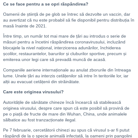
Ce se face pentru a se opri răspândirea?
Oamenii de știință de pe glob se întrec să dezvolte un vaccin, dar
au avertizat că nu este probabil să fie disponibil pentru distribuția în
masă înainte de 2021.
Între timp, un număr tot mai mare de țări au introdus o serie de
măsuri pentru a încetini răspândirea coronavirusului, incluzând
blocajele la nivel național, interzicerea adunărilor, închiderea
școlilor, restaurantelor, barurilor și cluburilor sportive, precum și
emiterea unor legi care să prevadă muncă de acasă.
Companiile aeriene internaționale au anulat zborurile din întreaga
lume. Unele țări au interzis cetățenilor să intre în teritoriile lor, iar
alții au evacuat cetățenii din străinătate.
Care este originea virusului?
Autoritățile de sănătate chineze încă încearcă să stabilească
originea virusului, despre care spun că este posibil să provină de
pe o piață de fructe de mare din Wuhan, China, unde animalele
sălbatice au fost tranzacționate ilegal.
Pe 7 februarie, cercetătorii chinezi au spus că virusul s-ar fi putut
răspândi de la o specie animală infectată, la oameni prin pangolini