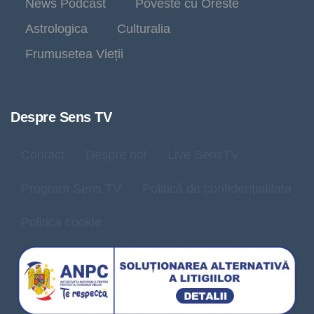
News Podcast
Poveste cu Oreste
Astrologica
Culturalia
Frumusetea Vieții
Despre Sens TV
Contact
Despre noi
Live SensTV
Program Sens TV
Politică de confidențialitate
Politica cookie