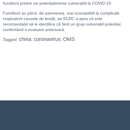
fumătorii printre cei potențialmente vulnerabili la COVID-19.
Fumătorii au părut, de asemenea, mai susceptibili la complicații
respiratorii cauzate de boală, iar ECDC a spus că este
recomandabil să le identifice că fiind un grup vulnerabil potențial,
confirmând o evaluare anterioară.
china
coronavirus
OMS
Tagged:
,
,