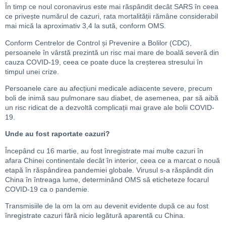
În timp ce noul coronavirus este mai răspândit decât SARS în ceea
ce privește numărul de cazuri, rata mortalității rămâne considerabil
mai mică la aproximativ 3,4 la sută, conform OMS.
Conform Centrelor de Control și Prevenire a Bolilor (CDC),
persoanele în vârstă prezintă un risc mai mare de boală severă din
cauza COVID-19, ceea ce poate duce la creșterea stresului în
timpul unei crize.
Persoanele care au afecțiuni medicale adiacente severe, precum
boli de inimă sau pulmonare sau diabet, de asemenea, par să aibă
un risc ridicat de a dezvoltă complicații mai grave ale bolii COVID-
19.
Unde au fost raportate cazuri?
Începând cu 16 martie, au fost înregistrate mai multe cazuri în
afara Chinei continentale decât în ​​interior, ceea ce a marcat o nouă
etapă în răspândirea pandemiei globale. Virusul s-a răspândit din
China în întreaga lume, determinând OMS să eticheteze focarul
COVID-19 ca o pandemie.
Transmisiile de la om la om au devenit evidente după ce au fost
înregistrate cazuri fără nicio legătură aparentă cu China.