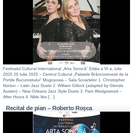
Festivalul Cultural Internațional „Arta Sonoră” Ediția a VI-a, iulie
2025 25 Iulie 2025 – Centrul Cultural „Palatele Brâncovenești de la
Porțile Bucureștiului” Mogoșoaia – Sala Scoarțelor 1. Christopher
Norton – Latin Jazz Duets 2. William Gillock (adapted by Glenda
Austen) – New Orleans Jazz Style Duets 3. Pam Wedgewood –
After Hours 4. Nikki Iles […]
Recital de pian – Roberto Roșca