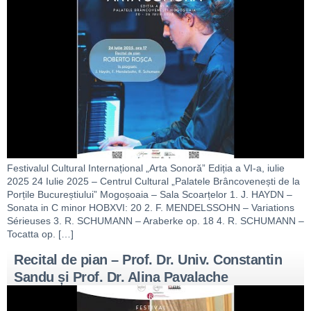
Festivalul Cultural Internațional „Arta Sonoră” Ediția a VI-a, iulie
2025 24 Iulie 2025 – Centrul Cultural „Palatele Brâncovenești de la
Porțile Bucureștiului” Mogoșoaia – Sala Scoarțelor 1. J. HAYDN –
Sonata in C minor HOBXVI: 20 2. F. MENDELSSOHN – Variations
Sérieuses 3. R. SCHUMANN – Araberke op. 18 4. R. SCHUMANN –
Tocatta op. […]
Recital de pian – Prof. Dr. Univ. Constantin
Sandu și Prof. Dr. Alina Pavalache