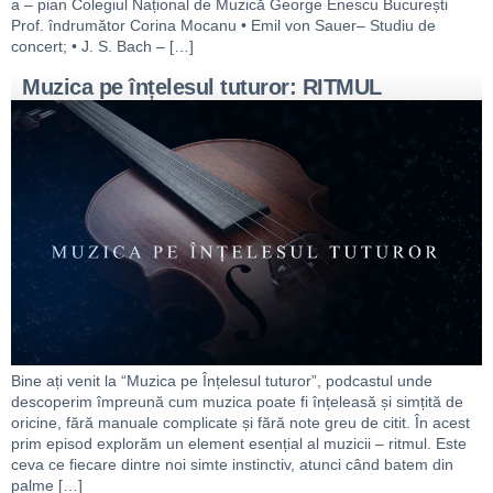
a – pian Colegiul Național de Muzică George Enescu București
Prof. îndrumător Corina Mocanu • Emil von Sauer– Studiu de
concert; • J. S. Bach – […]
Muzica pe înțelesul tuturor: RITMUL
Bine ați venit la “Muzica pe Înțelesul tuturor”, podcastul unde
descoperim împreună cum muzica poate fi înțeleasă și simțită de
oricine, fără manuale complicate și fără note greu de citit. În acest
prim episod explorăm un element esențial al muzicii – ritmul. Este
ceva ce fiecare dintre noi simte instinctiv, atunci când batem din
palme […]