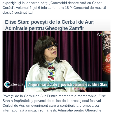
expoziției și la lansarea cărții „Convorbiri despre Artă cu Cezar
Corâci”, volumul 9, joi 6 februarie , ora 18 ** Concertul de muzică
clasică susținut […]
Elise Stan: povești de la Cerbul de Aur;
Admiratie pentru Gheorghe Zamfir
Povești de la Cerbul de Aur Printre momentele memorabile, Elise
Stan a împărtășit și povești de culise de la prestigiosul festival
Cerbul de Aur, un eveniment care a contribuit la promovarea
internațională a muzicii românești. Admiratie pentru Gheorghe