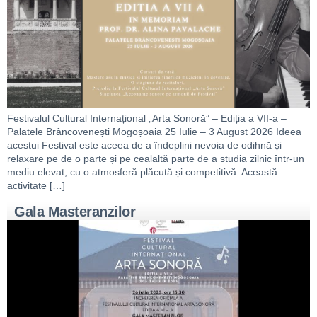
Festivalul Cultural Internațional „Arta Sonoră” – Ediția a VII-a –
Palatele Brâncovenești Mogoșoaia 25 Iulie – 3 August 2026 Ideea
acestui Festival este aceea de a îndeplini nevoia de odihnă și
relaxare pe de o parte și pe cealaltă parte de a studia zilnic într-un
mediu elevat, cu o atmosferă plăcută și competitivă. Această
activitate […]
Gala Masteranzilor