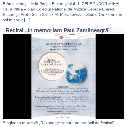
Brâncovenești de la Porțile Bucureștiului” 1. ZELE TUDOR MIHAI –
cls. a VIII-a – pian Colegiul Național de Muzică George Enescu
București Prof. Doina Saliu • M. Moszkowski – Studiu Op.72 nr.2 în
sol minor; • […]
Recital „In memoriam Paul Zamăneagră”
Stagiunea muzicală „Rezonanțe sonore pe armonii de festival” –