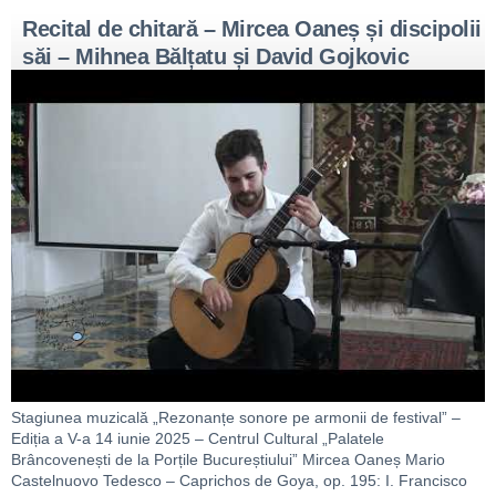
Recital de chitară – Mircea Oaneș și discipolii
săi – Mihnea Bălțatu și David Gojkovic
Stagiunea muzicală „Rezonanțe sonore pe armonii de festival” –
Ediția a V-a 14 iunie 2025 – Centrul Cultural „Palatele
Brâncovenești de la Porțile Bucureștiului” Mircea Oaneș Mario
Castelnuovo Tedesco – Caprichos de Goya, op. 195: I. Francisco