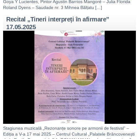
Goya Y Lucientes, Pintor Agustin Barrios Mangoré – Julia Florida
Roland Dyens – Saudade nr. 3 Mihnea Bălțatu […]
Recital „Tineri interpreți în afirmare”
17.05.2025
Stagiunea muzicală „Rezonanțe sonore pe armonii de festival” –
Ediția a V-a 17 mai 2025 – Centrul Cultural „Palatele Brâncovenești