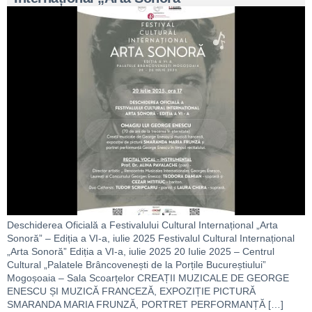
Deschiderea Oficială a Festivalului Cultural Internațional „Arta
Sonoră” – Ediția a VI-a, iulie 2025 Festivalul Cultural Internațional
„Arta Sonoră” Ediția a VI-a, iulie 2025 20 Iulie 2025 – Centrul
Cultural „Palatele Brâncovenești de la Porțile Bucureștiului”
Mogoșoaia – Sala Scoarțelor CREAȚII MUZICALE DE GEORGE
ENESCU ȘI MUZICĂ FRANCEZĂ, EXPOZIȚIE PICTURĂ
SMARANDA MARIA FRUNZĂ, PORTRET PERFORMANȚĂ […]