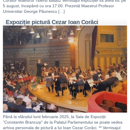
Curator Maestrul Tiberiu Balasz Vernisajul expoziției va avea loc pe
5 august, începând cu ora 17:00. Prezintă Maestrul Profesor
Universitar George Păunescu […]
Expoziție pictură Cezar Ioan Corâci
Până la sfârșitul lunii februarie 2025, la Sala de Expoziții
”Constantin Brancuși” de la Palatul Parlamentului se poate vedea
arhiva personala de pictură a lui Ioan Cezar Corâci. ** Vernisajul