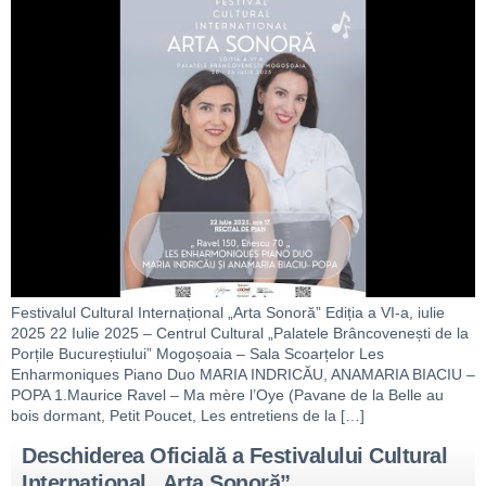
Festivalul Cultural Internațional „Arta Sonoră” Ediția a VI-a, iulie
2025 22 Iulie 2025 – Centrul Cultural „Palatele Brâncovenești de la
Porțile Bucureștiului” Mogoșoaia – Sala Scoarțelor Les
Enharmoniques Piano Duo MARIA INDRICĂU, ANAMARIA BIACIU –
POPA 1.Maurice Ravel – Ma mère l’Oye (Pavane de la Belle au
bois dormant, Petit Poucet, Les entretiens de la […]
Deschiderea Oficială a Festivalului Cultural
Internațional „Arta Sonoră”