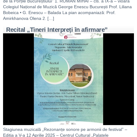
de la Porțile Bucureștiului” 1. ROMAN MIHAI – cls. a IX-a – vioară
Colegiul Național de Muzică George Enescu București Prof. Liliana
Bobeica • G. Enescu – Balada La pian acompaniază: Prof.
Amirkhanova Olena 2. […]
Recital „Tineri Interpreți în afirmare”
Stagiunea muzicală „Rezonanțe sonore pe armonii de festival” –
Ediția a V-a 12 Aprilie 2025 – Centrul Cultural „Palatele