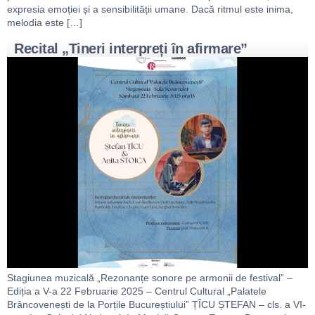
expresia emoției și a sensibilității umane. Dacă ritmul este inima,
melodia este […]
Recital „Tineri interpreți în afirmare”
Stagiunea muzicală „Rezonanțe sonore pe armonii de festival” –
Ediția a V-a 22 Februarie 2025 – Centrul Cultural „Palatele
Brâncovenești de la Porțile Bucureștiului” ȚÎCU ȘTEFAN – cls. a VI-