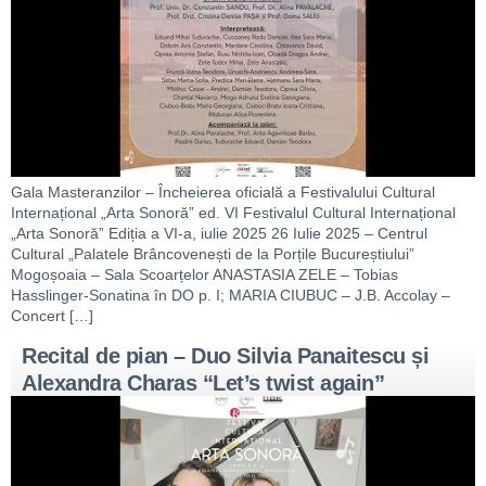
Gala Masteranzilor – Încheierea oficială a Festivalului Cultural
Internațional „Arta Sonoră” ed. VI Festivalul Cultural Internațional
„Arta Sonoră” Ediția a VI-a, iulie 2025 26 Iulie 2025 – Centrul
Cultural „Palatele Brâncovenești de la Porțile Bucureștiului”
Mogoșoaia – Sala Scoarțelor ANASTASIA ZELE – Tobias
Hasslinger-Sonatina în DO p. I; MARIA CIUBUC – J.B. Accolay –
Concert […]
Recital de pian – Duo Silvia Panaitescu și
Alexandra Charas “Let’s twist again”