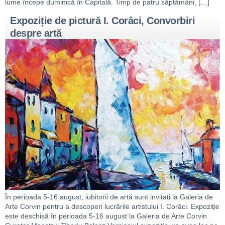
lume începe duminică în Capitală. Timp de patru săptămâni, […]
Expoziție de pictură I. Corâci, Convorbiri
despre artă
În perioada 5-16 august, iubitorii de artă sunt invitați la Galeria de
Arte Corvin pentru a descoperi lucrările artistului I. Corâci. Expoziție
este deschisă în perioada 5-16 august la Galeria de Arte Corvin