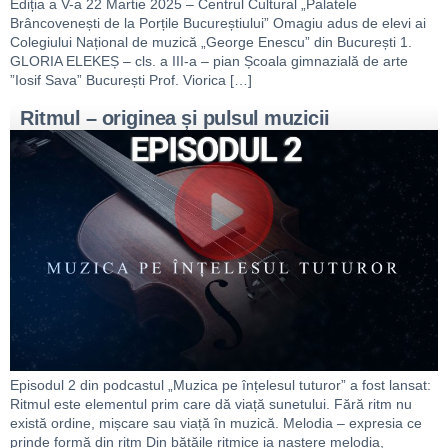
Ediția a V-a 22 Martie 2025 – Centrul Cultural „Palatele
Brâncovenești de la Porțile Bucureștiului” Omagiu adus de elevi ai
Colegiului Național de muzică „George Enescu” din București 1.
GLORIA ELEKEȘ – cls. a III-a – pian Școala gimnazială de arte
”Iosif Sava” București Prof. Viorica […]
Ritmul – originea și pulsul muzicii
Episodul 2 din podcastul „Muzica pe înțelesul tuturor” a fost lansat:
Ritmul este elementul prim care dă viață sunetului. Fără ritm nu
există ordine, mișcare sau viață în muzică. Melodia – expresia ce
prinde formă din ritm Din bătăile ritmice ia naștere melodia,