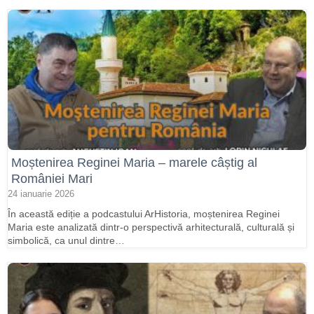
Moștenirea Reginei Maria – marele câștig al
României Mari
24 ianuarie 2026
În această ediție a podcastului ArHistoria, moștenirea Reginei
Maria este analizată dintr-o perspectivă arhitecturală, culturală și
simbolică, ca unul dintre…