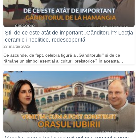
Știi de ce este atât de important „Gânditorul”? Lecția
ceramicii neolitice, redescoperită
27 martie 2026
Ce ascunde, de fapt, celebra figură a „Gânditorului” și de ce
rămâne un simbol esențial al culturii preistorice? În această…
Veneția: cum a fost construit cel mai romantic oraș