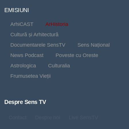
EMISIUNI
ArhiCAST
ArHistoria
Cultură și Arhitectură
Documentarele SensTV
Sens Național
News Podcast
Poveste cu Oreste
Astrologica
Culturalia
Frumusetea Vieții
Despre Sens TV
Contact
Despre noi
Live SensTV