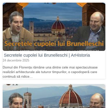
Secretele cupolei lui Brunelleschi | ArHistoria
24 decembrie 2025
Domul din Florența rămâne una dintre cele mai spectaculoase
realizări arhitecturale ale tuturor timpurilor, o capodoperă care
continuă să ridice…