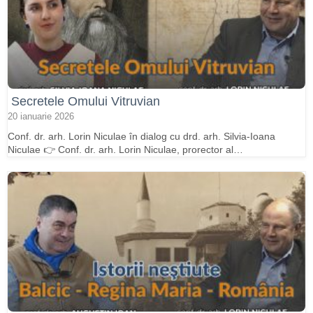
Secretele Omului Vitruvian
20 ianuarie 2026
Conf. dr. arh. Lorin Niculae în dialog cu drd. arh. Silvia-Ioana
Niculae 👉 Conf. dr. arh. Lorin Niculae, prorector al…