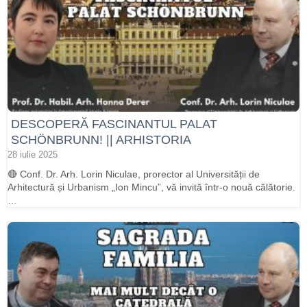
DESCOPERĂ FASCINANTUL PALAT
SCHÖNBRUNN! || ARHISTORIA
28 iulie 2025
🔴 Conf. Dr. Arh. Lorin Niculae, prorector al Universității de
Arhitectură și Urbanism „Ion Mincu”, vă invită într-o nouă călătorie.
…