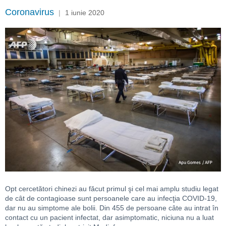
Coronavirus
|
1 iunie 2020
Opt cercetători chinezi au făcut primul şi cel mai amplu studiu legat
de cât de contagioase sunt persoanele care au infecţia COVID-19,
dar nu au simptome ale bolii. Din 455 de persoane câte au intrat în
contact cu un pacient infectat, dar asimptomatic, niciuna nu a luat