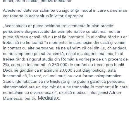
boala, arată studiul, potrivit Mediafax.
Aceste noi date vor schimba cu siguranţă modul în care oamenii se
vor raporta la acest virus în viitorul apropiat.
„Acest studiu ar putea schimba trei elemente în plan practic:
persoanele diagnosticate dar asimptomatice cu atât mai mult ar
putea să stea acasă, să nu mai fie internate. În al doilea rând nu ar
trebui să ne fie teamă în momentul în care ieşim din casă şi venim
în contact cu alte persoane, să ne gândim că cei din jur, chiar dacă
nu au simptome pot să transmită, riscul e categoric mai mic, în al
treilea rând: singurul studiu din România vorbeşte de un procent de
2%, ceea ce înseamnă că 360.000 de români au trecut prin boală.
Dacă ne gândim că maximum 20.000 sunt diagnosticaţi, asta
înseamnă că, în rest, cei mai mulţi au avut forme asimptomatice.
Studiul de faţă cumva ne linişteşte şi ne putem gândi că persoana
simptomatică are un risc mic de a ne transmite în momentul în care
ne întâlnim cu diverse ocazii”, explică medicul infecţionist Adrian
Mediafax
Marinescu, pentru
.