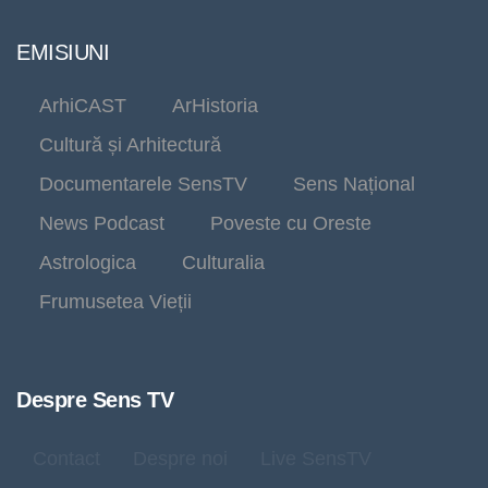
EMISIUNI
ArhiCAST
ArHistoria
Cultură și Arhitectură
Documentarele SensTV
Sens Național
News Podcast
Poveste cu Oreste
Astrologica
Culturalia
Frumusetea Vieții
Despre Sens TV
Contact
Despre noi
Live SensTV