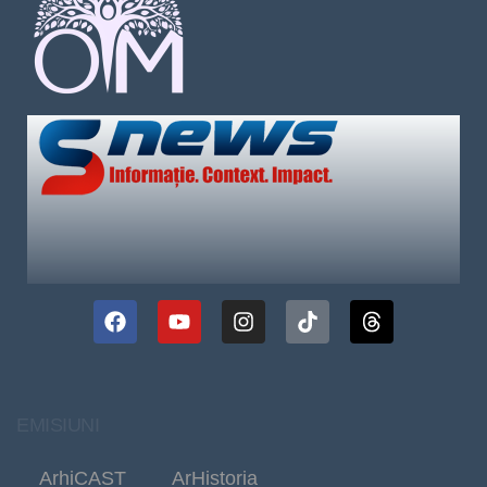
EMISIUNI
ArhiCAST
ArHistoria