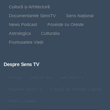
Cultură și Arhitectură
Documentarele SensTV
Sens Național
News Podcast
Poveste cu Oreste
Astrologica
Culturalia
Frumusetea Vieții
Despre Sens TV
Contact
Despre noi
Live SensTV
Program Sens TV
Politică de confidențialitate
Politica cookie