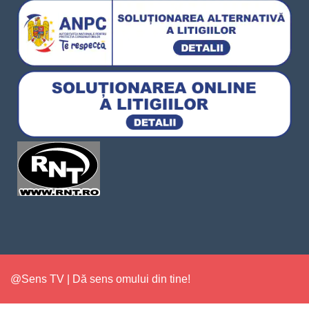
@Sens TV | Dă sens omului din tine!