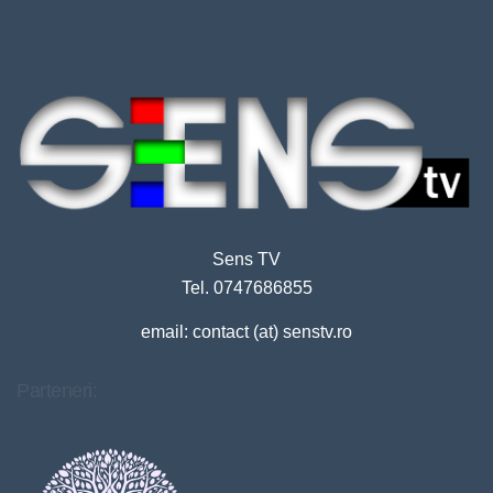
Sens TV
Tel. 0747686855
email: contact (at) senstv.ro
Parteneri: