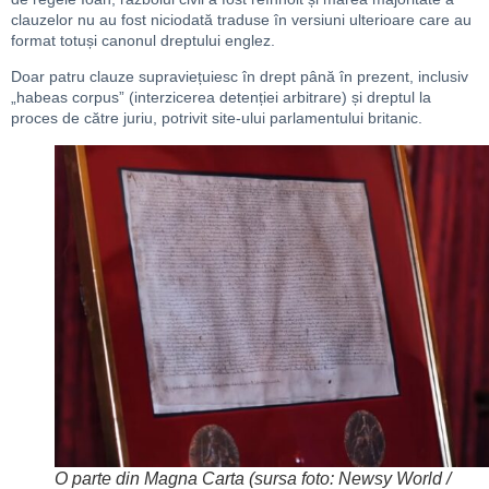
clauzelor nu au fost niciodată traduse în versiuni ulterioare care au
format totuși canonul dreptului englez.
Doar patru clauze supraviețuiesc în drept până în prezent, inclusiv
„habeas corpus” (interzicerea detenției arbitrare) și dreptul la
proces de către juriu, potrivit site-ului parlamentului britanic.
O parte din Magna Carta (sursa foto: Newsy World /