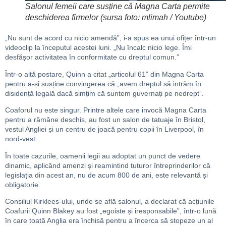
Salonul femeii care susține că Magna Carta permite
deschiderea firmelor (sursa foto: mlimah / Youtube)
„Nu sunt de acord cu nicio amendă”, i-a spus ea unui ofițer într-un
videoclip la începutul acestei luni. „Nu încalc nicio lege. Îmi
desfășor activitatea în conformitate cu dreptul comun.”
Într-o altă postare, Quinn a citat „articolul 61” din Magna Carta
pentru a-și susține convingerea că „avem dreptul să intrăm în
disidență legală dacă simțim că suntem guvernați pe nedrept”.
Coaforul nu este singur. Printre altele care invocă Magna Carta
pentru a rămâne deschis, au fost un salon de tatuaje în Bristol,
vestul Angliei și un centru de joacă pentru copii în Liverpool, în
nord-vest.
În toate cazurile, oamenii legii au adoptat un punct de vedere
dinamic, aplicând amenzi și reamintind tuturor întreprinderilor că
legislația din acest an, nu de acum 800 de ani, este relevantă și
obligatorie.
Consiliul Kirklees-ului, unde se află salonul, a declarat că acțiunile
Coafurii Quinn Blakey au fost „egoiste și iresponsabile”, într-o lună
în care toată Anglia era închisă pentru a încerca să stopeze un al