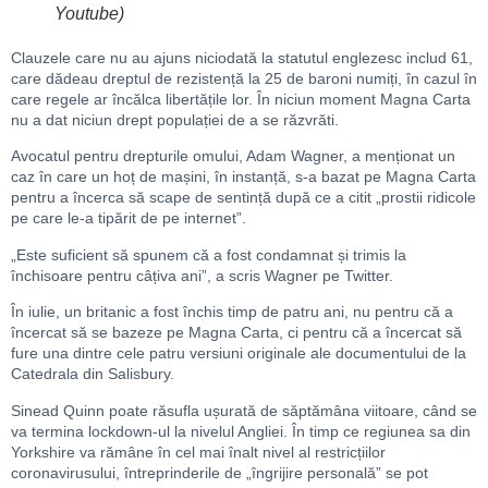
Youtube)
Clauzele care nu au ajuns niciodată la statutul englezesc includ 61,
care dădeau dreptul de rezistență la 25 de baroni numiți, în cazul în
care regele ar încălca libertățile lor. În niciun moment Magna Carta
nu a dat niciun drept populației de a se răzvrăti.
Avocatul pentru drepturile omului, Adam Wagner, a menționat un
caz în care un hoț de mașini, în instanță, s-a bazat pe Magna Carta
pentru a încerca să scape de sentință după ce a citit „prostii ridicole
pe care le-a tipărit de pe internet”.
„Este suficient să spunem că a fost condamnat și trimis la
închisoare pentru câțiva ani”, a scris Wagner pe Twitter.
În iulie, un britanic a fost închis timp de patru ani, nu pentru că a
încercat să se bazeze pe Magna Carta, ci pentru că a încercat să
fure una dintre cele patru versiuni originale ale documentului de la
Catedrala din Salisbury.
Sinead Quinn poate răsufla ușurată de săptămâna viitoare, când se
va termina lockdown-ul la nivelul Angliei. În timp ce regiunea sa din
Yorkshire va rămâne în cel mai înalt nivel al restricțiilor
coronavirusului, întreprinderile de „îngrijire personală” se pot