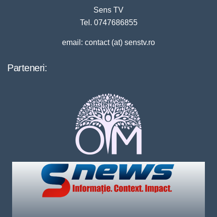
Sens TV
Tel. 0747686855
email: contact (at) senstv.ro
Parteneri: