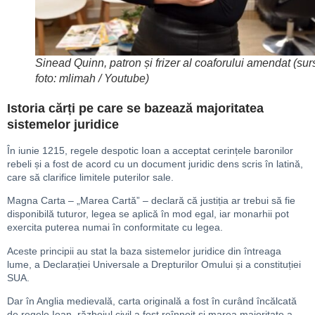
Sinead Quinn, patron și frizer al coaforului amendat (sur
foto: mlimah / Youtube)
Istoria cărți pe care se bazează majoritatea
sistemelor juridice
În iunie 1215, regele despotic Ioan a acceptat cerințele baronilor
rebeli și a fost de acord cu un document juridic dens scris în latină,
care să clarifice limitele puterilor sale.
Magna Carta – „Marea Cartă” – declară că justiția ar trebui să fie
disponibilă tuturor, legea se aplică în mod egal, iar monarhii pot
exercita puterea numai în conformitate cu legea.
Aceste principii au stat la baza sistemelor juridice din întreaga
lume, a Declarației Universale a Drepturilor Omului și a constituției
SUA.
Dar în Anglia medievală, carta originală a fost în curând încălcată
de regele Ioan, războiul civil a fost reînnoit și marea majoritate a