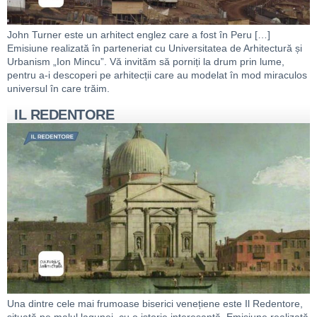
John Turner este un arhitect englez care a fost în Peru […]
Emisiune realizată în parteneriat cu Universitatea de Arhitectură și
Urbanism „Ion Mincu”. Vă invităm să porniți la drum prin lume,
pentru a-i descoperi pe arhitecții care au modelat în mod miraculos
universul în care trăim.
IL REDENTORE
Una dintre cele mai frumoase biserici venețiene este Il Redentore,