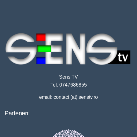
Sens TV
Tel. 0747686855
email: contact (at) senstv.ro
Parteneri: