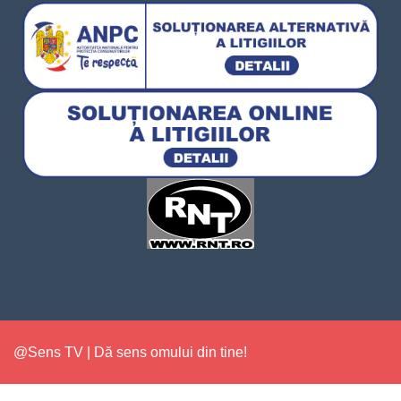
@Sens TV | Dă sens omului din tine!