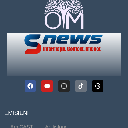
EMISIUNI
ArhiCAST
ArHistoria