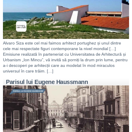
Alvaro Siza este cel mai faimos arhitect portughez și unul dintre
cele mai respectate figuri contemporane la nivel mondial […]
Emisiune realizată în parteneriat cu Universitatea de Arhitectură și
Urbanism „Ion Mincu”, vă invită să porniți la drum prin lume, pentru
a-i descoperi pe arhitecții care au modelat în mod miraculos
universul în care trăim. […]
Parisul lui Eugene Haussmann