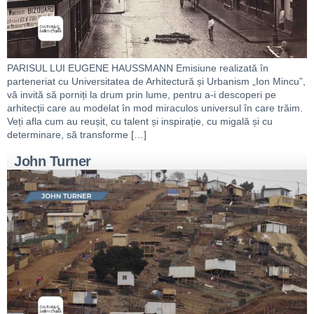
PARISUL LUI EUGENE HAUSSMANN Emisiune realizată în
parteneriat cu Universitatea de Arhitectură și Urbanism „Ion Mincu”,
vă invită să porniți la drum prin lume, pentru a-i descoperi pe
arhitecții care au modelat în mod miraculos universul în care trăim.
Veți afla cum au reușit, cu talent și inspirație, cu migală și cu
determinare, să transforme […]
John Turner