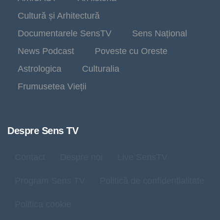
Cultură și Arhitectură
Documentarele SensTV
Sens Național
News Podcast
Poveste cu Oreste
Astrologica
Culturalia
Frumusetea Vieții
Despre Sens TV
Contact
Despre noi
Live SensTV
Program Sens TV
Politică de confidențialitate
Politica cookie