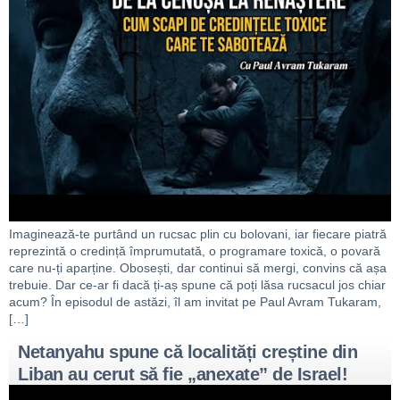
Imaginează-te purtând un rucsac plin cu bolovani, iar fiecare piatră
reprezintă o credință împrumutată, o programare toxică, o povară
care nu-ți aparține. Obosești, dar continui să mergi, convins că așa
trebuie. Dar ce-ar fi dacă ți-aș spune că poți lăsa rucsacul jos chiar
acum? În episodul de astăzi, îl am invitat pe Paul Avram Tukaram,
[…]
Netanyahu spune că localități creștine din
Liban au cerut să fie „anexate” de Israel!