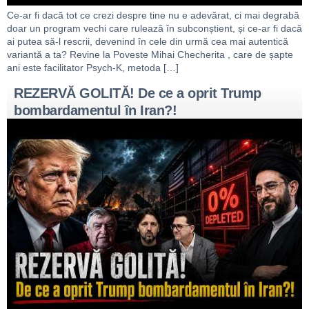
Ce-ar fi dacă tot ce crezi despre tine nu e adevărat, ci mai degrabă
doar un program vechi care rulează în subconștient, și ce-ar fi dacă
ai putea să-l rescrii, devenind în cele din urmă cea mai autentică
variantă a ta? Revine la Poveste Mihai Checherita , care de șapte
ani este facilitator Psych-K, metoda […]
REZERVĂ GOLITĂ! De ce a oprit Trump
bombardamentul în Iran?!