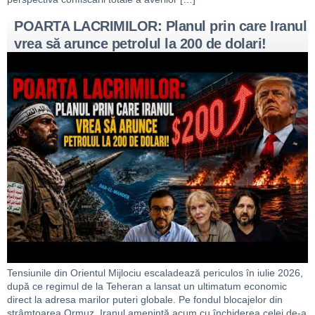
POARTA LACRIMILOR: Planul prin care Iranul
vrea să arunce petrolul la 200 de dolari!
Tensiunile din Orientul Mijlociu escaladează periculos în iulie 2026,
după ce regimul de la Teheran a lansat un ultimatum economic
direct la adresa marilor puteri globale. Pe fondul blocajelor din
strâmtoarea Ormuz, Iranul amenință acum cu închiderea celei de-a