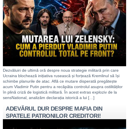
Dezvăluiri de ultimă oră despre noua strategie militară prin care
Ucraina blochează inițiativa rusească și forțează Kremlinul să își
schimbe planurile de atac. Află ce mutare disperată pregătește
acum Vladimir Putin pentru a recăpăta controlul asupra ostilităților
în plină criză de logistică militară. În acest extras exploziv de la
sensNational, analizăm declarația istorică a lui […]
ADEVĂRUL DUR DESPRE MAFIA DIN
SPATELE PATRONILOR CREDITORI!