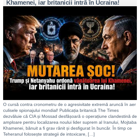
Khamenei, iar britanicii intră în Ucraina!
O cursă contra cronometru de o agresivitate extremă aruncă în aer
culisele spionajului mondial! Publicația britanică The Times
dezvăluie că CIA și Mossad desfășoară o operațiune clandestină de
amploare pentru localizarea noului lider suprem al Iranului, Mojtaba
Khamenei, bănuit a fi grav rănit și desfigurat în buncăr. În timp ce
Teheranul folosește strategii de intoxicare, […]