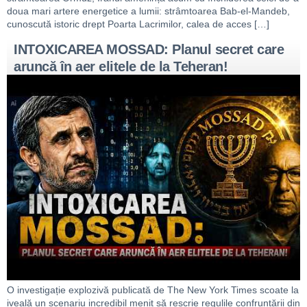
doua mari artere energetice a lumii: strâmtoarea Bab-el-Mandeb,
cunoscută istoric drept Poarta Lacrimilor, calea de acces […]
INTOXICAREA MOSSAD: Planul secret care
aruncă în aer elitele de la Teheran!
O investigație explozivă publicată de The New York Times scoate la
iveală un scenariu incredibil menit să rescrie regulile confruntării din