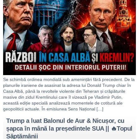
Se schimbă ordinea mondială sub amenințări fără precedent. De la
planurile iraniene de asasinat la adresa lui Donald Trump chiar în
Casa Albă, până la revoltele violente din Teheran și crăpăturile
masive din zidul Kremlinului care îl vizează pe Vladimir Putin,
această ediție specială analizează momentele de cotitură ale
geopoliticii actuale. În emisiunea Sens Național […]
Trump a luat Balonul de Aur & Nicușor, cu
șapca în mână la președintele SUA || 🔥Topul
Săptămânii