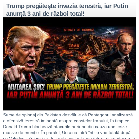
Trump pregătește invazia terestră, iar Putin
anunță 3 ani de război total!
Surse de spionaj din Pakistan dezvăluie că Pentagonul analizează
o ofensivă terestră iminentă asupra coastelor Iranului, în timp ce
Donald Trump blochează atacurile aeriene din cauza unei crize
masive de muniție. În paralel, Ucraina intră într-o vrie totală după
ce Volodimir Zelenski a decapitat instantaneu întreaga conducere a