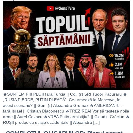
🔥SUNTEM FIII PLOII fără Turcia || Col. (r) SRI Tudor Păcuraru 🔥
„RUSIA PIERDE, PUTIN PLEACĂ”. Ce urmează la Moscova, în
acest scenariu? || Gen. (r) Alexandru Grumaz 🔥AMERICANII…
fără Israel || Cristian Diaconescu 🔥TREZIREA! Vor să testeze noile
arme || Aurel Cazacu 🔥VREA Putin armistițiu? || Claudiu Crăciun 🔥
RUȘII produc cu utilaje occidentale || Alexandru […]