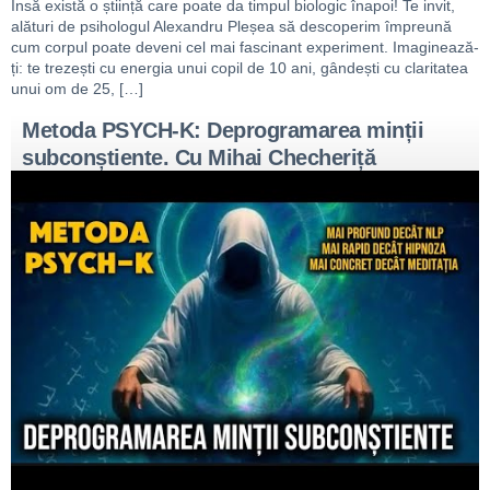
Însă există o știință care poate da timpul biologic înapoi! Te invit,
alături de psihologul Alexandru Pleșea să descoperim împreună
cum corpul poate deveni cel mai fascinant experiment. Imaginează-
ți: te trezești cu energia unui copil de 10 ani, gândești cu claritatea
unui om de 25, […]
Metoda PSYCH-K: Deprogramarea minții
subconștiente. Cu Mihai Checheriță