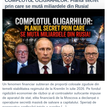
COMPLOTUL OLIGARHILOR: Planul secret
prin care se mută miliardele din Rusia!
Un fenomen financiar subteran de proporții colosale zguduie din
temelii stabilitatea regimului de la Kremlin în iulie 2026. Pe fondul
rigidizării economiei de război și al controalelor sufocante impuse
de aparatul de stat, elita financiară de la Moscova a declanșat o
operațiune secretă masivă de salvare a capitalului. Speriați de
perspectiva confiscării totale a averilor […]