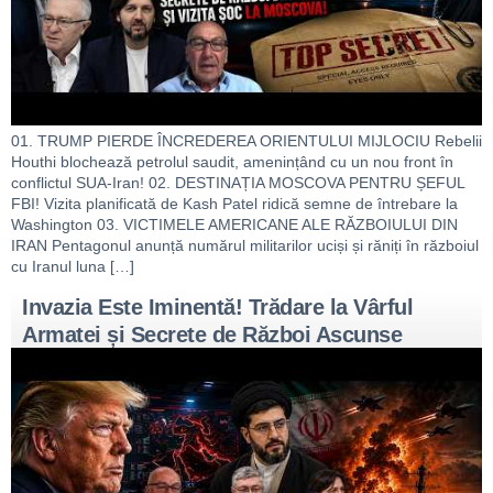
01. TRUMP PIERDE ÎNCREDEREA ORIENTULUI MIJLOCIU Rebelii
Houthi blochează petrolul saudit, amenințând cu un nou front în
conflictul SUA-Iran! 02. DESTINAȚIA MOSCOVA PENTRU ȘEFUL
FBI! Vizita planificată de Kash Patel ridică semne de întrebare la
Washington 03. VICTIMELE AMERICANE ALE RĂZBOIULUI DIN
IRAN Pentagonul anunță numărul militarilor uciși și răniți în războiul
cu Iranul luna […]
Invazia Este Iminentă! Trădare la Vârful
Armatei și Secrete de Război Ascunse