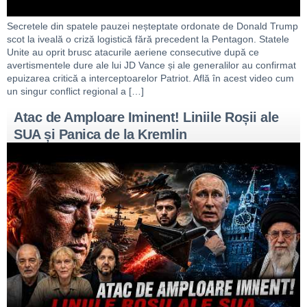
Secretele din spatele pauzei neșteptate ordonate de Donald Trump
scot la iveală o criză logistică fără precedent la Pentagon. Statele
Unite au oprit brusc atacurile aeriene consecutive după ce
avertismentele dure ale lui JD Vance și ale generalilor au confirmat
epuizarea critică a interceptoarelor Patriot. Află în acest video cum
un singur conflict regional a […]
Atac de Amploare Iminent! Liniile Roșii ale
SUA și Panica de la Kremlin