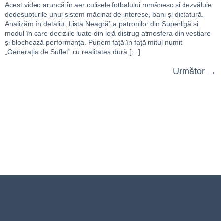
Acest video aruncă în aer culisele fotbalului românesc și dezvăluie
dedesubturile unui sistem măcinat de interese, bani și dictatură.
Analizăm în detaliu „Lista Neagră” a patronilor din Superligă și
modul în care deciziile luate din lojă distrug atmosfera din vestiare
și blochează performanța. Punem față în față mitul numit
„Generația de Suflet” cu realitatea dură […]
Următor
→