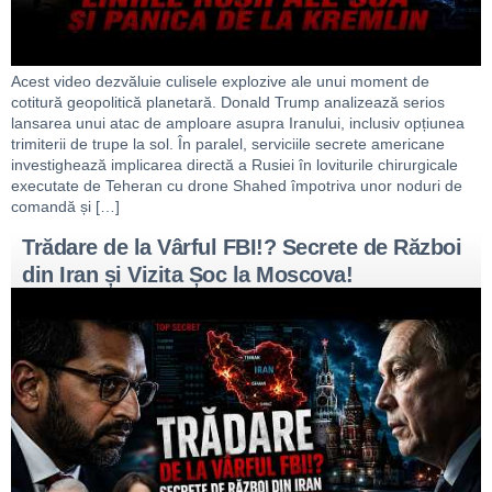
Acest video dezvăluie culisele explozive ale unui moment de
cotitură geopolitică planetară. Donald Trump analizează serios
lansarea unui atac de amploare asupra Iranului, inclusiv opțiunea
trimiterii de trupe la sol. În paralel, serviciile secrete americane
investighează implicarea directă a Rusiei în loviturile chirurgicale
executate de Teheran cu drone Shahed împotriva unor noduri de
comandă și […]
Trădare de la Vârful FBI!? Secrete de Război
din Iran și Vizita Șoc la Moscova!