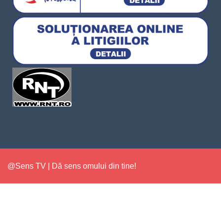
@Sens TV | Dă sens omului din tine!