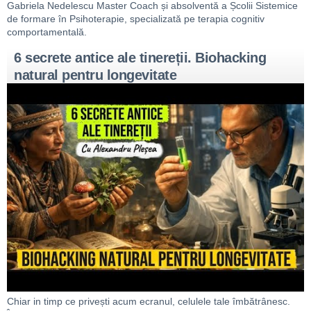
Gabriela Nedelescu Master Coach și absolventă a Școlii Sistemice
de formare în Psihoterapie, specializată pe terapia cognitiv
comportamentală.
6 secrete antice ale tinereții. Biohacking
natural pentru longevitate
Chiar in timp ce privești acum ecranul, celulele tale îmbătrânesc.