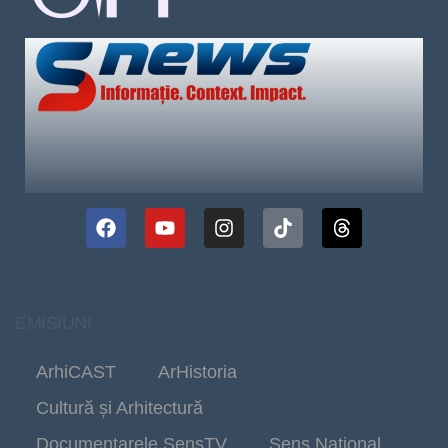
EMISIUNI
ArhiCAST
ArHistoria
Cultură și Arhitectură
Documentarele SensTV
Sens Național