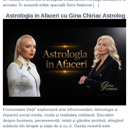
armatei. În această ediție specială Sens Național […]
Astrologia in Afaceri cu Gina Chiriac Astrolog
Frumusețea Vieții” explorează arta înfrumusețării, tehnologia și
impactul social media, moda și realitatea cotidiană. Discutăm
despre business, perseverență, relații și gândire pozitivă, atingând
subiecte din terapie și viața de zi cu zi. Gazda noastră este