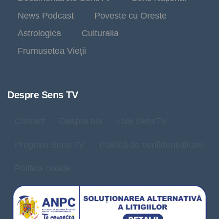
News Podcast
Poveste cu Oreste
Astrologica
Culturalia
Frumusetea Vieții
Despre Sens TV
Contact
Despre noi
Live SensTV
Program Sens TV
Politică de confidențialitate
Politica cookie