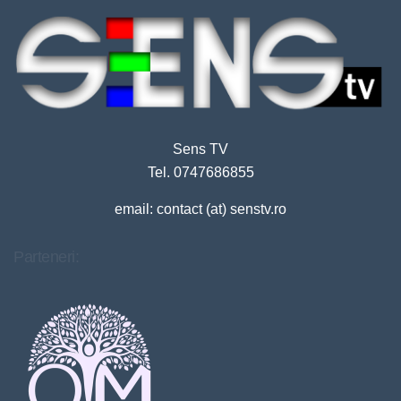
Sens TV
Tel. 0747686855
email: contact (at) senstv.ro
Parteneri: