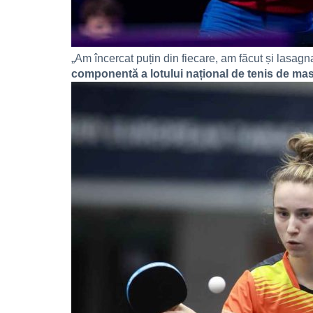
„Am încercat puțin din fiecare, am făcut și lasagna
componentă a lotului național de tenis de mas