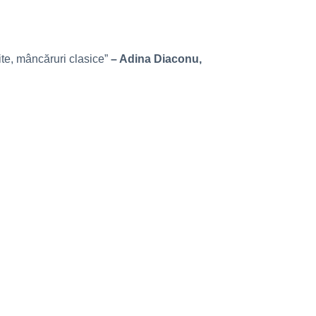
ite, mâncăruri clasice”
– Adina Diaconu,