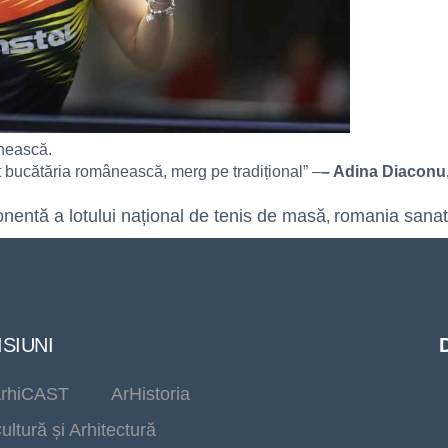
ânească.
t bucătăria românească, merg pe tradițional” –
– Adina Diaconu,
entă a lotului național de tenis de masă
romania sana
,
SIUNI
rhiCAST
ArHistoria
ultură și Arhitectură