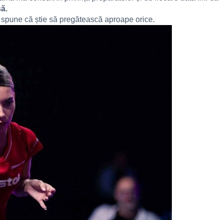
ă.
 spune că știe să pregătească aproape orice.