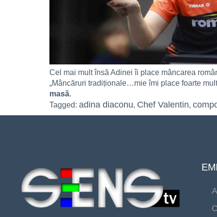
Cel mai mult însă Adinei îi place mâncarea rom
„Mâncăruri tradiționale…mie îmi place foarte mul
masă.
adina diaconu
Chef Valentin
compon
Tagged:
,
,
EMI
A
C