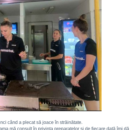
nci când a plecat să joace în străinătate.
ama mă consult în privința preparatelor și de fiecare dată îmi dă