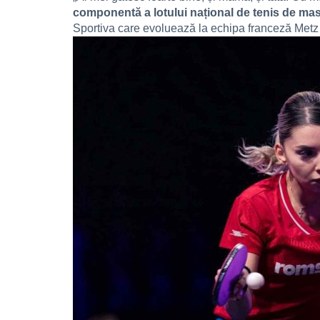
componentă a lotului național de tenis de mas
Sportiva care evoluează la echipa franceză Metz