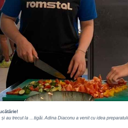
ucătărie!
 și au trecut la …tigăi. Adina Diaconu a venit cu idea preparatului,