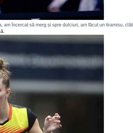
, am încercat să merg și spre dulciuri, am făcut un tiramisu, clăt
ă.