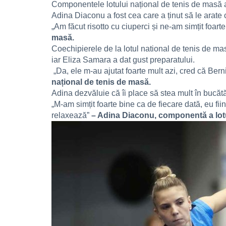
Componentele lotului național de tenis de masă au 
Adina Diaconu a fost cea care a ținut să le arate 
„Am făcut risotto cu ciuperci și ne-am simțit foart
masă.
Coechipierele de la lotul national de tenis de ma
iar Eliza Samara a dat gust preparatului.
„Da, ele m-au ajutat foarte mult azi, cred că Berni
național de tenis de masă.
Adina dezvăluie că îi place să stea mult în bucătă
„M-am simțit foarte bine ca de fiecare dată, eu fi
relaxează”
– Adina Diaconu, componentă a lotu