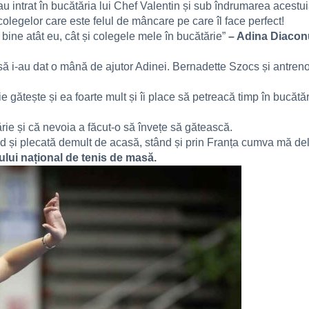
intrat în bucătăria lui Chef Valentin și sub îndrumarea acestuia
colegelor care este felul de mâncare pe care îl face perfect!
e bine atât eu, cât și colegele mele în bucătărie”
– Adina Diaconu
să i-au dat o mână de ajutor Adinei. Bernadette Szocs și antreno
e gătește și ea foarte mult și îi place să petreacă timp în bucătă
rie și că nevoia a făcut-o să învețe să gătească.
ind și plecată demult de acasă, stând și prin Franța cumva mă del
lui național de tenis de masă.