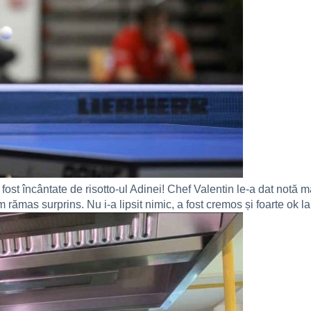
 fost încântate de risotto-ul Adinei! Chef Valentin le-a dat notă 
m rămas surprins. Nu i-a lipsit nimic, a fost cremos și foarte ok la