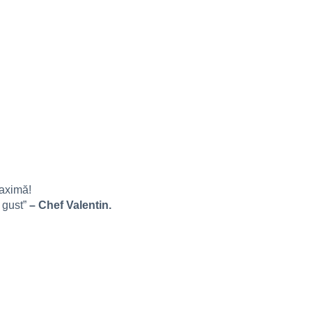
maximă!
 gust”
– Chef Valentin.