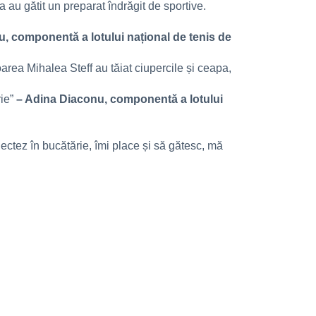
 au gătit un preparat îndrăgit de sportive.
, componentă a lotului național de tenis de
area Mihalea Steff au tăiat ciupercile și ceapa,
rie”
– Adina Diaconu, componentă a lotului
ectez în bucătărie, îmi place și să gătesc, mă