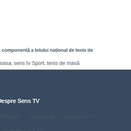
 componentă a lotului național de tenis de
toasa
sens tv Sport
tenis de masă
,
,
Despre Sens TV
Contact
Despre noi
Live SensTV
Program Sens TV