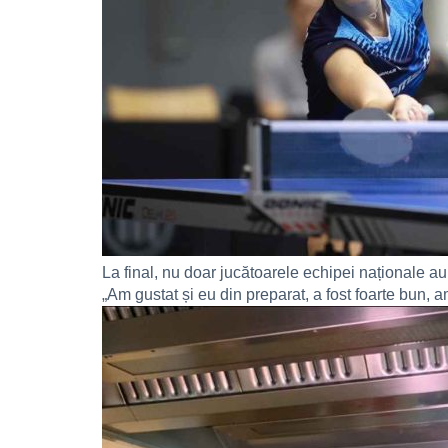
La final, nu doar jucătoarele echipei naționale au
„Am gustat și eu din preparat, a fost foarte bun, a