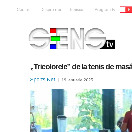
Liv
Contact
Despre noi
Emisiuni
Program tv
„Tricolorele” de la tenis de masă
Sports Net
|
19 ianuarie 2025