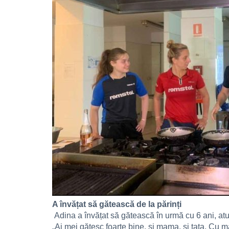
A învățat să gătească de la părinți
Adina a învățat să gătească în urmă cu 6 ani, atu
„Ai mei gătesc foarte bine, și mama, și tata. Cu m