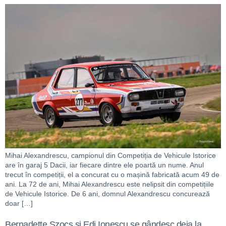
Mihai Alexandrescu, campionul din Competiția de Vehicule Istorice
are în garaj 5 Dacii, iar fiecare dintre ele poartă un nume. Anul
trecut în competiții, el a concurat cu o mașină fabricată acum 49 de
ani. La 72 de ani, Mihai Alexandrescu este nelipsit din competițiile
de Vehicule Istorice. De 6 ani, domnul Alexandrescu concurează
doar […]
Bernadette Szocs și Edi Ionescu se gândesc deja la