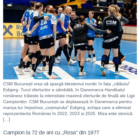
CSM București vrea să spargă blestemul nordic în fața „călăului”
Esbjerg. Turul sferturilor e sâmbătă, în Danemarca Handbalul
românesc trăiește la intensitate maximă sferturile de finală ale Ligii
Campionilor. CSM București se deplasează în Danemarca pentru
manșa tur împotriva „coșmarului” Esbjerg, echipa care a eliminat
reprezentanta României în 2022, 2023 și 2025. Miza este istorică:
[…]
Campion la 72 de ani cu „Rosa” din 1977