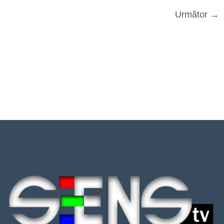
Următor
→