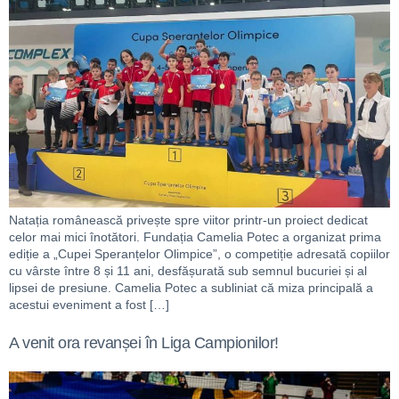
Natația românească privește spre viitor printr-un proiect dedicat
celor mai mici înotători. Fundația Camelia Potec a organizat prima
ediție a „Cupei Speranțelor Olimpice”, o competiție adresată copiilor
cu vârste între 8 și 11 ani, desfășurată sub semnul bucuriei și al
lipsei de presiune. Camelia Potec a subliniat că miza principală a
acestui eveniment a fost […]
A venit ora revanșei în Liga Campionilor!