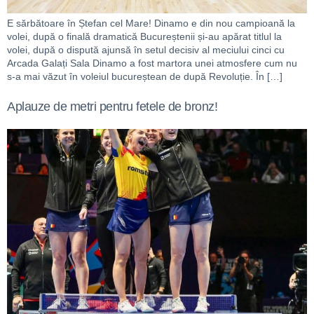
E sărbătoare în Ștefan cel Mare! Dinamo e din nou campioană la
volei, după o finală dramatică Bucureștenii și-au apărat titlul la
volei, după o dispută ajunsă în setul decisiv al meciului cinci cu
Arcada Galați Sala Dinamo a fost martora unei atmosfere cum nu
s-a mai văzut în voleiul bucureștean de după Revoluție. În […]
Aplauze de metri pentru fetele de bronz!