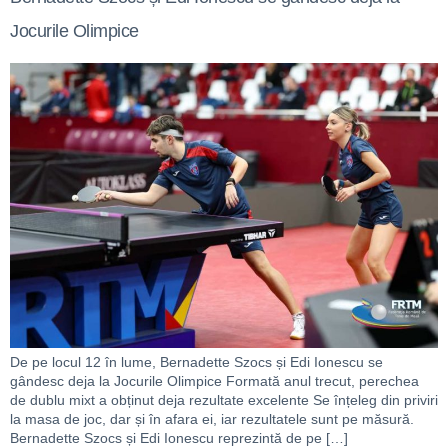
Jocurile Olimpice
De pe locul 12 în lume, Bernadette Szocs și Edi Ionescu se
gândesc deja la Jocurile Olimpice Formată anul trecut, perechea
de dublu mixt a obținut deja rezultate excelente Se înțeleg din priviri
la masa de joc, dar și în afara ei, iar rezultatele sunt pe măsură.
Bernadette Szocs și Edi Ionescu reprezintă de pe […]