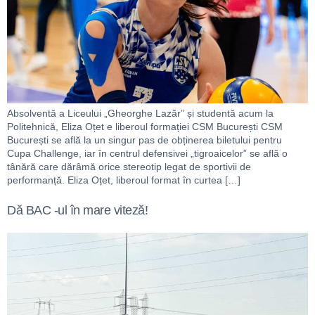
Absolventă a Liceului „Gheorghe Lazăr” și studentă acum la
Politehnică, Eliza Oțet e liberoul formației CSM București CSM
București se află la un singur pas de obținerea biletului pentru
Cupa Challenge, iar în centrul defensivei „tigroaicelor” se află o
tânără care dărâmă orice stereotip legat de sportivii de
performanță. Eliza Oțet, liberoul format în curtea […]
Dă BAC -ul în mare viteză!