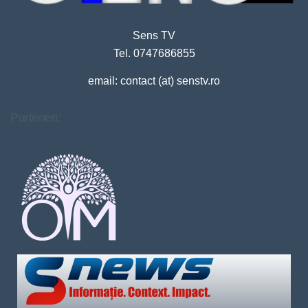
Sens TV
Tel. 0747686855
email: contact (at) senstv.ro
Parteneri: