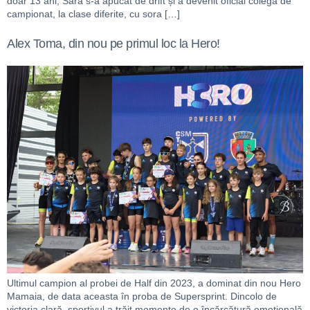
doar 13 ani, Sara s-a apucat de drift și a devenit oficial colegă de
campionat, la clase diferite, cu sora […]
Alex Toma, din nou pe primul loc la Hero!
Ultimul campion al probei de Half din 2023, a dominat din nou Hero
Mamaia, de data aceasta în proba de Supersprint. Dincolo de
victoria clară, sportivul a trăit momente de o încărcătură emoțională