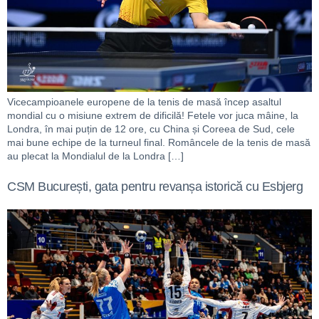
Vicecampioanele europene de la tenis de masă încep asaltul
mondial cu o misiune extrem de dificilă! Fetele vor juca mâine, la
Londra, în mai puțin de 12 ore, cu China și Coreea de Sud, cele
mai bune echipe de la turneul final. Româncele de la tenis de masă
au plecat la Mondialul de la Londra […]
CSM București, gata pentru revanșa istorică cu Esbjerg