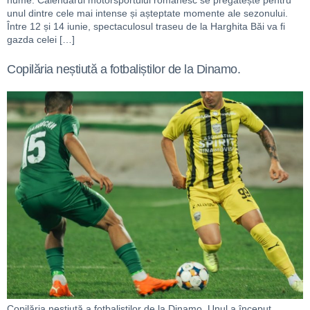
nume. Calendarul motorsportului românesc se pregătește pentru
unul dintre cele mai intense și așteptate momente ale sezonului.
Între 12 și 14 iunie, spectaculosul traseu de la Harghita Băi va fi
gazda celei […]
Copilăria neștiută a fotbaliștilor de la Dinamo.
Copilăria neștiută a fotbaliștilor de la Dinamo. Unul a început