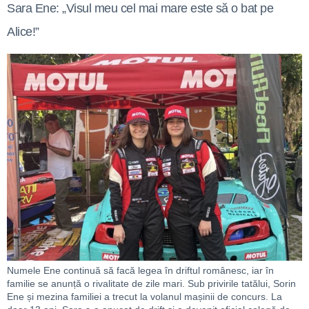
Sara Ene: „Visul meu cel mai mare este să o bat pe
Alice!”
Numele Ene continuă să facă legea în driftul românesc, iar în
familie se anunță o rivalitate de zile mari. Sub privirile tatălui, Sorin
Ene și mezina familiei a trecut la volanul mașinii de concurs. La