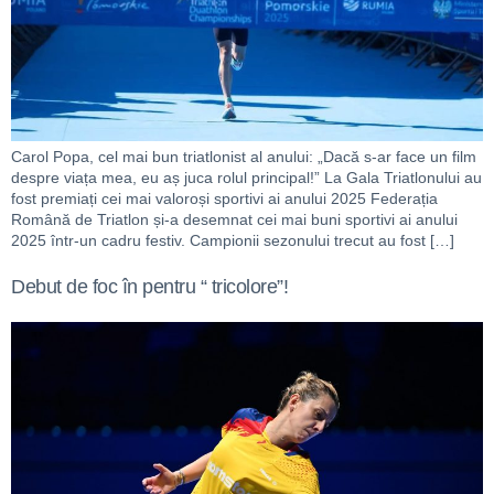
Carol Popa, cel mai bun triatlonist al anului: „Dacă s-ar face un film
despre viața mea, eu aș juca rolul principal!” La Gala Triatlonului au
fost premiați cei mai valoroși sportivi ai anului 2025 Federația
Română de Triatlon și-a desemnat cei mai buni sportivi ai anului
2025 într-un cadru festiv. Campionii sezonului trecut au fost […]
Debut de foc în pentru “ tricolore”!