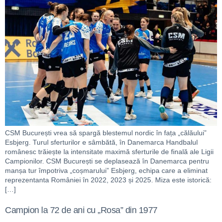
CSM București vrea să spargă blestemul nordic în fața „călăului”
Esbjerg. Turul sferturilor e sâmbătă, în Danemarca Handbalul
românesc trăiește la intensitate maximă sferturile de finală ale Ligii
Campionilor. CSM București se deplasează în Danemarca pentru
manșa tur împotriva „coșmarului” Esbjerg, echipa care a eliminat
reprezentanta României în 2022, 2023 și 2025. Miza este istorică:
[…]
Campion la 72 de ani cu „Rosa” din 1977