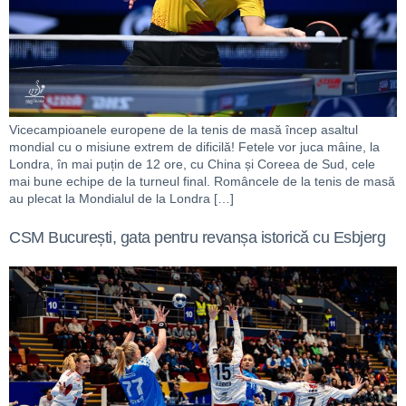
Vicecampioanele europene de la tenis de masă încep asaltul
mondial cu o misiune extrem de dificilă! Fetele vor juca mâine, la
Londra, în mai puțin de 12 ore, cu China și Coreea de Sud, cele
mai bune echipe de la turneul final. Româncele de la tenis de masă
au plecat la Mondialul de la Londra […]
CSM București, gata pentru revanșa istorică cu Esbjerg