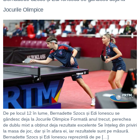
Jocurile Olimpice
De pe locul 12 în lume, Bernadette Szocs și Edi Ionescu se
gândesc deja la Jocurile Olimpice Formată anul trecut, perechea
de dublu mixt a obținut deja rezultate excelente Se înțeleg din priviri
la masa de joc, dar și în afara ei, iar rezultatele sunt pe măsură.
Bernadette Szocs și Edi Ionescu reprezintă de pe […]