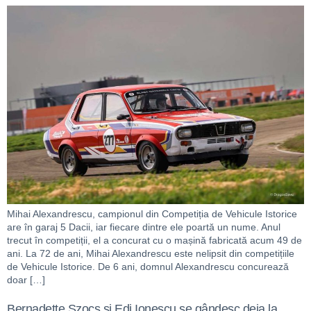
Mihai Alexandrescu, campionul din Competiția de Vehicule Istorice
are în garaj 5 Dacii, iar fiecare dintre ele poartă un nume. Anul
trecut în competiții, el a concurat cu o mașină fabricată acum 49 de
ani. La 72 de ani, Mihai Alexandrescu este nelipsit din competițiile
de Vehicule Istorice. De 6 ani, domnul Alexandrescu concurează
doar […]
Bernadette Szocs și Edi Ionescu se gândesc deja la