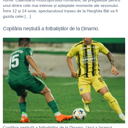
nume. Calendarul motorsportului românesc se pregătește pentru
unul dintre cele mai intense și așteptate momente ale sezonului.
Între 12 și 14 iunie, spectaculosul traseu de la Harghita Băi va fi
gazda celei […]
Copilăria neștiută a fotbaliștilor de la Dinamo.
Copilăria neștiută a fotbaliștilor de la Dinamo. Unul a început