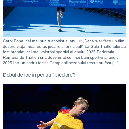
Carol Popa, cel mai bun triatlonist al anului: „Dacă s-ar face un film
despre viața mea, eu aș juca rolul principal!” La Gala Triatlonului au
fost premiați cei mai valoroși sportivi ai anului 2025 Federația
Română de Triatlon și-a desemnat cei mai buni sportivi ai anului
2025 într-un cadru festiv. Campionii sezonului trecut au fost […]
Debut de foc în pentru “ tricolore”!