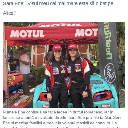
Sara Ene: „Visul meu cel mai mare este să o bat pe
Alice!”
Numele Ene continuă să facă legea în driftul românesc, iar în
familie se anunță o rivalitate de zile mari. Sub privirile tatălui, Sorin
Ene și mezina familiei a trecut la volanul mașinii de concurs. La