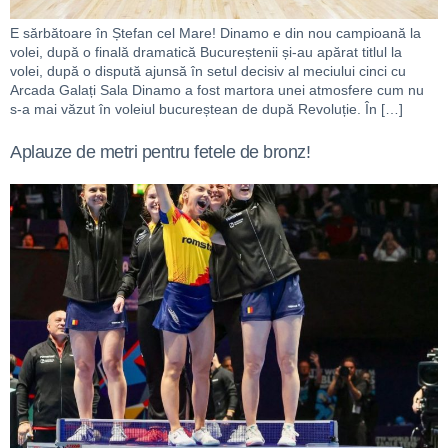
E sărbătoare în Ștefan cel Mare! Dinamo e din nou campioană la
volei, după o finală dramatică Bucureștenii și-au apărat titlul la
volei, după o dispută ajunsă în setul decisiv al meciului cinci cu
Arcada Galați Sala Dinamo a fost martora unei atmosfere cum nu
s-a mai văzut în voleiul bucureștean de după Revoluție. În […]
Aplauze de metri pentru fetele de bronz!