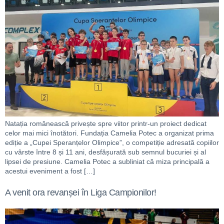
Natația românească privește spre viitor printr-un proiect dedicat
celor mai mici înotători. Fundația Camelia Potec a organizat prima
ediție a „Cupei Speranțelor Olimpice”, o competiție adresată copiilor
cu vârste între 8 și 11 ani, desfășurată sub semnul bucuriei și al
lipsei de presiune. Camelia Potec a subliniat că miza principală a
acestui eveniment a fost […]
A venit ora revanșei în Liga Campionilor!