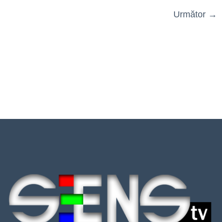
Următor
→