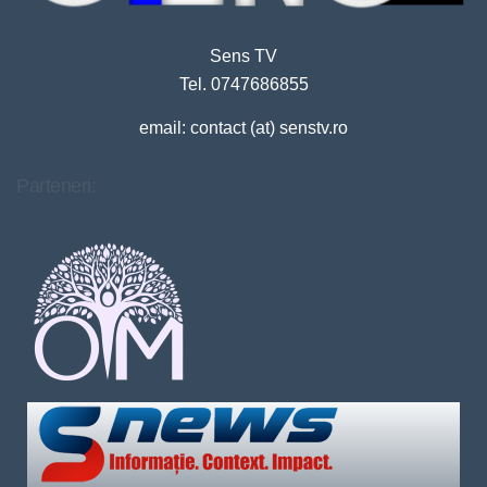
Sens TV
Tel. 0747686855
email: contact (at) senstv.ro
Parteneri: