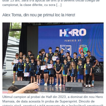
doar 13 ani, Sara s-a apucat de drift și a devenit oficial colegă de
campionat, la clase diferite, cu sora […]
Alex Toma, din nou pe primul loc la Hero!
Ultimul campion al probei de Half din 2023, a dominat din nou Hero
Mamaia, de data aceasta în proba de Supersprint. Dincolo de
victoria clară, sportivul a trăit momente de o încărcătură emoțională