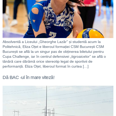
Absolventă a Liceului „Gheorghe Lazăr” și studentă acum la
Politehnică, Eliza Oțet e liberoul formației CSM București CSM
București se află la un singur pas de obținerea biletului pentru
Cupa Challenge, iar în centrul defensivei „tigroaicelor” se află o
tânără care dărâmă orice stereotip legat de sportivii de
performanță. Eliza Oțet, liberoul format în curtea […]
Dă BAC -ul în mare viteză!