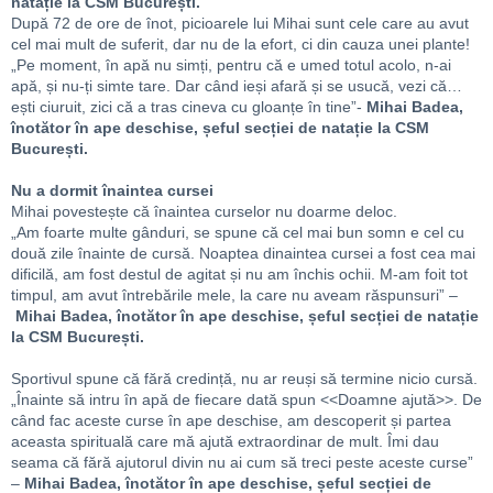
natație la CSM București.
După 72 de ore de înot, picioarele lui Mihai sunt cele care au avut
cel mai mult de suferit, dar nu de la efort, ci din cauza unei plante!
„Pe moment, în apă nu simți, pentru că e umed totul acolo, n-ai
apă, și nu-ți simte tare. Dar când ieși afară și se usucă, vezi că…
ești ciuruit, zici că a tras cineva cu gloanțe în tine”-
Mihai Badea,
înotător în ape deschise, șeful secției de natație la CSM
București.
Nu a dormit înaintea cursei
Mihai povestește că înaintea curselor nu doarme deloc.
„Am foarte multe gânduri, se spune că cel mai bun somn e cel cu
două zile înainte de cursă. Noaptea dinaintea cursei a fost cea mai
dificilă, am fost destul de agitat și nu am închis ochii. M-am foit tot
timpul, am avut întrebările mele, la care nu aveam răspunsuri” –
Mihai Badea, înotător în ape deschise, șeful secției de natație
la CSM București.
Sportivul spune că fără credință, nu ar reuși să termine nicio cursă.
„Înainte să intru în apă de fiecare dată spun <<Doamne ajută>>. De
când fac aceste curse în ape deschise, am descoperit și partea
aceasta spirituală care mă ajută extraordinar de mult. Îmi dau
seama că fără ajutorul divin nu ai cum să treci peste aceste curse”
–
Mihai Badea, înotător în ape deschise, șeful secției de