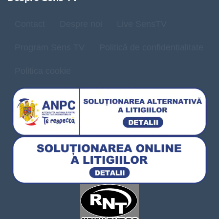
Contact
Despre noi
Live SensTV
Program Sens TV
Politică de confidențialitate
Politica cookie