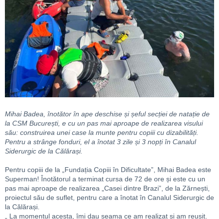
Mihai Badea, înotător în ape deschise și șeful secției de natație de
la CSM București, e cu un pas mai aproape de realizarea visului
său: construirea unei case la munte pentru copiii cu dizabilități.
Pentru a strânge fonduri, el a înotat 3 zile și 3 nopți în Canalul
Siderurgic de la Călărași.
Pentru copiii de la „Fundația Copiii în Dificultate”, Mihai Badea este
Superman! Înotătorul a terminat cursa de 72 de ore și este cu un
pas mai aproape de realizarea „Casei dintre Brazi”, de la Zărnești,
proiectul său de suflet, pentru care a înotat în Canalul Siderurgic de
la Călărași.
„ La momentul acesta, îmi dau seama ce am realizat și am reușit.