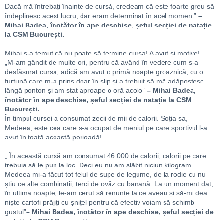
Dacă mă întrebați înainte de cursă, credeam că este foarte greu să
îndeplinesc acest lucru, dar eram determinat în acel moment”
–
Mihai Badea, înotător în ape deschise, șeful secției de natație
la CSM București.
Mihai s-a temut că nu poate să termine cursa! A avut și motive!
„M-am gândit de multe ori, pentru că având în vedere cum s-a
desfășurat cursa, adică am avut o primă noapte groaznică, cu o
furtună care m-a prins doar în slip și a trebuit să mă adăpostesc
lângă ponton și am stat aproape o oră acolo”
– Mihai Badea,
înotător în ape deschise, șeful secției de natație la CSM
București.
În timpul cursei a consumat zecii de mii de calorii. Soția sa,
Medeea, este cea care s-a ocupat de meniul pe care sportivul l-a
avut în toată această perioadă!
„ În această cursă am consumat 46.000 de calorii, calorii pe care
trebuia să le pun la loc. Deci eu nu am slăbit niciun kilogram.
Medeea mi-a făcut tot felul de supe de legume, de la rodie cu nu
știu ce alte combinații, terci de ovăz cu banană. La un moment dat,
în ultima noapte, le-am cerut să renunțe la ce aveau și să-mi dea
niște cartofi prăjiți cu șnițel pentru că efectiv voiam să schimb
gustul”
– Mihai Badea, înotător în ape deschise, șeful secției de