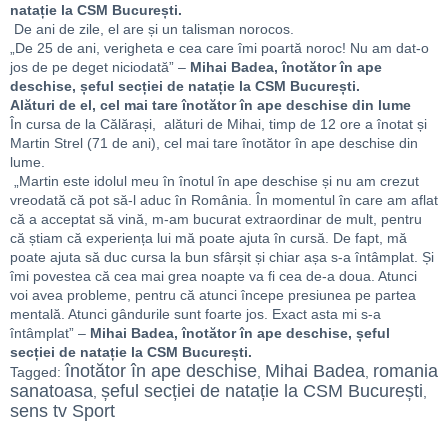
natație la CSM București.
De ani de zile, el are și un talisman norocos.
„De 25 de ani, verigheta e cea care îmi poartă noroc! Nu am dat-o
jos de pe deget niciodată” –
Mihai Badea, înotător în ape
deschise, șeful secției de natație la CSM București.
Alături de el, cel mai tare înotător în ape deschise din lume
În cursa de la Călărași, alături de Mihai, timp de 12 ore a înotat și
Martin Strel (71 de ani), cel mai tare înotător în ape deschise din
lume.
„Martin este idolul meu în înotul în ape deschise și nu am crezut
vreodată că pot să-l aduc în România. În momentul în care am aflat
că a acceptat să vină, m-am bucurat extraordinar de mult, pentru
că știam că experiența lui mă poate ajuta în cursă. De fapt, mă
poate ajuta să duc cursa la bun sfârșit și chiar așa s-a întâmplat. Și
îmi povestea că cea mai grea noapte va fi cea de-a doua. Atunci
voi avea probleme, pentru că atunci începe presiunea pe partea
mentală. Atunci gândurile sunt foarte jos. Exact asta mi s-a
întâmplat” –
Mihai Badea, înotător în ape deschise, șeful
secției de natație la CSM București.
înotător în ape deschise
Mihai Badea
romania
Tagged:
,
,
sanatoasa
șeful secției de natație la CSM București
,
,
sens tv Sport