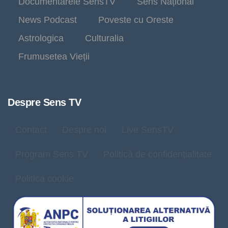
Documentarele SensTV
Sens Național
News Podcast
Poveste cu Oreste
Astrologica
Culturalia
Frumusetea Vieții
Despre Sens TV
Contact
Despre noi
Live SensTV
Program Sens TV
Politică de confidențialitate
Politica cookie