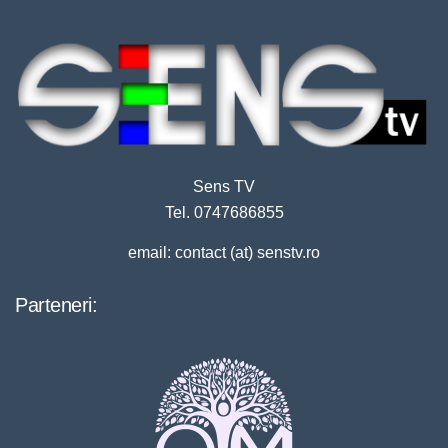
Sens TV
Tel. 0747686855
email: contact (at) senstv.ro
Parteneri: