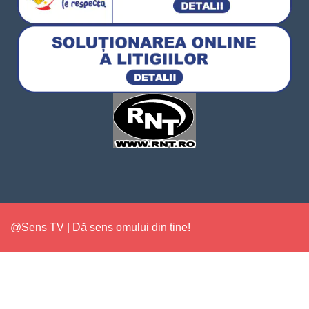
@Sens TV | Dă sens omului din tine!