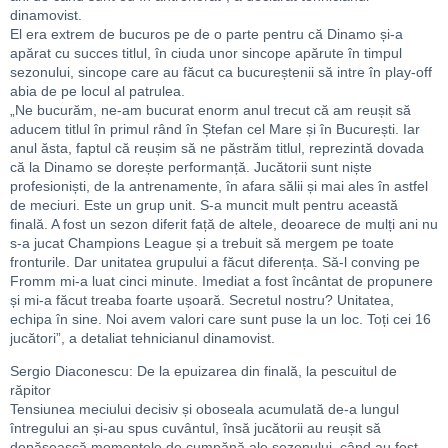
dinamovist.
El era extrem de bucuros pe de o parte pentru că Dinamo și-a
apărat cu succes titlul, în ciuda unor sincope apărute în timpul
sezonului, sincope care au făcut ca bucureștenii să intre în play-off
abia de pe locul al patrulea.
„Ne bucurăm, ne-am bucurat enorm anul trecut că am reușit să
aducem titlul în primul rând în Ștefan cel Mare și în București. Iar
anul ăsta, faptul că reușim să ne păstrăm titlul, reprezintă dovada
că la Dinamo se dorește performanță. Jucătorii sunt niște
profesioniști, de la antrenamente, în afara sălii și mai ales în astfel
de meciuri. Este un grup unit. S-a muncit mult pentru această
finală. A fost un sezon diferit față de altele, deoarece de mulți ani nu
s-a jucat Champions League și a trebuit să mergem pe toate
fronturile. Dar unitatea grupului a făcut diferența. Să-l conving pe
Fromm mi-a luat cinci minute. Imediat a fost încântat de propunere
și mi-a făcut treaba foarte ușoară. Secretul nostru? Unitatea,
echipa în sine. Noi avem valori care sunt puse la un loc. Toți cei 16
jucători”, a detaliat tehnicianul dinamovist.
Sergio Diaconescu: De la epuizarea din finală, la pescuitul de
răpitor
Tensiunea meciului decisiv și oboseala acumulată de-a lungul
întregului an și-au spus cuvântul, însă jucătorii au reușit să
depășească momentele de cumpănă ale sezonului, când au fost