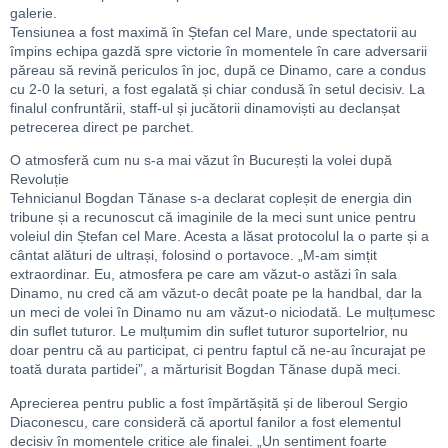
galerie.
Tensiunea a fost maximă în Ștefan cel Mare, unde spectatorii au
împins echipa gazdă spre victorie în momentele în care adversarii
păreau să revină periculos în joc, după ce Dinamo, care a condus
cu 2-0 la seturi, a fost egalată și chiar condusă în setul decisiv. La
finalul confruntării, staff-ul și jucătorii dinamoviști au declanșat
petrecerea direct pe parchet.
O atmosferă cum nu s-a mai văzut în București la volei după
Revoluție
Tehnicianul Bogdan Tănase s-a declarat copleșit de energia din
tribune și a recunoscut că imaginile de la meci sunt unice pentru
voleiul din Ștefan cel Mare. Acesta a lăsat protocolul la o parte și a
cântat alături de ultrași, folosind o portavoce. „M-am simțit
extraordinar. Eu, atmosfera pe care am văzut-o astăzi în sala
Dinamo, nu cred că am văzut-o decât poate pe la handbal, dar la
un meci de volei în Dinamo nu am văzut-o niciodată. Le mulțumesc
din suflet tuturor. Le mulțumim din suflet tuturor suportelrior, nu
doar pentru că au participat, ci pentru faptul că ne-au încurajat pe
toată durata partidei”, a mărturisit Bogdan Tănase după meci.
Aprecierea pentru public a fost împărtășită și de liberoul Sergio
Diaconescu, care consideră că aportul fanilor a fost elementul
decisiv în momentele critice ale finalei. „Un sentiment foarte