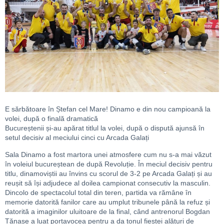
E sărbătoare în Ștefan cel Mare! Dinamo e din nou campioană la
volei, după o finală dramatică
Bucureștenii și-au apărat titlul la volei, după o dispută ajunsă în
setul decisiv al meciului cinci cu Arcada Galați
Sala Dinamo a fost martora unei atmosfere cum nu s-a mai văzut
în voleiul bucureștean de după Revoluție. În meciul decisiv pentru
titlu, dinamoviștii au învins cu scorul de 3-2 pe Arcada Galați și au
reușit să își adjudece al doilea campionat consecutiv la masculin.
Dincolo de spectacolul total din teren, partida va rămâne în
memorie datorită fanilor care au umplut tribunele până la refuz și
datorită a imaginilor uluitoare de la final, când antrenorul Bogdan
Tănase a luat portavocea pentru a da tonul fiestei alături de