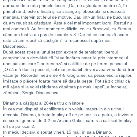
aproape de a rata primele locuri. „Da, ne așteptam pentru că, în
primul rând, este o finală și se strânge și oboseală, și oboseală
mentală. Intervin tot felul de motive. Dar, într-un final, ne bucurăm
că am reușit să câștigăm. Ăsta e cel mai important lucru. Restul nu
mai contează. Au fost momente dificile, cel cu Brașovul, cu Steaua,
când am fost la un pas de locurile 5-8. Dar tot ce contează acum
este că am reușit să câștigăm”, a recunoscut după meci
Diaconescu.
După acest stres al unui sezon extrem de tensionat liberoul
campionilor a dezvăluit că își va încărca bateriile prin intermediul
unei pasiuni care îi antrenează și calitățile de pe teren: pescuitul.
„O să mă duc la pescuit, cel mai probabil. Și voi avea vreo două-trei
vacanțe. Recordul meu e de 4-5 kilograme, că pescuiesc la răpitor.
Îmi face o plăcere foarte mare să dau la pește. Pot să zic chiar că
mă ajută și la volei răbdarea căpătată pe malul apei”, a încheiat,
zâmbind, Sergio Diaconescu.
Dinamo a câștigat al 20-lea titlu din istorie
În cea mai dispută și echilibrată din voleiul masculin din ultimul
deceniu, Dinamo, intrata în play-off de pe poziția a patra, a învins-o
cu scorul general de 3-2 pe Arcada Galați, care s-a calificat în play-
off de pe locul 2.
În meciul decisiv, disputat vineri, 15 mai, în sala Dinamo,