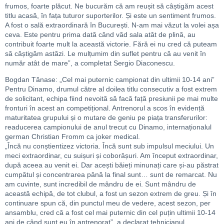
frumos, foarte plăcut. Ne bucurăm că am reușit să câștigăm acest
titlu acasă, în fața tuturor suporterilor. Și este un sentiment frumos.
A fost o sală extraordinară în București. N-am mai văzut la volei așa
ceva. Este pentru prima dată când văd sala atât de plină, au
contribuit foarte mult la această victorie. Fără ei nu cred că puteam
să câștigăm astăzi. Le mulțumim din suflet pentru că au venit în
număr atât de mare”, a completat Sergio Diaconescu.
Bogdan Tănase: „Cel mai puternic campionat din ultimii 10-14 ani”
Pentru Dinamo, drumul către al doilea titlu consecutiv a fost extrem
de solicitant, echipa fiind nevoită să facă față presiunii pe mai multe
fronturi în acest an competițional. Antrenorul a scos în evidență
maturitatea grupului și o mutare de geniu pe piața transferurilor:
readucerea campionului de anul trecut cu Dinamo, internaționalul
german Christian Fromm ca joker medical.
„Încă nu conștientizez victoria. Încă sunt sub impulsul meciului. Un
meci extraordinar, cu suișuri și coborâșuri. Am început extraordinar,
după aceea au venit ei. Dar acești băieți minunați care și-au păstrat
cumpătul și concentrarea până la final sunt… sunt de remarcat. Nu
am cuvinte, sunt incredibil de mândru de ei. Sunt mândru de
această echipă, de tot clubul, a fost un sezon extrem de greu. Și în
continuare spun că, din punctul meu de vedere, acest sezon, per
ansamblu, cred că a fost cel mai puternic din cel puțin ultimii 10-14
ani de când sunt eu în antrenorat”, a declarat tehnicianul