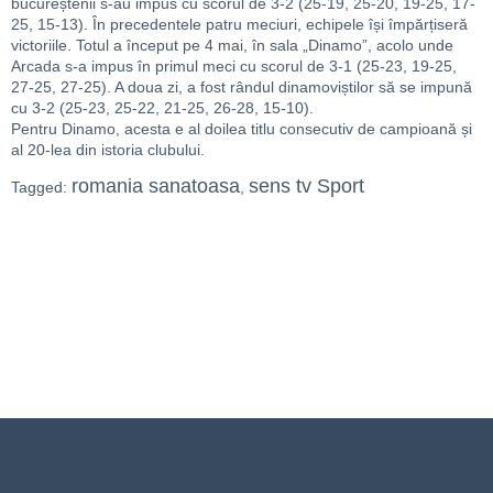
bucureștenii s-au impus cu scorul de 3-2 (25-19, 25-20, 19-25, 17-
25, 15-13). În precedentele patru meciuri, echipele își împărțiseră
victoriile. Totul a început pe 4 mai, în sala „Dinamo”, acolo unde
Arcada s-a impus în primul meci cu scorul de 3-1 (25-23, 19-25,
27-25, 27-25). A doua zi, a fost rândul dinamoviștilor să se impună
cu 3-2 (25-23, 25-22, 21-25, 26-28, 15-10).
Pentru Dinamo, acesta e al doilea titlu consecutiv de campioană și
al 20-lea din istoria clubului.
romania sanatoasa
sens tv Sport
Tagged:
,