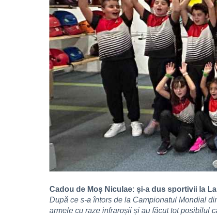
Cadou de Moș Niculae: și-a dus sportivii la La
După ce s-a întors de la Campionatul Mondial din K
armele cu raze infraroșii și au făcut tot posibilul 