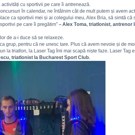
ctivități cu sportivii pe care îi antrenează.
oncursuri în calendar, ne întâlnim cât de mult putem și avem act
 place ca sportivii mei și ai colegului meu, Alex Bria, să simtă 
sportivi pe care îi pregătim”
– Alex Toma, triatlonist, antrenor
 lor de a-i duce să se relaxeze.
 ca grup, pentru că ne unesc tare. Plus că avem nevoie și de mom
n la triatlon, la Laser Tag îmi mai scapă niște faze. Laser Tag es
scu, triatlonist la Bucharest Sport Club.