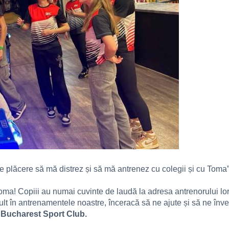
ce plăcere să mă distrez și să mă antrenez cu colegii și cu Toma
oma! Copiii au numai cuvinte de laudă la adresa antrenorului lor
mult în antrenamentele noastre, înceracă să ne ajute și să ne învețe
la Bucharest Sport Club.