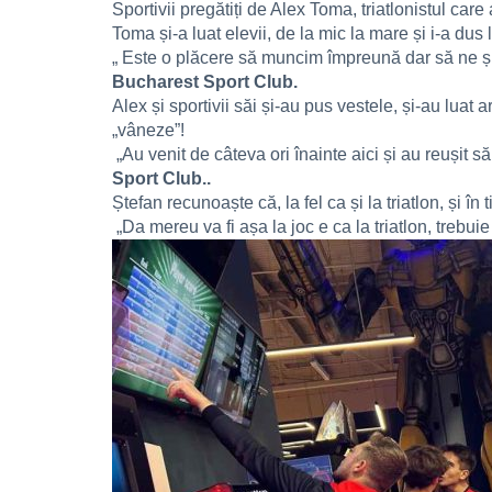
Sportivii pregătiți de Alex Toma, triatlonistul ca
Toma și-a luat elevii, de la mic la mare și i-a du
„ Este o plăcere să muncim împreună dar să ne ș
Bucharest Sport Club.
Alex și sportivii săi și-au pus vestele, și-au luat a
„vâneze”!
„Au venit de câteva ori înainte aici și au reușit
Sport Club..
Ștefan recunoaște că, la fel ca și la triatlon, și în
„Da mereu va fi așa la joc e ca la triatlon, trebui