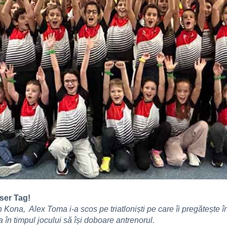
ser Tag!
ona, Alex Toma i-a scos pe triatloniști pe care îi pregătește înt
ca în timpul jocului să își doboare antrenorul.