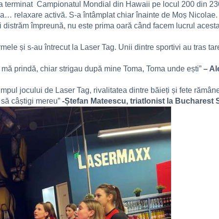
re a terminat Campionatul Mondial din Hawaii pe locul 200 din 2300
s la… relaxare activă. S-a întâmplat chiar înainte de Moș Nicolae.
i distrăm împreună, nu este prima oară când facem lucrul acest
rmele și s-au întrecut la Laser Tag. Unii dintre sportivi au tras tare
 să mă prindă, chiar strigau după mine Toma, Toma unde ești”
– Al
 timpul jocului de Laser Tag, rivalitatea dintre băieți și fete rămâ
e să câștigi mereu”
-Ștefan Mateescu, triatlonist la Bucharest 