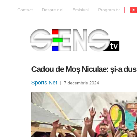
Liv
Contact
Despre noi
Emisiuni
Program tv
Cadou de Moș Niculae: și-a dus s
Sports Net
|
7 decembrie 2024