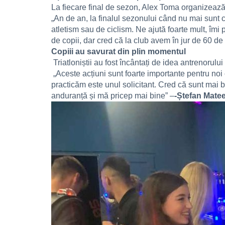
La fiecare final de sezon, Alex Toma organizează a
„An de an, la finalul sezonului când nu mai sunt c
atletism sau de ciclism. Ne ajută foarte mult, îmi
de copii, dar cred că la club avem în jur de 60 de 
Copiii au savurat din plin momentul
Triatloniștii au fost încântați de idea antrenorului
„Aceste acțiuni sunt foarte importante pentru noi
practicăm este unul solicitant. Cred că sunt mai bu
anduranță și mă pricep mai bine” –
-Ștefan Matee