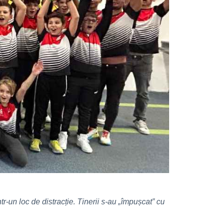
r-un loc de distracție. Tinerii s-au „împușcat” cu