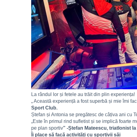
La rândul lor și fetele au trăit din plin experiența!
„ Această experiență a fost superbă și mie îmi fa
Sport Club.
Ștefan și Antonia se pregătesc de câțiva ani cu T
„Este în primul rind sufletist și se implică foarte 
pe plan sportiv
” -Ștefan Mateescu, triatlonist 
Îi place să facă activități cu sportivii săi