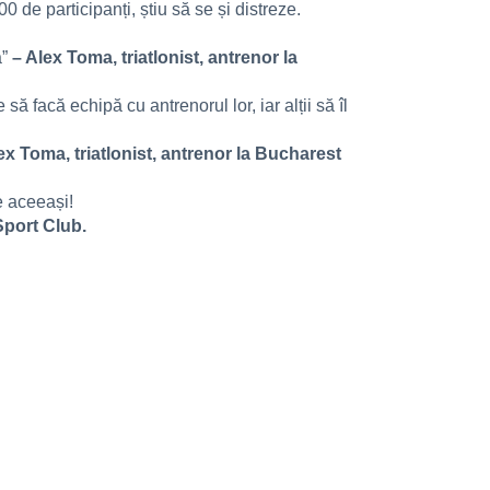
 de participanți, știu să se și distreze.
a”
– Alex Toma, triatlonist, antrenor la
 să facă echipă cu antrenorul lor, iar alții să îl
ex Toma, triatlonist, antrenor la Bucharest
ne aceeași!
Sport Club.