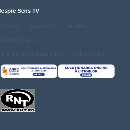
Despre Sens TV
Contact
Despre noi
Live SensTV
Program Sens TV
Politică de confidențialitate
Politica cookie