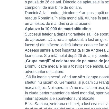
o pauză de 26 de ani. Dincolo de aplauzele la sce
campionii de mai bine de doi ani.
Duminică, la Londra, „tricolorele” au pus capăt un
readus România în elita mondială. Ajunse în țară
un amestec de mândrie și amărăciune.
Aplauze la 10.000 de metri altitudine
Succesul fetelor a depășit granițele sălii de spo
de apreciere. „Da, ne-au aplaudat, a fost un gest 
facem și din plăcere, adică iubesc ceea ce fac și
Aceeași uimire a fost împărtășită și de Andreea
foarte tare. S-a întâmplat după 26 de ani și pent
„
Grupa morții” și celebrarea de pe masa de jo
Drumul către medalie nu a fost lipsit de emoții. E
adversarilor de calibru.
„Să fiu foarte sinceră, când am văzut grupa noast
sferturi nu jucăm cu Germania, și jucăm cu Franț
masa de joc. Noi speram să nu mai facem așa, dar 
În ciuda performanțelor de nivel mondial, sportive
internaționale ale sportivilor sunt blocate.
Eliza Samara, veterana echipei, a fost cea mai voc