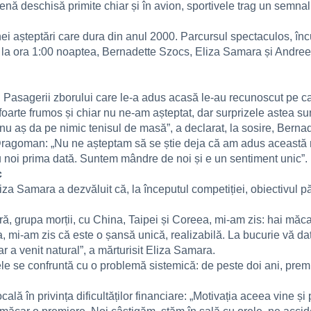
nă deschisă primite chiar și în avion, sportivele trag un semnal 
ei așteptări care dura din anul 2000. Parcursul spectaculos, înc
 la ora 1:00 noaptea, Bernadette Szocs, Eliza Samara și Andreea
rt. Pasagerii zborului care le-a adus acasă le-au recunoscut pe
foarte frumos și chiar nu ne-am așteptat, dar surprizele astea s
 nu aș da pe nimic tenisul de masă”, a declarat, la sosire, Berna
 Dragoman: „Nu ne așteptam să se știe deja că am adus această
ru noi prima dată. Suntem mândre de noi și e un sentiment unic”.
c
liza Samara a dezvăluit că, la începutul competiției, obiectivul
ră, grupa morții, cu China, Taipei și Coreea, mi-am zis: hai mă
a, mi-am zis că este o șansă unică, realizabilă. La bucurie vă 
a venit natural”, a mărturisit Eliza Samara.
le se confruntă cu o problemă sistemică: de peste doi ani, premie
ală în privința dificultăților financiare: „Motivația aceea vine și