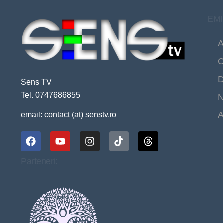
EMI
A
C
D
Sens TV
Tel. 0747686855
N
A
email: contact (at) senstv.ro
Parteneri: