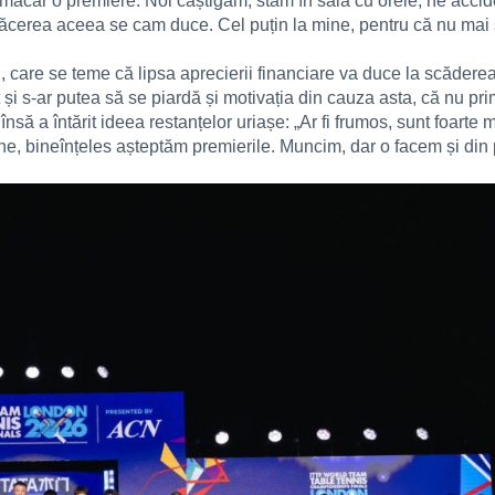
ci măcar o premiere. Noi câștigăm, stăm în sală cu orele, ne acci
i plăcerea aceea se cam duce. Cel puțin la mine, pentru că nu mai 
care se teme că lipsa aprecierii financiare va duce la scăderea 
 și s-ar putea să se piardă și motivația din cauza asta, că nu 
nsă a întărit ideea restanțelor uriașe: „Ar fi frumos, sunt foarte
ne, bineînțeles așteptăm premierile. Muncim, dar o facem și din p