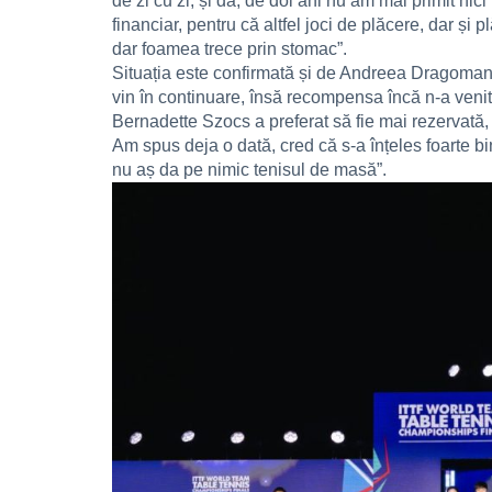
de zi cu zi, și da, de doi ani nu am mai primit ni
financiar, pentru că altfel joci de plăcere, dar ș
dar foamea trece prin stomac”.
Situația este confirmată și de Andreea Dragoman, 
vin în continuare, însă recompensa încă n-a venit
Bernadette Szocs a preferat să fie mai rezervată, î
Am spus deja o dată, cred că s-a înțeles foarte bi
nu aș da pe nimic tenisul de masă”.