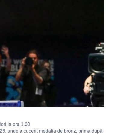
ri la ora 1.00
26, unde a cucerit medalia de bronz, prima după