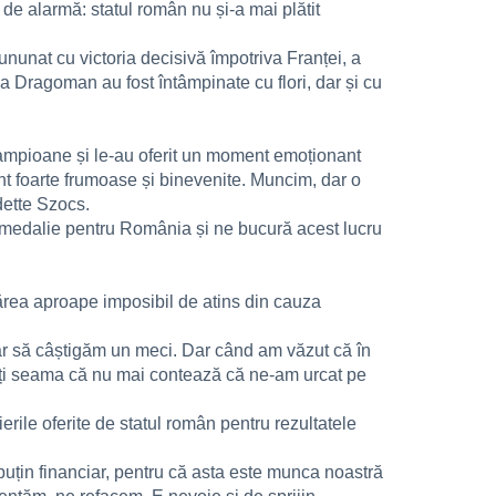
de alarmă: statul român nu și-a mai plătit
ununat cu victoria decisivă împotriva Franței, a
 Dragoman au fost întâmpinate cu flori, dar și cu
 campioane și le-au oferit un moment emoționant
unt foarte frumoase și binevenite. Muncim, dar o
dette Szocs.
 medalie pentru România și ne bucură acest lucru
 părea aproape imposibil de atins din cauza
car să câștigăm un meci. Dar când am văzut că în
dați seama că nu mai contează că ne-am urcat pe
rile oferite de statul român pentru rezultatele
 puțin financiar, pentru că asta este munca noastră