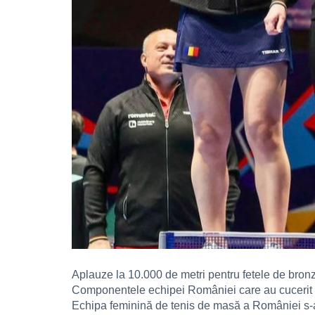
Aplauze la 10.000 de metri pentru fetele de bronz
Componentele echipei României care au cucerit pr
Echipa feminină de tenis de masă a României s-a