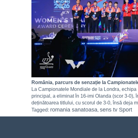
România, parcurs de senzație la Campionatel
La Campionatele Mondiale de la Londra, echipa Ro
principal, a eliminat în 16-imi Olanda (scor 3-0), î
deținătoarea titlului, cu scorul de 3-0, însă deja 
romania sanatoasa
sens tv Sport
Tagged:
,