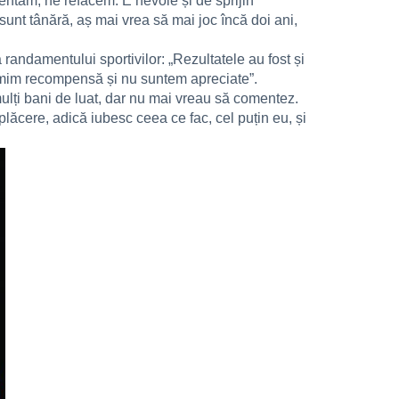
dentăm, ne refacem. E nevoie și de sprijin
sunt tânără, aș mai vrea să mai joc încă doi ani,
randamentului sportivilor: „Rezultatele au fost și
primim recompensă și nu suntem apreciate”.
 mulți bani de luat, dar nu mai vreau să comentez.
lăcere, adică iubesc ceea ce fac, cel puțin eu, și