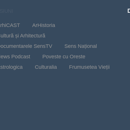
SIUNI
rhiCAST
ArHistoria
ultură și Arhitectură
ocumentarele SensTV
Sens Național
ews Podcast
Poveste cu Oreste
strologica
Culturalia
Frumusetea Vieții