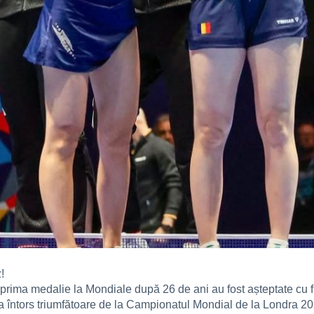
!
ima medalie la Mondiale după 26 de ani au fost așteptate cu flo
 întors triumfătoare de la Campionatul Mondial de la Londra 20