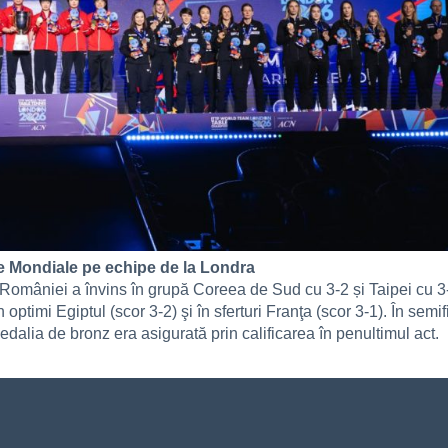
e Mondiale pe echipe de la Londra
mâniei a învins în grupă Coreea de Sud cu 3-2 și Taipei cu 3-1,
n optimi Egiptul (scor 3-2) şi în sferturi Franţa (scor 3-1). În sem
medalia de bronz era asigurată prin calificarea în penultimul act.