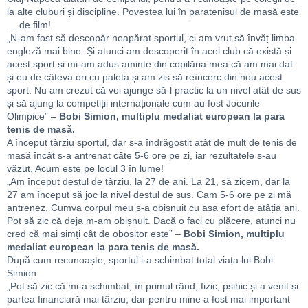
la alte cluburi și discipline. Povestea lui în paratenisul de masă este
… de film!
„N-am fost să descopăr neapărat sportul, ci am vrut să învăț limba
engleză mai bine. Și atunci am descoperit în acel club că există și
acest sport și mi-am adus aminte din copilăria mea că am mai dat
și eu de câteva ori cu paleta și am zis să reîncerc din nou acest
sport. Nu am crezut că voi ajunge să-l practic la un nivel atât de sus
și să ajung la competiții internaționale cum au fost Jocurile
Olimpice” –
Bobi Simion, multiplu medaliat european la para
tenis de masă.
A început târziu sportul, dar s-a îndrăgostit atât de mult de tenis de
masă încât s-a antrenat câte 5-6 ore pe zi, iar rezultatele s-au
văzut. Acum este pe locul 3 în lume!
„Am început destul de târziu, la 27 de ani. La 21, să zicem, dar la
27 am început să joc la nivel destul de sus. Cam 5-6 ore pe zi mă
antrenez. Cumva corpul meu s-a obișnuit cu așa efort de atâția ani.
Pot să zic că deja m-am obișnuit. Dacă o faci cu plăcere, atunci nu
cred că mai simți cât de obositor este” –
Bobi Simion, multiplu
medaliat european la para tenis de masă.
După cum recunoaște, sportul i-a schimbat total viața lui Bobi
Simion.
„Pot să zic că mi-a schimbat, în primul rând, fizic, psihic și a venit și
partea financiară mai târziu, dar pentru mine a fost mai important