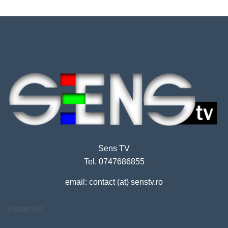
Sens TV
Tel. 0747686855
email: contact (at) senstv.ro
Parteneri: