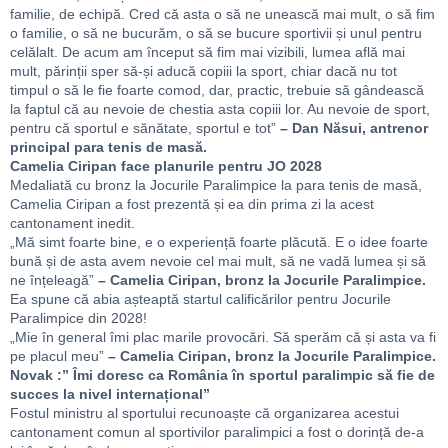
familie, de echipă. Cred că asta o să ne unească mai mult, o să fim
o familie, o să ne bucurăm, o să se bucure sportivii și unul pentru
celălalt. De acum am început să fim mai vizibili, lumea află mai
mult, părinții sper să-și aducă copiii la sport, chiar dacă nu tot
timpul o să le fie foarte comod, dar, practic, trebuie să gândească
la faptul că au nevoie de chestia asta copiii lor. Au nevoie de sport,
pentru că sportul e sănătate, sportul e tot”
– Dan Năsui, antrenor
principal para tenis de masă.
Camelia Ciripan face planurile pentru JO 2028
Medaliată cu bronz la Jocurile Paralimpice la para tenis de masă,
Camelia Ciripan a fost prezentă și ea din prima zi la acest
cantonament inedit.
„Mă simt foarte bine, e o experiență foarte plăcută. E o idee foarte
bună și de asta avem nevoie cel mai mult, să ne vadă lumea și să
ne înțeleagă”
– Camelia Ciripan, bronz la Jocurile Paralimpice.
Ea spune că abia așteaptă startul calificărilor pentru Jocurile
Paralimpice din 2028!
„Mie în general îmi plac marile provocări. Să sperăm că și asta va fi
pe placul meu”
– Camelia Ciripan, bronz la Jocurile Paralimpice.
Novak :” Îmi doresc ca România în sportul paralimpic să fie de
succes la nivel internațional”
Fostul ministru al sportului recunoaște că organizarea acestui
cantonament comun al sportivilor paralimpici a fost o dorință de-a