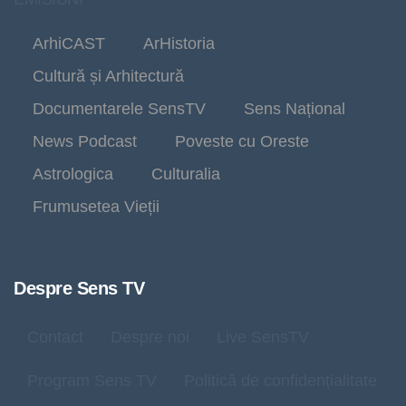
ArhiCAST
ArHistoria
Cultură și Arhitectură
Documentarele SensTV
Sens Național
News Podcast
Poveste cu Oreste
Astrologica
Culturalia
Frumusetea Vieții
Despre Sens TV
Contact
Despre noi
Live SensTV
Program Sens TV
Politică de confidențialitate