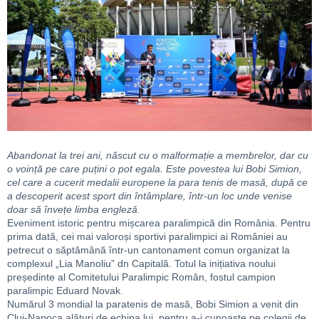
Abandonat la trei ani, născut cu o malformație a membrelor, dar cu
o voință pe care puțini o pot egala. Este povestea lui Bobi Simion,
cel care a cucerit medalii europene la para tenis de masă, după ce
a descoperit acest sport din întâmplare, într-un loc unde venise
doar să învețe limba engleză.
Eveniment istoric pentru mișcarea paralimpică din România. Pentru
prima dată, cei mai valoroși sportivi paralimpici ai României au
petrecut o săptămână într-un cantonament comun organizat la
complexul „Lia Manoliu” dn Capitală. Totul la inițiativa noului
președinte al Comitetului Paralimpic Român, fostul campion
paralimpic Eduard Novak.
Numărul 3 mondial la paratenis de masă, Bobi Simion a venit din
Cluj-Napoca alături de echipa lui, pentru a-i cunoaște pe colegii de