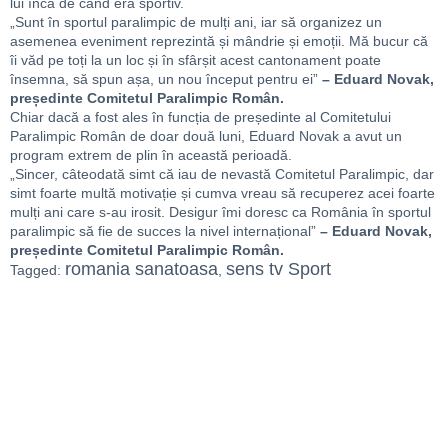
lui încă de când era sportiv.
„Sunt în sportul paralimpic de mulți ani, iar să organizez un
asemenea eveniment reprezintă și mândrie și emoții. Mă bucur că
îi văd pe toți la un loc și în sfârșit acest cantonament poate
însemna, să spun așa, un nou început pentru ei”
– Eduard Novak,
președinte Comitetul Paralimpic Român.
Chiar dacă a fost ales în funcția de președinte al Comitetului
Paralimpic Român de doar două luni, Eduard Novak a avut un
program extrem de plin în această perioadă.
„Sincer, câteodată simt că iau de nevastă Comitetul Paralimpic, dar
simt foarte multă motivație și cumva vreau să recuperez acei foarte
mulți ani care s-au irosit. Desigur îmi doresc ca România în sportul
paralimpic să fie de succes la nivel internațional”
– Eduard Novak,
președinte Comitetul Paralimpic Român.
romania sanatoasa
sens tv Sport
Tagged:
,