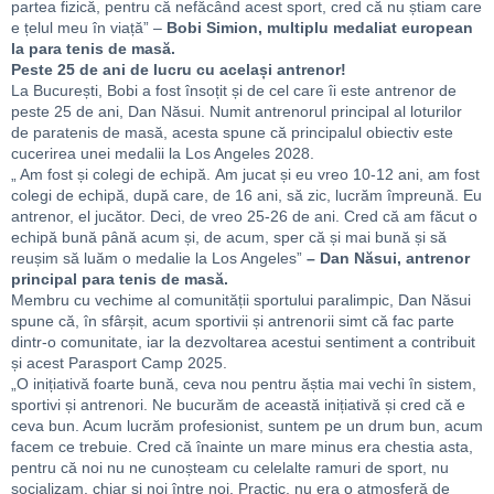
partea fizică, pentru că nefăcând acest sport, cred că nu știam care
e țelul meu în viață” –
Bobi Simion, multiplu medaliat european
la para tenis de masă.
Peste 25 de ani de lucru cu același antrenor!
La București, Bobi a fost însoțit și de cel care îi este antrenor de
peste 25 de ani, Dan Năsui. Numit antrenorul principal al loturilor
de paratenis de masă, acesta spune că principalul obiectiv este
cucerirea unei medalii la Los Angeles 2028.
„ Am fost și colegi de echipă. Am jucat și eu vreo 10-12 ani, am fost
colegi de echipă, după care, de 16 ani, să zic, lucrăm împreună. Eu
antrenor, el jucător. Deci, de vreo 25-26 de ani. Cred că am făcut o
echipă bună până acum și, de acum, sper că și mai bună și să
reușim să luăm o medalie la Los Angeles”
– Dan Năsui, antrenor
principal para tenis de masă.
Membru cu vechime al comunității sportului paralimpic, Dan Năsui
spune că, în sfârșit, acum sportivii și antrenorii simt că fac parte
dintr-o comunitate, iar la dezvoltarea acestui sentiment a contribuit
și acest Parasport Camp 2025.
„O inițiativă foarte bună, ceva nou pentru ăștia mai vechi în sistem,
sportivi și antrenori. Ne bucurăm de această inițiativă și cred că e
ceva bun. Acum lucrăm profesionist, suntem pe un drum bun, acum
facem ce trebuie. Cred că înainte un mare minus era chestia asta,
pentru că noi nu ne cunoșteam cu celelalte ramuri de sport, nu
socializam, chiar și noi între noi. Practic, nu era o atmosferă de