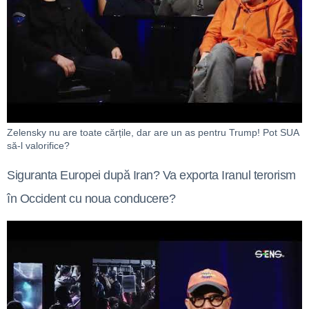
Zelensky nu are toate cărțile, dar are un as pentru Trump! Pot SUA
să-l valorifice?
Siguranta Europei după Iran? Va exporta Iranul terorism
în Occident cu noua conducere?