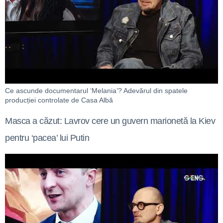
Ce ascunde documentarul ‘Melania’? Adevărul din spatele
producției controlate de Casa Albă
Masca a căzut: Lavrov cere un guvern marionetă la Kiev
pentru ‘pacea’ lui Putin