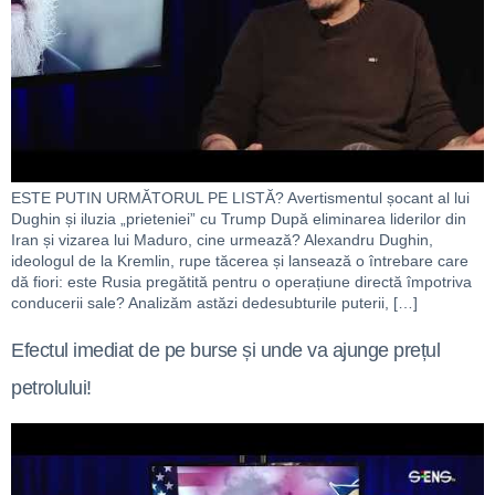
ESTE PUTIN URMĂTORUL PE LISTĂ? Avertismentul șocant al lui
Dughin și iluzia „prieteniei” cu Trump După eliminarea liderilor din
Iran și vizarea lui Maduro, cine urmează? Alexandru Dughin,
ideologul de la Kremlin, rupe tăcerea și lansează o întrebare care
dă fiori: este Rusia pregătită pentru o operațiune directă împotriva
conducerii sale? Analizăm astăzi dedesubturile puterii, […]
Efectul imediat de pe burse și unde va ajunge prețul
petrolului!