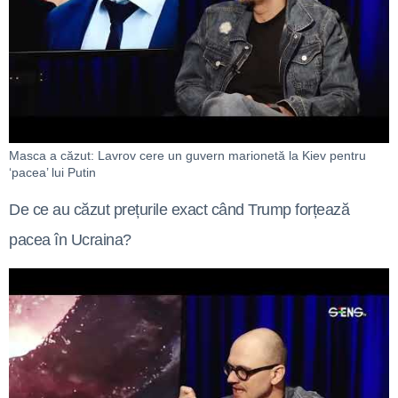
Masca a căzut: Lavrov cere un guvern marionetă la Kiev pentru
‘pacea’ lui Putin
De ce au căzut prețurile exact când Trump forțează
pacea în Ucraina?