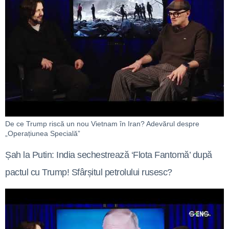
De ce Trump riscă un nou Vietnam în Iran? Adevărul despre
„Operațiunea Specială”
Șah la Putin: India sechestrează ‘Flota Fantomă’ după
pactul cu Trump! Sfârșitul petrolului rusesc?