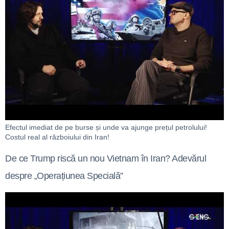
Efectul imediat de pe burse și unde va ajunge prețul petrolului!
Costul real al războiului din Iran!
De ce Trump riscă un nou Vietnam în Iran? Adevărul
despre „Operațiunea Specială”