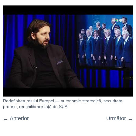
Redefinirea rolului Europei — autonomie strategică, securitate
proprie, reechilibrare față de SUA!
←
Anterior
Următor
→