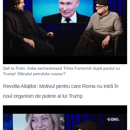
Șah la Putin: India sechestrează ‘Flota Fantomă’ după pactul cu
Trump! Sfârșitul petrolului rusesc?
Revolta Aliaților: Motivul pentru care Roma nu intră în
noul organism de putere al lui Trump