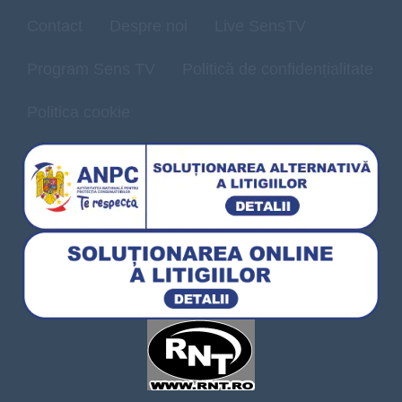
Contact
Despre noi
Live SensTV
Program Sens TV
Politică de confidențialitate
Politica cookie