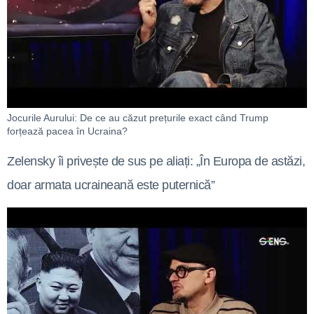
Jocurile Aurului: De ce au căzut prețurile exact când Trump
forțează pacea în Ucraina?
Zelensky îi privește de sus pe aliați: „În Europa de astăzi,
doar armata ucraineană este puternică”