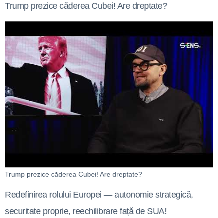
Trump prezice căderea Cubei! Are dreptate?
Trump prezice căderea Cubei! Are dreptate?
Redefinirea rolului Europei — autonomie strategică,
securitate proprie, reechilibrare față de SUA!