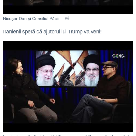
Nicușor Dan și Consiliul Păcii … 🤣
Iranienii speră că ajutorul lui Trump va veni!