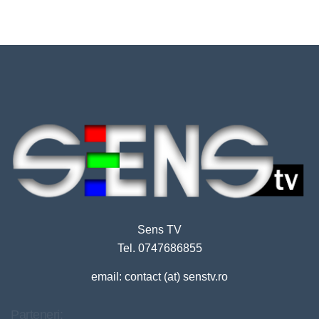
Sens TV
Tel. 0747686855
email: contact (at) senstv.ro
Parteneri: