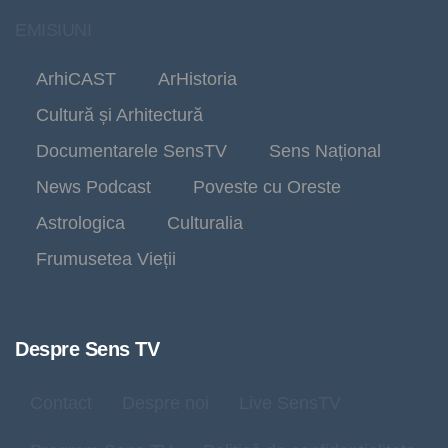
EMISIUNI
ArhiCAST
ArHistoria
Cultură și Arhitectură
Documentarele SensTV
Sens Național
News Podcast
Poveste cu Oreste
Astrologica
Culturalia
Frumusetea Vieții
Despre Sens TV
Contact
Despre noi
Live SensTV