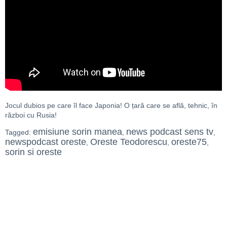
Jocul dubios pe care îl face Japonia! O țară care se află, tehnic, în
război cu Rusia!
emisiune sorin manea
news podcast sens tv
Tagged:
,
,
newspodcast oreste
Oreste Teodorescu
oreste75
,
,
,
sorin si oreste