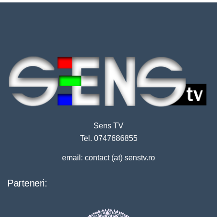
Sens TV
Tel. 0747686855
email: contact (at) senstv.ro
Parteneri: