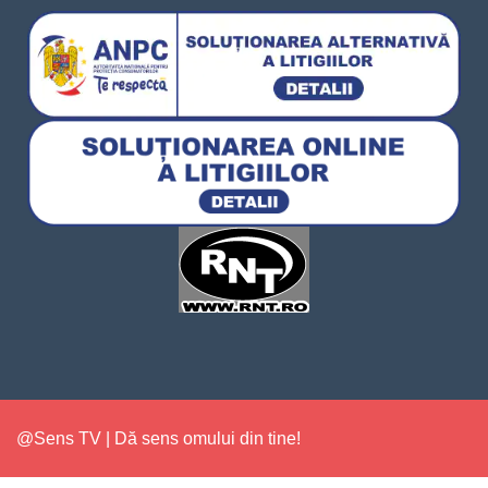
@Sens TV | Dă sens omului din tine!