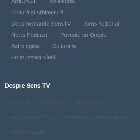
ArhiCAST
ArHistoria
Cultură și Arhitectură
Documentarele SensTV
Sens Național
News Podcast
Poveste cu Oreste
Astrologica
Culturalia
Frumusetea Vieții
Despre Sens TV
Contact
Despre noi
Live SensTV
Program Sens TV
Politică de confidențialitate
Politica cookie