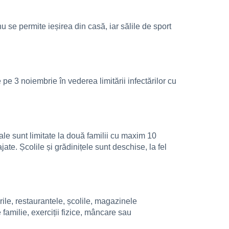
nu se permite ieșirea din casă, iar sălile de sport
pe 3 noiembrie în vederea limitării infectărilor cu
iale sunt limitate la două familii cu maxim 10
ate. Școlile și grădinițele sunt deschise, la fel
ile, restaurantele, școlile, magazinele
familie, exerciții fizice, mâncare sau