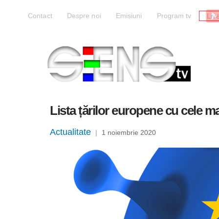
Liv
Contact
Despre noi
Emisiuni
Program tv
Lista țărilor europene cu cele mai
Actualitate
|
1 noiembrie 2020