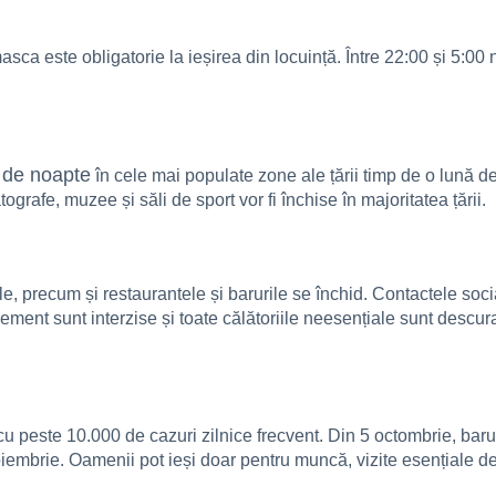
asca este obligatorie la ieșirea din locuință. Între 22:00 și 5:00 
p de noapte
în cele mai populate zone ale țării timp de o lună de 
rafe, muzee și săli de sport vor fi închise în majoritatea țării.
ele, precum și restaurantele și barurile se închid. Contactele soc
ement sunt interzise și toate călătoriile neesențiale sunt descuraj
u peste 10.000 de cazuri zilnice frecvent. Din 5 octombrie, barur
embrie. Oamenii pot ieși doar pentru muncă, vizite esențiale de 