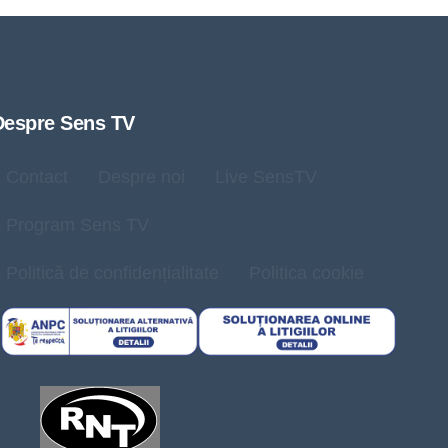
Despre Sens TV
Contact
Despre noi
Live SensTV
Program Sens TV
Politică de confidențialitate
Politica cookie