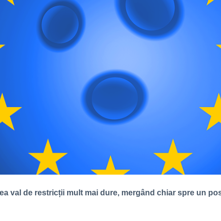
ea val de restricții mult mai dure, mergând chiar spre un pos