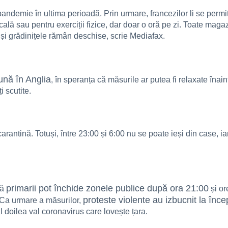
andemie în ultima perioadă. Prin urmare, francezilor li se permi
lă sau pentru exerciții fizice, dar doar o oră pe zi. Toate magazi
 și grădinițele rămân deschise, scrie Mediafax.
ună în Anglia
, în speranța că măsurile ar putea fi relaxate îna
i scutite.
rantină. Totuși, între 23:00 și 6:00 nu se poate ieși din case, iar 
primarii pot închide zonele publice după ora 21:00
că
și or
proteste violente au izbucnit la înce
 Ca urmare a măsurilor,
-al doilea val coronavirus care lovește țara.