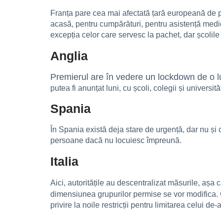
Franța pare cea mai afectată țară europeană de p
acasă, pentru cumpărături, pentru asistență medica
excepția celor care servesc la pachet, dar școlile
Anglia
Premierul are în vedere un lockdown de o l
putea fi anunțat luni, cu școli, colegii și universităț
Spania
În Spania există deja stare de urgență, dar nu și ca
persoane dacă nu locuiesc împreună.
Italia
Aici, autoritățile au descentralizat măsurile, așa 
dimensiunea grupurilor permise se vor modifica.
privire la noile restricții pentru limitarea celui de