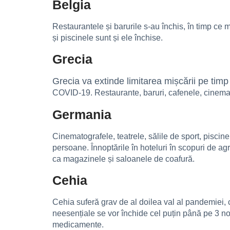
Belgia
Restaurantele și barurile s-au închis, în timp ce m
și piscinele sunt și ele închise.
Grecia
Grecia va extinde limitarea mișcării pe tim
COVID-19. Restaurante, baruri, cafenele, cinematog
Germania
Cinematografele, teatrele, sălile de sport, piscin
persoane. Înnoptările în hoteluri în scopuri de agr
ca magazinele și saloanele de coafură.
Cehia
Cehia suferă grav de al doilea val al pandemiei, c
neesențiale se vor închide cel puțin până pe 3 noi
medicamente.