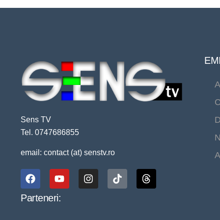
EMI
A
C
D
Sens TV
Tel. 0747686855
N
email: contact (at) senstv.ro
A
Parteneri: