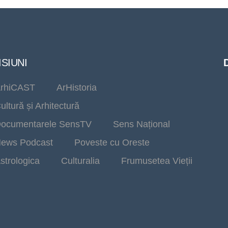
SIUNI
rhiCAST
ArHistoria
ultură și Arhitectură
ocumentarele SensTV
Sens Național
ews Podcast
Poveste cu Oreste
strologica
Culturalia
Frumusetea Vieții