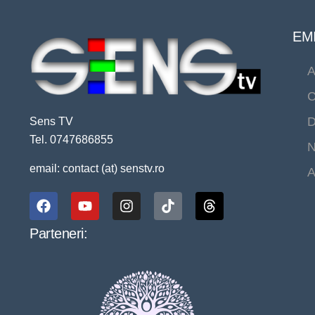
EMI
A
C
D
Sens TV
Tel. 0747686855
N
email: contact (at) senstv.ro
A
Parteneri: