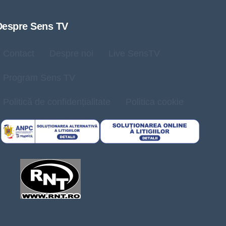
Despre Sens TV
Contact
Despre noi
Live SensTV
Program Sens TV
Politică de confidențialitate
Politica cookie