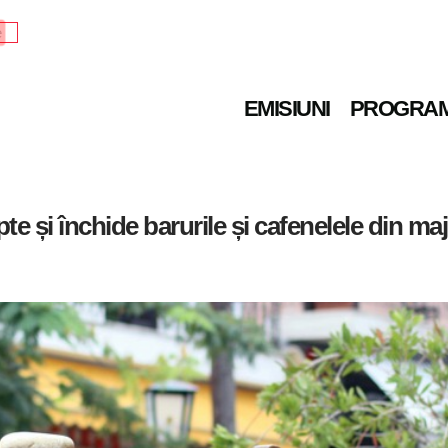
e
EMISIUNI
PROGRA
e și închide barurile și cafenelele din majo