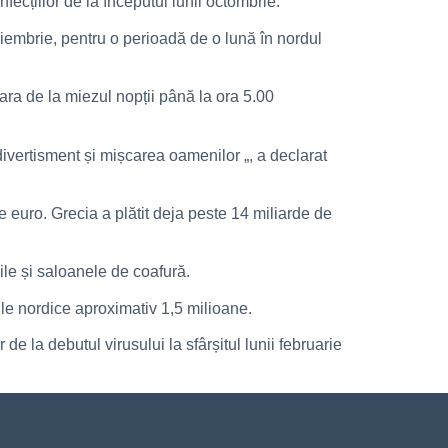
fecțiilor de la începutul lunii octombrie.
oiembrie, pentru o perioadă de o lună în nordul
țara de la miezul nopții până la ora 5.00
 divertisment și mișcarea oamenilor „, a declarat
e euro. Grecia a plătit deja peste 14 miliarde de
rile și saloanele de coafură.
nile nordice aproximativ 1,5 milioane.
 la debutul virusului la sfârșitul lunii februarie