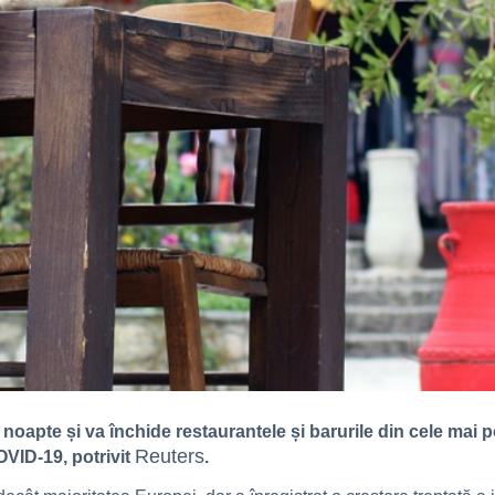
 noapte și va închide restaurantele și barurile din cele mai p
Reuters
OVID-19, potrivit
.