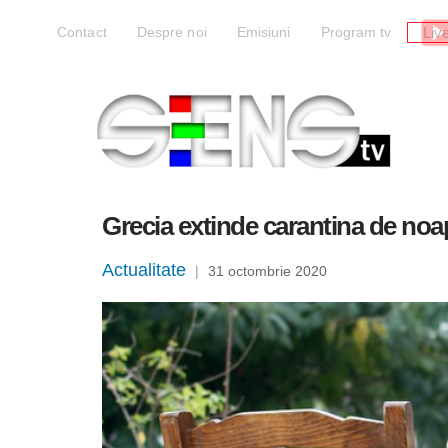
Liv
Contact
Despre noi
Emisiuni
Program tv
Grecia extinde carantina de noapt
Actualitate
|
31 octombrie 2020