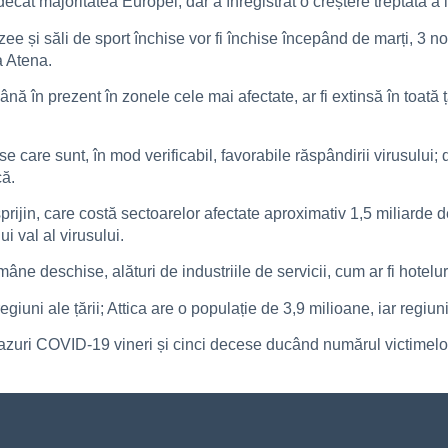
cât majoritatea Europei, dar a înregistrat o creștere treptată a in
ee și săli de sport închise vor fi închise începând de marți, 3 n
a Atena.
nă în prezent în zonele cele mai afectate, ar fi extinsă în toată 
e care sunt, în mod verificabil, favorabile răspândirii virusului;
că.
prijin, care costă sectoarelor afectate aproximativ 1,5 miliarde d
i val al virusului.
mâne deschise, alături de industriile de servicii, cum ar fi hotelu
giuni ale țării; Attica are o populație de 3,9 milioane, iar regiu
azuri COVID-19 vineri și cinci decese ducând numărul victimelor de