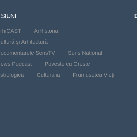
SIUNI
rhiCAST
ArHistoria
ultură și Arhitectură
ocumentarele SensTV
Sens Național
ews Podcast
Poveste cu Oreste
strologica
Culturalia
Frumusetea Vieții