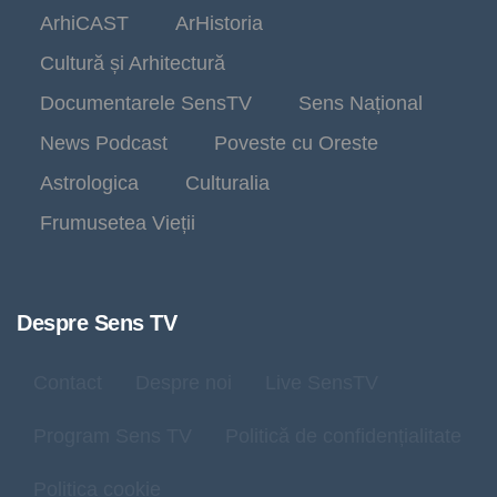
ArhiCAST
ArHistoria
Cultură și Arhitectură
Documentarele SensTV
Sens Național
News Podcast
Poveste cu Oreste
Astrologica
Culturalia
Frumusetea Vieții
Despre Sens TV
Contact
Despre noi
Live SensTV
Program Sens TV
Politică de confidențialitate
Politica cookie