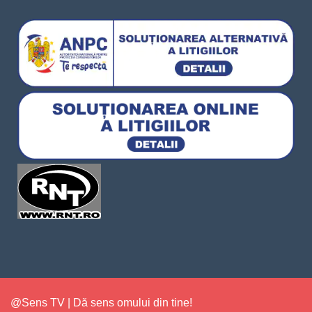
@Sens TV | Dă sens omului din tine!