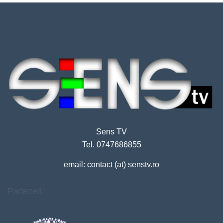
Sens TV
Tel. 0747686855
email: contact (at) senstv.ro
Parteneri: