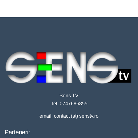
Sens TV
Tel. 0747686855
email: contact (at) senstv.ro
Parteneri: