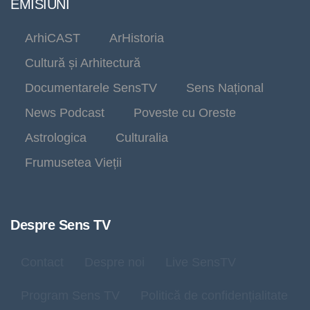
EMISIUNI
ArhiCAST
ArHistoria
Cultură și Arhitectură
Documentarele SensTV
Sens Național
News Podcast
Poveste cu Oreste
Astrologica
Culturalia
Frumusetea Vieții
Despre Sens TV
Contact
Despre noi
Live SensTV
Program Sens TV
Politică de confidențialitate