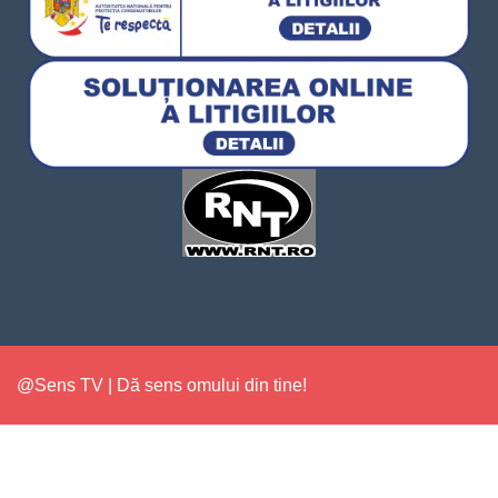
@Sens TV | Dă sens omului din tine!