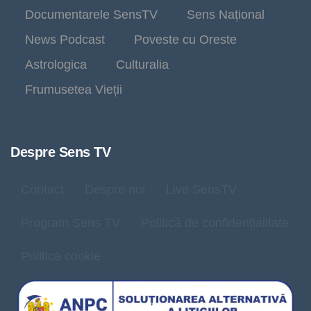
Documentarele SensTV
Sens Național
News Podcast
Poveste cu Oreste
Astrologica
Culturalia
Frumusetea Vieții
Despre Sens TV
Contact
Despre noi
Live SensTV
Program Sens TV
Politică de confidențialitate
Politica cookie