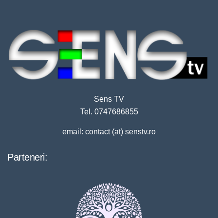
Sens TV
Tel. 0747686855
email: contact (at) senstv.ro
Parteneri: