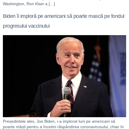
Washington, Ron Klain a […]
Biden îi imploră pe americani să poarte mască pe fondul
progresului vaccinului
Președintele ales, Joe Biden, i-a implorat luni pe americani să
poarte măști pentru a încetini răspândirea coronavirusului, chiar în