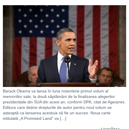
Barack Obama va lansa în luna noiembrie primul volum al
memoriilor sale, la două săptămâni de la finalizarea alegerilor
prezidențiale din SUA din acest an, conform DPA, citat de Agerpres.
Editura care deține drepturile de autor pentru noul volum se
așteaptă ca lansarea acestuia să fie un succes. Noua carte
intitulată „A Promised Land” va […]