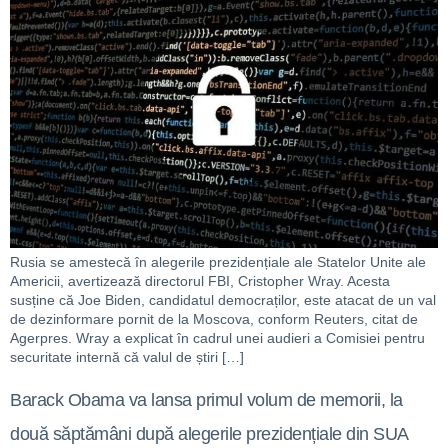
Rusia se amestecă în alegerile prezidențiale ale Statelor Unite ale
Americii, avertizează directorul FBI, Cristopher Wray. Acesta
susține că Joe Biden, candidatul democraților, este atacat de un val
de dezinformare pornit de la Moscova, conform Reuters, citat de
Agerpres. Wray a explicat în cadrul unei audieri a Comisiei pentru
securitate internă că valul de știri […]
Barack Obama va lansa primul volum de memorii, la
două săptămâni după alegerile prezidențiale din SUA