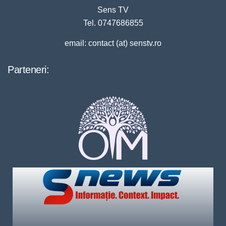
Sens TV
Tel. 0747686855
email: contact (at) senstv.ro
Parteneri: