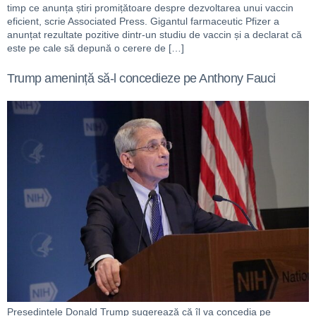
timp ce anunța știri promițătoare despre dezvoltarea unui vaccin
eficient, scrie Associated Press. Gigantul farmaceutic Pfizer a
anunțat rezultate pozitive dintr-un studiu de vaccin și a declarat că
este pe cale să depună o cerere de […]
Trump amenință să-l concedieze pe Anthony Fauci
Președintele Donald Trump sugerează că îl va concedia pe