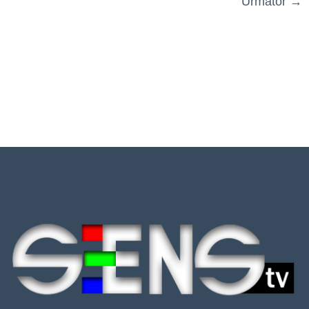
Următor
→