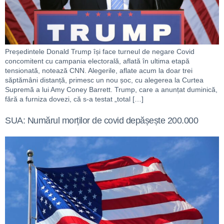
Președintele Donald Trump își face turneul de negare Covid
concomitent cu campania electorală, aflată în ultima etapă
tensionată, notează CNN. Alegerile, aflate acum la doar trei
săptămâni distanță, primesc un nou șoc, cu alegerea la Curtea
Supremă a lui Amy Coney Barrett. Trump, care a anunțat duminică,
fără a furniza dovezi, că s-a testat „total […]
SUA: Numărul morților de covid depășește 200.000