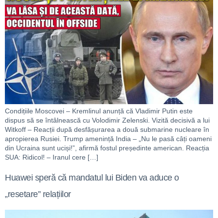
Condițiile Moscovei – Kremlinul anunță că Vladimir Putin este
dispus să se întâlnească cu Volodimir Zelenski. Vizită decisivă a lui
Witkoff – Reacții după desfășurarea a două submarine nucleare în
apropierea Rusiei. Trump amenință India – „Nu le pasă câți oameni
din Ucraina sunt uciși!”, afirmă fostul președinte american. Reacția
SUA: Ridicol! – Iranul cere […]
Huawei speră că mandatul lui Biden va aduce o
„resetare” relațiilor