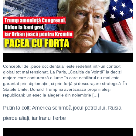
Conceptul de „pace occidentală” este redefinit într-un context
global tot mai tensionat. La Paris, „Coaliția de Voință” ia decizii
majore care conturează o lume în care echilibrul nu mai este
garantat prin diplomație, ci prin forță și descurajare strategică. În
Statele Unite, Donald Trump își avertizează propriii aleși
republicani: un eșec la alegerile din noiembrie […]
Putin la colț: America schimbă jocul petrolului, Rusia
pierde aliați, iar Iranul fierbe