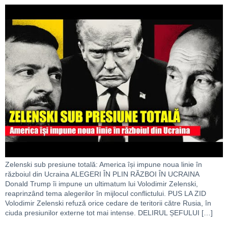
Zelenski sub presiune totală: America își impune noua linie în
războiul din Ucraina ALEGERI ÎN PLIN RĂZBOI ÎN UCRAINA
Donald Trump îi impune un ultimatum lui Volodimir Zelenski,
reaprinzând tema alegerilor în mijlocul conflictului. PUS LA ZID
Volodimir Zelenski refuză orice cedare de teritorii către Rusia, în
ciuda presiunilor externe tot mai intense. DELIRUL ȘEFULUI […]