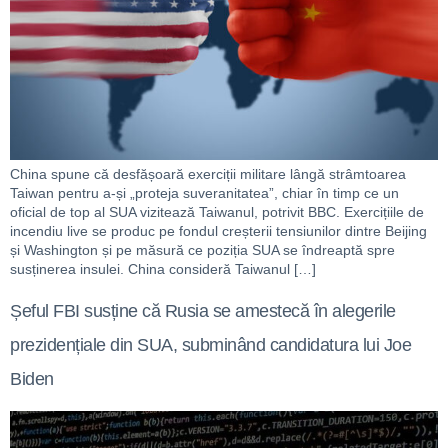
China spune că desfășoară exerciții militare lângă strâmtoarea
Taiwan pentru a-și „proteja suveranitatea”, chiar în timp ce un
oficial de top al SUA vizitează Taiwanul, potrivit BBC. Exercițiile de
incendiu live se produc pe fondul creșterii tensiunilor dintre Beijing
și Washington și pe măsură ce poziția SUA se îndreaptă spre
susținerea insulei. China consideră Taiwanul […]
Șeful FBI susține că Rusia se amestecă în alegerile
prezidențiale din SUA, subminând candidatura lui Joe
Biden