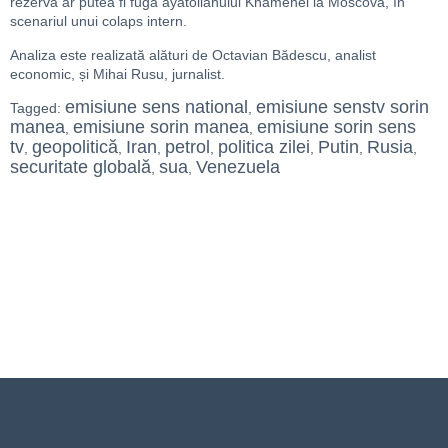
rezervă ar putea fi fuga ayatollahului Khamenei la Moscova, în
scenariul unui colaps intern.
Analiza este realizată alături de Octavian Bădescu, analist
economic, și Mihai Rusu, jurnalist.
emisiune sens national
emisiune senstv sorin
Tagged:
,
manea
emisiune sorin manea
emisiune sorin sens
,
,
tv
geopolitică
Iran
petrol
politica zilei
Putin
Rusia
,
,
,
,
,
,
,
securitate globală
sua
Venezuela
,
,