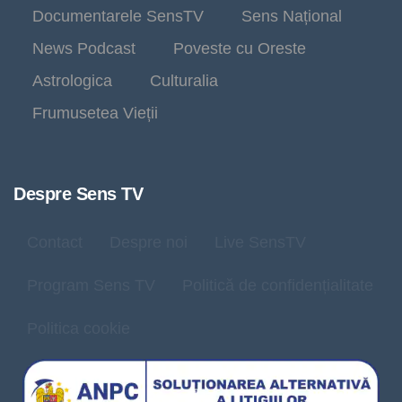
Documentarele SensTV
Sens Național
News Podcast
Poveste cu Oreste
Astrologica
Culturalia
Frumusetea Vieții
Despre Sens TV
Contact
Despre noi
Live SensTV
Program Sens TV
Politică de confidențialitate
Politica cookie