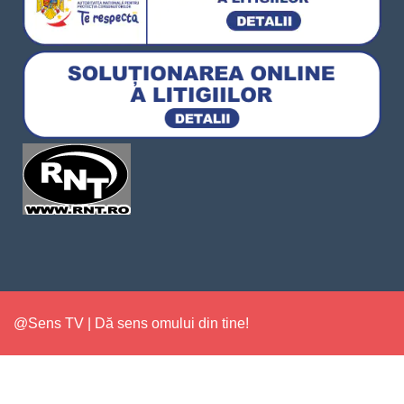
@Sens TV | Dă sens omului din tine!