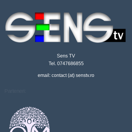
Sens TV
Tel. 0747686855
email: contact (at) senstv.ro
Parteneri: