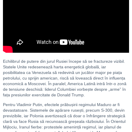
Echilibrul de putere din jurul Rusiei începe să se fractureze vizibil.
Statele Unite redesenează harta energetică globală, iar
posibilitatea ca Venezuela să redevină un jucător major pe piața
petrolului, cu sprijin american, riscă să lovească direct în influența
economică a Moscovei. În paralel, America Latină intră într-o zonă
de tensiune deschisă: liderul Columbiei vorbește despre „arme” în
fața presiunilor exercitate de Donald Trump.
Pentru Vladimir Putin, efectele prăbușirii regimului Maduro ar fi
devastatoare. Sistemele de apărare rusești, precum S-300, devin
previzibile, iar Polonia avertizează că doar o înfrângere strategică
clară va face Rusia să recunoască greșeala războiului. În Orientul
Mijlociu, Iranul fierbe: protestele amenință regimul, iar planul de