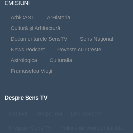
EMISIUNI
ArhiCAST
ArHistoria
Cultură și Arhitectură
Documentarele SensTV
Sens Național
News Podcast
Poveste cu Oreste
Astrologica
Culturalia
Frumusetea Vieții
Despre Sens TV
Contact
Despre noi
Live SensTV
Program Sens TV
Politică de confidențialitate