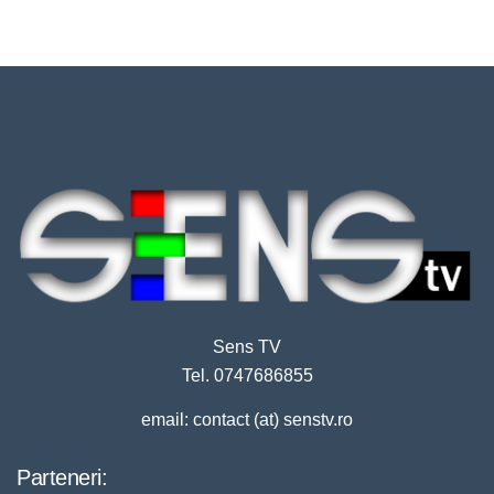
Sens TV
Tel. 0747686855
email: contact (at) senstv.ro
Parteneri: