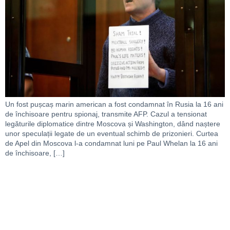
Un fost pușcaș marin american a fost condamnat în Rusia la 16 ani
de închisoare pentru spionaj, transmite AFP. Cazul a tensionat
legăturile diplomatice dintre Moscova și Washington, dând naștere
unor speculații legate de un eventual schimb de prizonieri. Curtea
de Apel din Moscova l-a condamnat luni pe Paul Whelan la 16 ani
de închisoare, […]