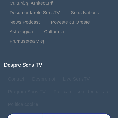
Cultură și Arhitectură
Documentarele SensTV
Sens Național
News Podcast
Poveste cu Oreste
Astrologica
Culturalia
Frumusetea Vieții
Despre Sens TV
Contact
Despre noi
Live SensTV
Program Sens TV
Politică de confidențialitate
Politica cookie