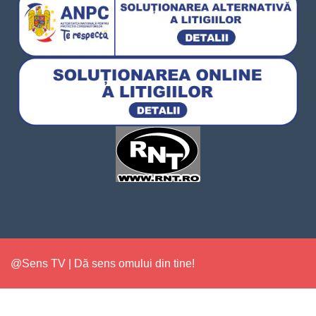
@Sens TV | Dă sens omului din tine!