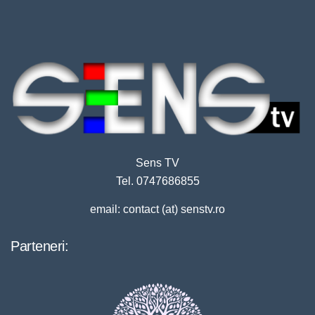
Sens TV
Tel. 0747686855
email: contact (at) senstv.ro
Parteneri: