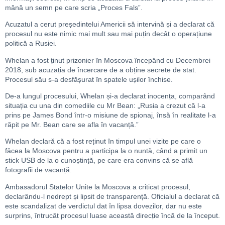
mână un semn pe care scria „Proces Fals”.
Acuzatul a cerut președintelui Americii să intervină și a declarat că
procesul nu este nimic mai mult sau mai puțin decât o operațiune
politică a Rusiei.
Whelan a fost ținut prizonier în Moscova începând cu Decembrei
2018, sub acuzația de încercare de a obține secrete de stat.
Procesul său s-a desfășurat în spatele ușilor închise.
De-a lungul procesului, Whelan și-a declarat inocența, comparând
situația cu una din comediile cu Mr Bean: „Rusia a crezut că l-a
prins pe James Bond într-o misiune de spionaj, însă în realitate l-a
răpit pe Mr. Bean care se afla în vacanță.”
Whelan declară că a fost reținut în timpul unei vizite pe care o
făcea la Moscova pentru a participa la o nuntă, când a primit un
stick USB de la o cunoștință, pe care era convins că se află
fotografii de vacanță.
Ambasadorul Statelor Unite la Moscova a criticat procesul,
declarându-l nedrept și lipsit de transparență. Oficialul a declarat că
este scandalizat de verdictul dat în lipsa dovezilor, dar nu este
surprins, întrucât procesul luase această direcție încă de la început.