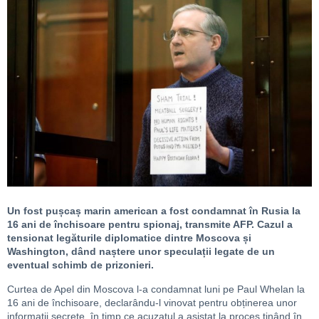
Un fost pușcaș marin american a fost condamnat în Rusia la
16 ani de închisoare pentru spionaj, transmite AFP. Cazul a
tensionat legăturile diplomatice dintre Moscova și
Washington, dând naștere unor speculații legate de un
eventual schimb de prizonieri.
Curtea de Apel din Moscova l-a condamnat luni pe Paul Whelan la
16 ani de închisoare, declarându-l vinovat pentru obținerea unor
informații secrete, în timp ce acuzatul a asistat la proces ținând în