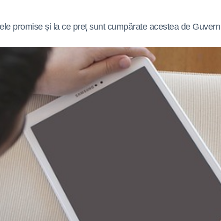
etele promise și la ce preț sunt cumpărate acestea de Guvern