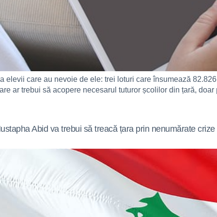
la elevii care au nevoie de ele: trei loturi care însumează 82.826 d
ar trebui să acopere necesarul tuturor școlilor din țară, doar pen
ustapha Abid va trebui să treacă țara prin nenumărate crize