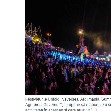
Festivalurile Untold, Neversea, ARTmania, Summme
Agerpres. Guvernul își propune să elaboreze o sch
activitatea în acest an și care au avut […]