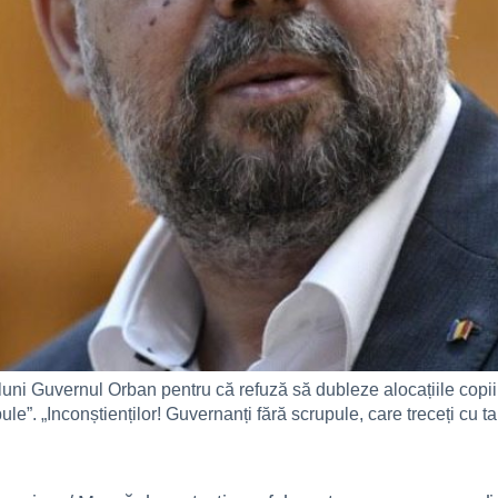
 luni Guvernul Orban pentru că refuză să dubleze alocațiile copii
le”. „Inconștienților! Guvernanți fără scrupule, care treceți cu t