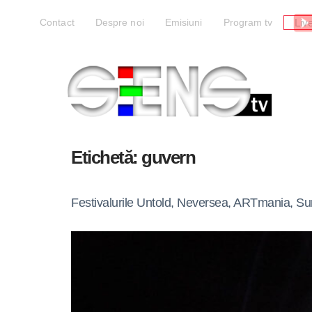
Liv
Contact
Despre noi
Emisiuni
Program tv
Etichetă:
guvern
Festivalurile Untold, Neversea, ARTmania, Sum