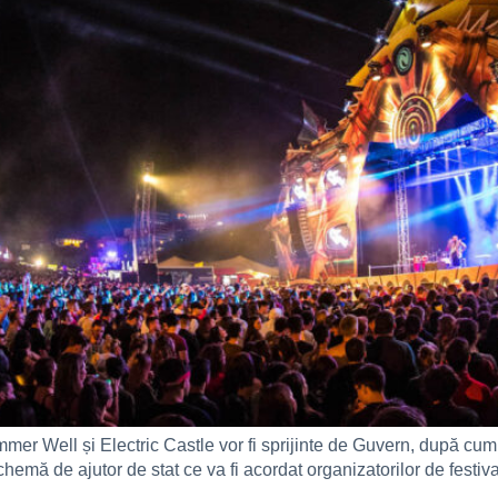
r Well și Electric Castle vor fi sprijinte de Guvern, după cum
emă de ajutor de stat ce va fi acordat organizatorilor de festiva