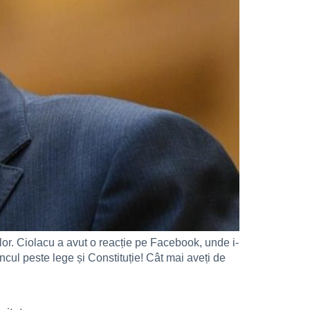
lor. Ciolacu a avut o reacție pe Facebook, unde i-
ancul peste lege și Constituție! Cât mai aveți de