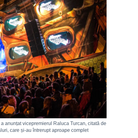
 a anunțat vicepremierul Raluca Turcan, citată de
luri, care și-au întrerupt aproape complet