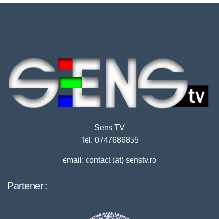
Sens TV
Tel. 0747686855
email: contact (at) senstv.ro
Parteneri: