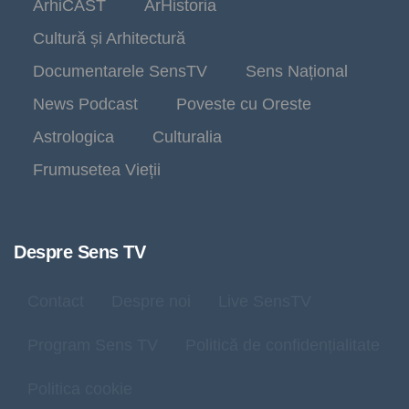
ArhiCAST
ArHistoria
Cultură și Arhitectură
Documentarele SensTV
Sens Național
News Podcast
Poveste cu Oreste
Astrologica
Culturalia
Frumusetea Vieții
Despre Sens TV
Contact
Despre noi
Live SensTV
Program Sens TV
Politică de confidențialitate
Politica cookie