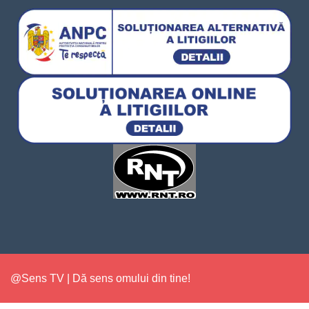
@Sens TV | Dă sens omului din tine!