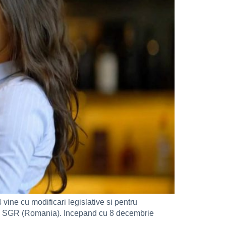
ine cu modificari legislative si pentru
eturo SGR (Romania). Incepand cu 8 decembrie