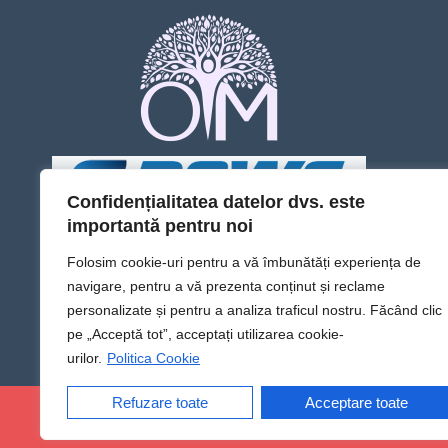
Confidențialitatea datelor dvs. este
importantă pentru noi
Folosim cookie-uri pentru a vă îmbunătăți experiența de
navigare, pentru a vă prezenta conținut și reclame
personalizate și pentru a analiza traficul nostru. Făcând clic
pe „Acceptă tot”, acceptați utilizarea cookie-
urilor.
Politica Cookie
Refuzare toate
Acceptare toate
@Sens TV | Dă sens omului din tine!