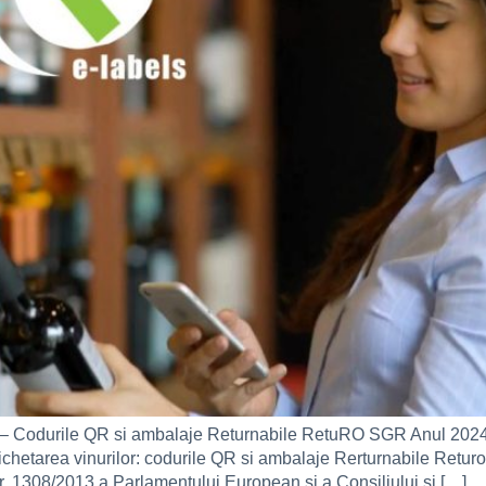
lor – Codurile QR si ambalaje Returnabile RetuRO SGR Anul 2024 v
d etichetarea vinurilor: codurile QR si ambalaje Rerturnabile R
. 1308/2013 a Parlamentului European și a Consiliului și […]