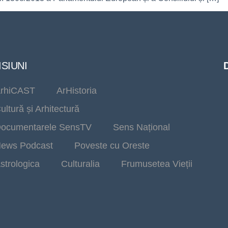
SIUNI
rhiCAST
ArHistoria
ultură și Arhitectură
ocumentarele SensTV
Sens Național
ews Podcast
Poveste cu Oreste
strologica
Culturalia
Frumusetea Vieții