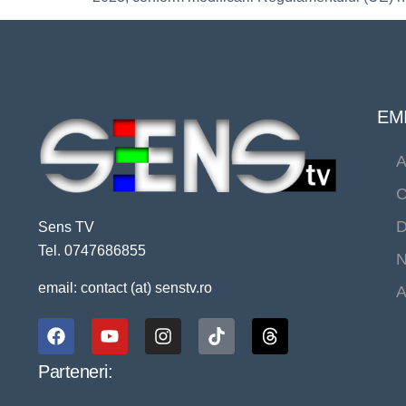
EMI
A
C
D
Sens TV
Tel. 0747686855
N
email: contact (at) senstv.ro
A
Parteneri: