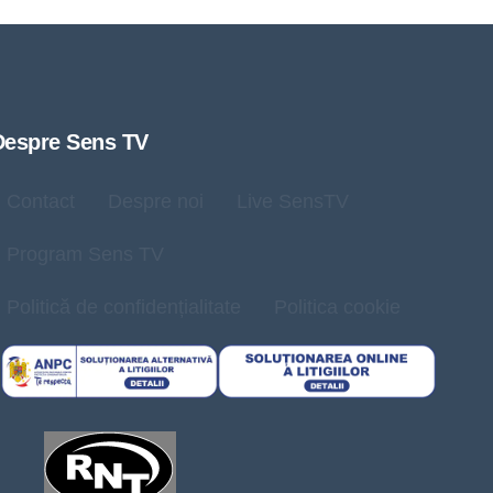
Despre Sens TV
Contact
Despre noi
Live SensTV
Program Sens TV
Politică de confidențialitate
Politica cookie