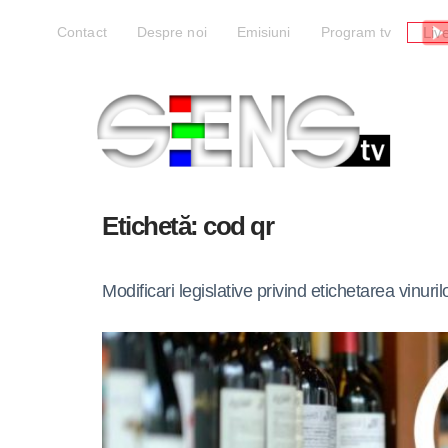
Liv
Contact
Despre noi
Emisiuni
Program tv
Etichetă:
cod qr
Modificari legislative privind etichetarea vinuril