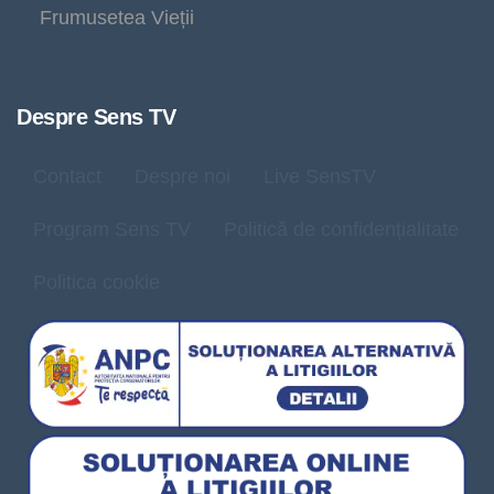
Frumusetea Vieții
Despre Sens TV
Contact
Despre noi
Live SensTV
Program Sens TV
Politică de confidențialitate
Politica cookie