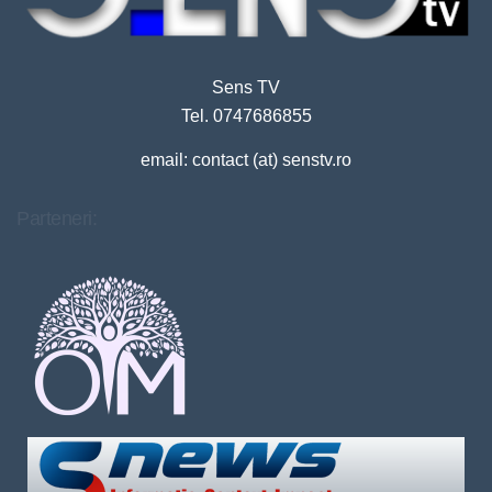
Sens TV
Tel. 0747686855
email: contact (at) senstv.ro
Parteneri: