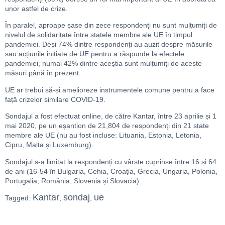
unor astfel de crize.
În paralel, aproape șase din zece respondenți nu sunt mulțumiți de
nivelul de solidaritate între statele membre ale UE în timpul
pandemiei. Deși 74% dintre respondenți au auzit despre măsurile
sau acțiunile inițiate de UE pentru a răspunde la efectele
pandemiei, numai 42% dintre aceștia sunt mulțumiți de aceste
măsuri până în prezent.
UE ar trebui să-și amelioreze instrumentele comune pentru a face
față crizelor similare COVID-19.
Sondajul a fost efectuat online, de către Kantar, între 23 aprilie și 1
mai 2020, pe un eșantion de 21,804 de respondenți din 21 state
membre ale UE (nu au fost incluse: Lituania, Estonia, Letonia,
Cipru, Malta și Luxemburg).
Sondajul s-a limitat la respondenți cu vârste cuprinse între 16 și 64
de ani (16-54 în Bulgaria, Cehia, Croația, Grecia, Ungaria, Polonia,
Portugalia, România, Slovenia și Slovacia).
Kantar
sondaj
ue
Tagged:
,
,