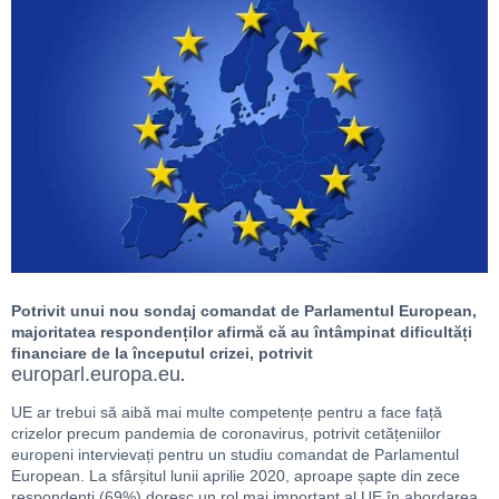
Potrivit unui nou sondaj comandat de Parlamentul European,
majoritatea respondenților afirmă că au întâmpinat dificultăți
financiare de la începutul crizei, potrivit
europarl.europa.eu
.
UE ar trebui să aibă mai multe competențe pentru a face față
crizelor precum pandemia de coronavirus, potrivit cetățeniilor
europeni intervievați pentru un studiu comandat de Parlamentul
European. La sfârșitul lunii aprilie 2020, aproape șapte din zece
respondenți (69%) doresc un rol mai important al UE în abordarea