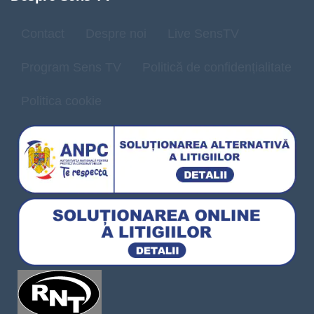
Contact
Despre noi
Live SensTV
Program Sens TV
Politică de confidențialitate
Politica cookie