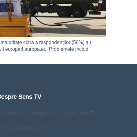
 majoritate clară a respondenților (58%) au
rivit europarl.europa.eu. Problemele includ
Despre Sens TV
Contact
Despre noi
Live SensTV
Program Sens TV