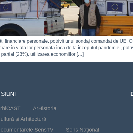
tăți financiare personale, potrivit unui sondaj comandat de UE. O
anciare în viața lor personală încă de la începutul pandemiei, pot
parțial (23%), utilizarea economiilor […]
SIUNI
rhiCAST
ArHistoria
ultură și Arhitectură
ocumentarele SensTV
Sens Național