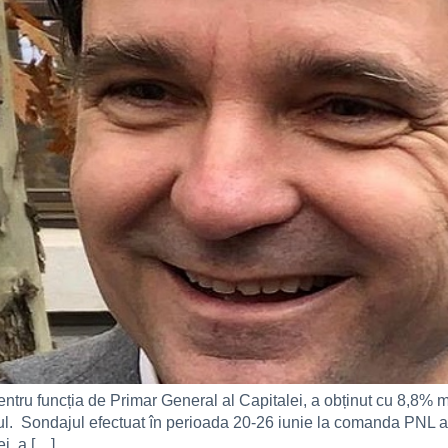
tru funcția de Primar General al Capitalei, a obținut cu 8,8% mai
ul. Sondajul efectuat în perioada 20-26 iunie la comanda PNL a
i, a […]