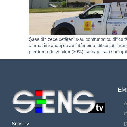
Șase din zece cetățeni s-au confruntat cu dificul
afirmat în sondaj că au întâmpinat dificultăți fin
pierderea de venituri (30%), șomajul sau șomajul 
EMI
A
C
D
Sens TV