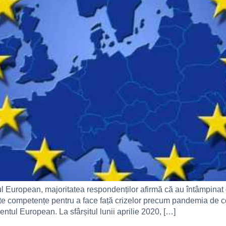
uropean, majoritatea respondenților afirmă că au întâmpinat dific
e competențe pentru a face față crizelor precum pandemia de cor
ntul European. La sfârșitul lunii aprilie 2020, […]