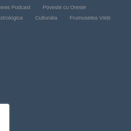
ews Podcast
Poveste cu Oreste
strologica
Culturalia
Frumusetea Vieții