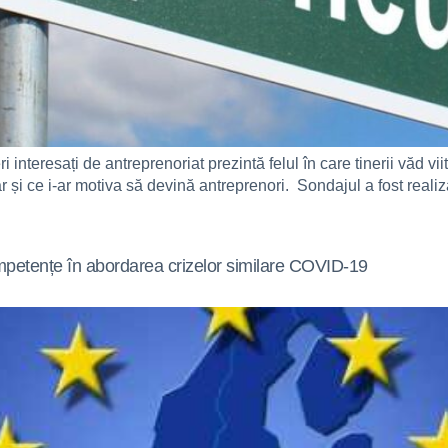
 interesați de antreprenoriat prezintă felul în care tinerii văd v
r și ce i-ar motiva să devină antreprenori. Sondajul a fost reali
petențe în abordarea crizelor similare COVID-19