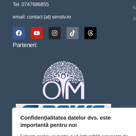
Tel. 0747686855
N
email: contact (at) senstv.ro
A
Parteneri:
Confidențialitatea datelor dvs. este
importantă pentru noi