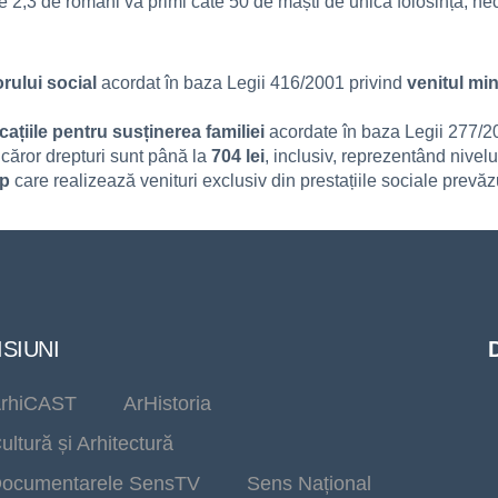
e 2,3 de români va primi câte 50 de măști de unică folosință, ne
orului social
acordat în baza Legii 416/2001 privind
venitul mi
cațiile pentru susținerea familiei
acordate în baza Legii 277/2
 căror drepturi sunt până la
704 lei
, inclusiv, reprezentând nivel
ap
care realizează venituri exclusiv din prestațiile sociale prevă
SIUNI
rhiCAST
ArHistoria
ultură și Arhitectură
ocumentarele SensTV
Sens Național