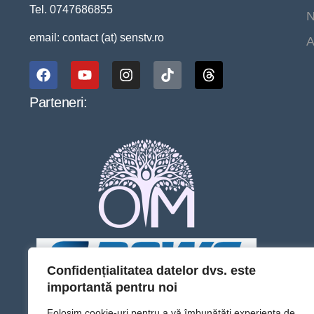
Tel. 0747686855
N
email: contact (at) senstv.ro
A
Parteneri:
Confidențialitatea datelor dvs. este
importantă pentru noi
Folosim cookie-uri pentru a vă îmbunătăți experiența de