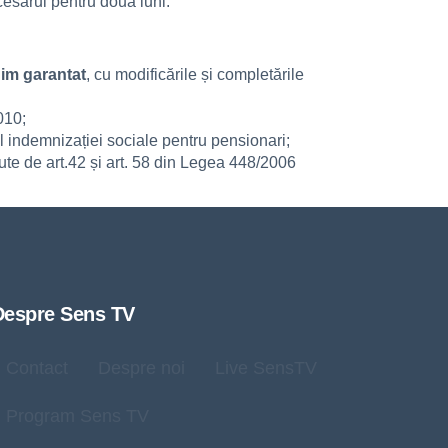
cesarul pentru două luni.
nim garantat
, cu modificările și completările
010;
ul indemnizației sociale pentru pensionari;
zute de art.42 și art. 58 din Legea 448/2006
Despre Sens TV
Contact
Despre noi
Live SensTV
Program Sens TV