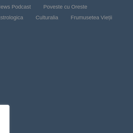
ews Podcast
Poveste cu Oreste
strologica
Culturalia
Frumusetea Vieții