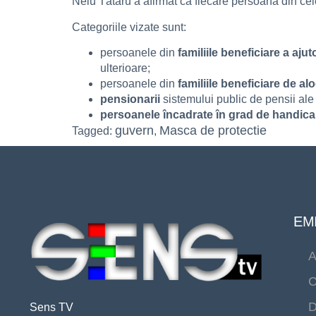
Nelu Tătaru a afirmat că fiecare persoană din cel
Categoriile vizate sunt:
persoanele din
familiile beneficiare a ajut
ulterioare;
persoanele din
familiile beneficiare de alo
pensionarii
sistemului public de pensii ale
persoanele încadrate în grad de handic
guvern
Masca de protectie
Tagged:
,
EMI
A
C
D
Sens TV