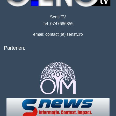
Sens TV
Tel. 0747686855
email: contact (at) senstv.ro
Parteneri: