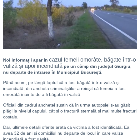
cazul femeii omorâte, băgate într-o
Noi informații apar în
valiză și apoi incendiată
pe un câmp din județul Giurgiu,
nu departe de intrarea în Municipiul București.
Până acum, pe lângă faptul că a fost băgată într-o valiză și
incendiată, din ancheta criminaliștilor a reieșit că femeia a fost
omorâtă înainte de a fi băgată în valiză.
Oficiali din cadrul anchetei susțin că în urma autopsiei s-au găsit
plăgi la nivelul capului, cât și o fractură sternală și mai multe fracturi
costale.
Dar, ultimele detalii oferite arată că victima a fost identificată. Ea
avea 32 de ani și domiciliul nu departe de locul în care valiza
incendiată a fost găsită.