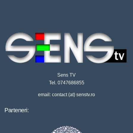
Sens TV
Tel. 0747686855
email: contact (at) senstv.ro
Parteneri: