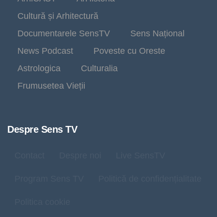
Cultură și Arhitectură
Documentarele SensTV
Sens Național
News Podcast
Poveste cu Oreste
Astrologica
Culturalia
Frumusetea Vieții
Despre Sens TV
Contact
Despre noi
Live SensTV
Program Sens TV
Politică de confidențialitate
Politica cookie