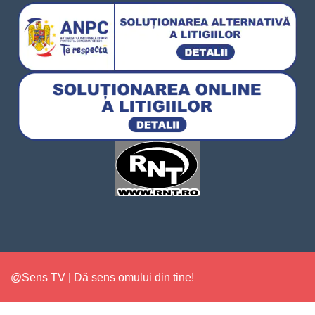
@Sens TV | Dă sens omului din tine!