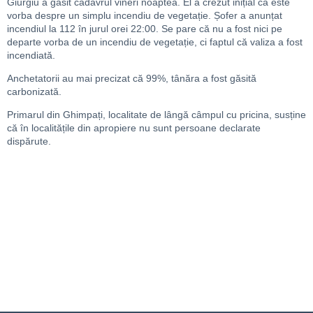
Giurgiu a găsit cadavrul vineri noaptea. El a crezut inițial că este
vorba despre un simplu incendiu de vegetație. Șofer a anunțat
incendiul la 112 în jurul orei 22:00. Se pare că nu a fost nici pe
departe vorba de un incendiu de vegetație, ci faptul că valiza a fost
incendiată.
Anchetatorii au mai precizat că 99%, tânăra a fost găsită
carbonizată.
Primarul din Ghimpați, localitate de lângă câmpul cu pricina, susține
că în localitățile din apropiere nu sunt persoane declarate
dispărute.