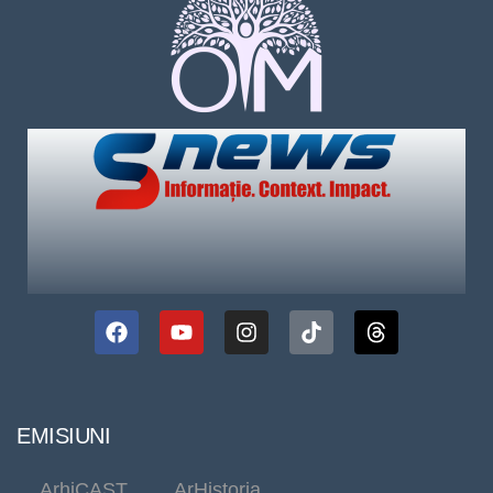
EMISIUNI
ArhiCAST
ArHistoria