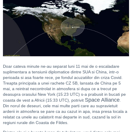
Doar cateva minute ne-au separat luni 11 mai de o escaladare
suplimentara a tensiunii diplomatice dintre SUA si China, intr-o
perioada si asa foarte rece, pe fondul acuzatiilor din criza Covid.
Treapta principala a unei rachete CZ 5B, lansata de China pe 5
mai, a reintrat necontrolat in atmosfera si dupa ce a trecut pe
deasupra orasului New York (15:23 UTC) s-a prabusit in bucati pe
Space Alliance
coasta de vest a Africii (15:33 UTC), potrivit
.
Din norul de deseuri, cele mai multe parti care au supravietuit
arderii in atmosfera se pare ca au cazut in apa, insa presa locala a
relatat ca unele au calatorit mai departe in sud, cazand la sol in
regiuni rurale din Coasta de Fildes.