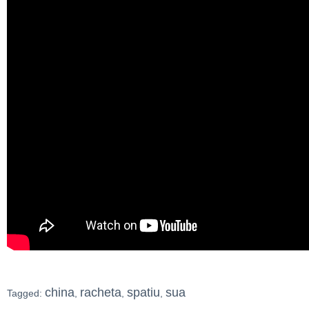
china
racheta
spatiu
sua
Tagged:
,
,
,