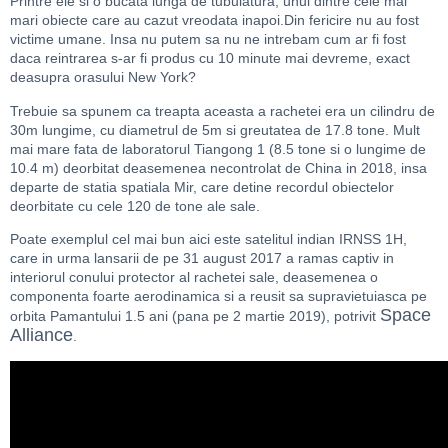
Printre ele si o bucata lunga de tubulatura, unul dintre cele mai
mari obiecte care au cazut vreodata inapoi.Din fericire nu au fost
victime umane. Insa nu putem sa nu ne intrebam cum ar fi fost
daca reintrarea s-ar fi produs cu 10 minute mai devreme, exact
deasupra orasului New York?
Trebuie sa spunem ca treapta aceasta a rachetei era un cilindru de
30m lungime, cu diametrul de 5m si greutatea de 17.8 tone. Mult
mai mare fata de laboratorul Tiangong 1 (8.5 tone si o lungime de
10.4 m) deorbitat deasemenea necontrolat de China in 2018, insa
departe de statia spatiala Mir, care detine recordul obiectelor
deorbitate cu cele 120 de tone ale sale.
Poate exemplul cel mai bun aici este satelitul indian IRNSS 1H,
care in urma lansarii de pe 31 august 2017 a ramas captiv in
interiorul conului protector al rachetei sale, deasemenea o
componenta foarte aerodinamica si a reusit sa supravietuiasca pe
Space
orbita Pamantului 1.5 ani (pana pe 2 martie 2019), potrivit
Alliance
.