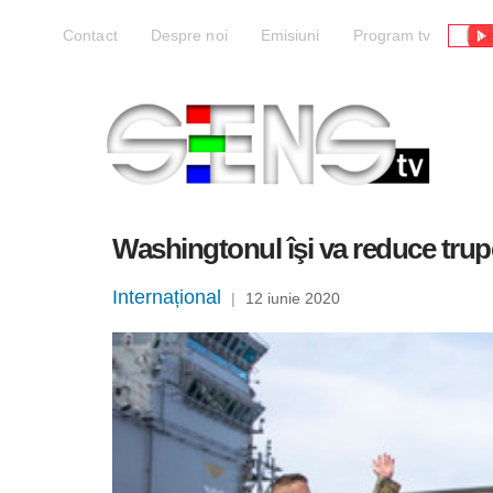
Liv
Contact
Despre noi
Emisiuni
Program tv
Washingtonul îşi va reduce trupe
Internațional
|
12 iunie 2020