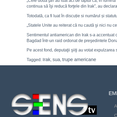
„Cele două ţări au luat act de faptul că, în lumina
continua să îşi reducă forţele din Irak”, au declara
Totodată, ca fi luat în discuție si numărul și sta
„Statele Unite au reiterat că nu caută şi nici nu
Sentimentul antiamerican din Irak s-a accentuat o
Bagdad într-un raid ordonat de preşedintele Don
Pe acest fond, deputaţii şiiţi au votat expulzarea so
Irak
sua
trupe americane
Tagged:
,
,
EMI
A
C