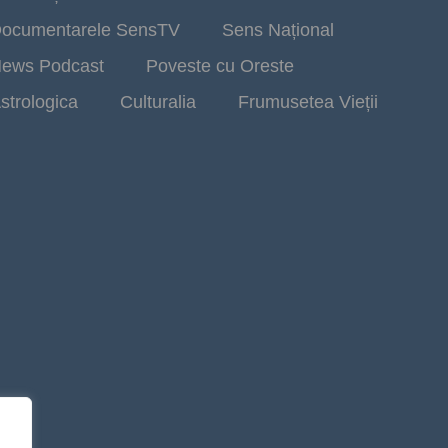
ocumentarele SensTV
Sens Național
ews Podcast
Poveste cu Oreste
strologica
Culturalia
Frumusetea Vieții