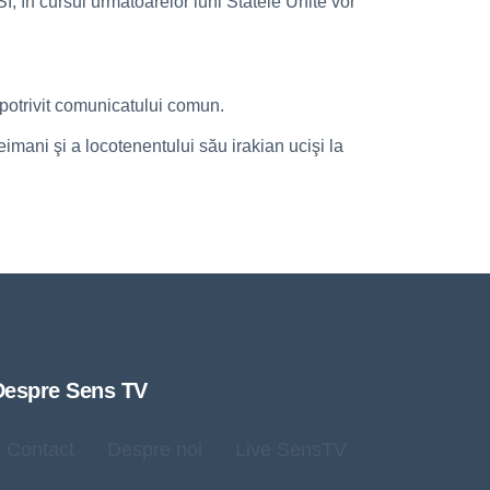
I, în cursul următoarelor luni Statele Unite vor
 potrivit comunicatului comun.
mani şi a locotenentului său irakian ucişi la
Despre Sens TV
Contact
Despre noi
Live SensTV