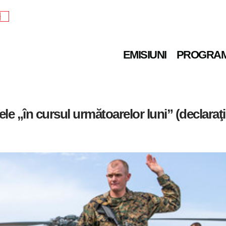
e
EMISIUNI
PROGRA
le „în cursul următoarelor luni” (declara