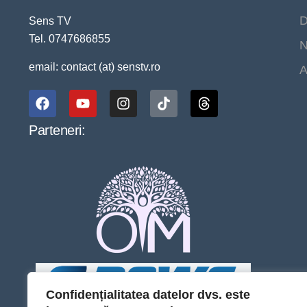
D
Sens TV
Tel. 0747686855
N
email: contact (at) senstv.ro
A
Parteneri:
Confidențialitatea datelor dvs. este