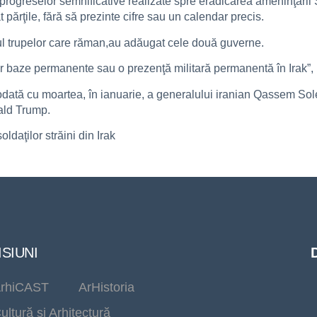
 progreselor semnificative realizate spre eradicarea ameninţării S
t părţile, fără să prezinte cifre sau un calendar precis.
tutul trupelor care răman,au adăugat cele două guverne.
 cer baze permanente sau o prezenţă militară permanentă în Irak”,
dată cu moartea, în ianuarie, a generalului iranian Qassem Solei
ald Trump.
ldaţilor străini din Irak
SIUNI
rhiCAST
ArHistoria
ultură și Arhitectură