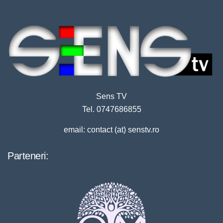
Sens TV
Tel. 0747686855
email: contact (at) senstv.ro
Parteneri: