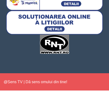
@Sens TV | Dă sens omului din tine!