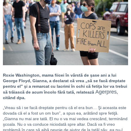
Roxie Washington, mama fiicei în vârstă de şase ani a lui
George Floyd, Gianna, a declarat că vrea „să se facă dreptate
pentru el” şi a remarcat cu lacrimi în ochi că fetiţa lor va trebui
Agerpres
să trăiască de acum încolo fără tată, relatează
,
citănd dpa.
„Vreau să i se facă dreptate pentru că el era bun… Şi aceasta este
dovada că el a fost un om bun”, a spus ea, arătând spre fetiţă.
„Gianna nu mai are tată. El nu o va mai vedea crescând, terminând
şcoala. Nu o va conduce niciodată spre altar. Dacă va fi vreo
problemă în care să aibă nevoie de ajutor de la tatăl său, ea nu-l