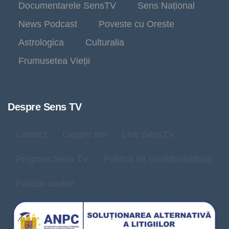
Documentarele SensTV
Sens Național
News Podcast
Poveste cu Oreste
Astrologica
Culturalia
Frumusetea Vieții
Despre Sens TV
Contact
Despre noi
Live SensTV
Program Sens TV
Politică de confidențialitate
Politica cookie