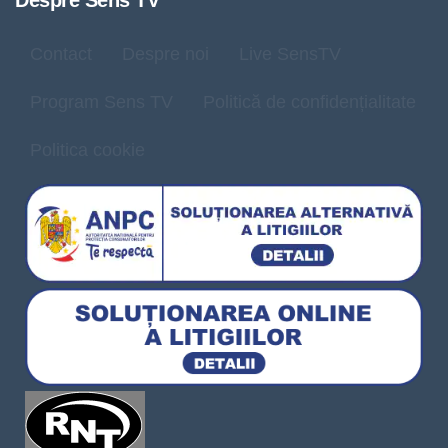
Despre Sens TV
Contact
Despre noi
Live SensTV
Program Sens TV
Politică de confidențialitate
Politica cookie