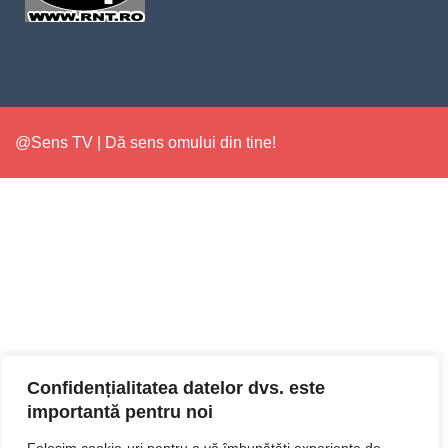
@Sens TV | Dă sens omului din tine!
Confidențialitatea datelor dvs. este
importantă pentru noi