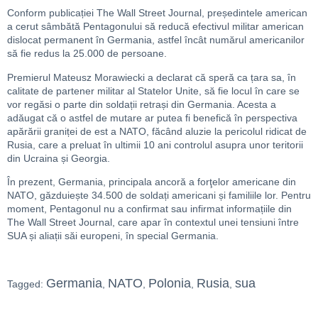
Conform publicației The Wall Street Journal, președintele american
a cerut sâmbătă Pentagonului să reducă efectivul militar american
dislocat permanent în Germania, astfel încât numărul americanilor
să fie redus la 25.000 de persoane.
Premierul Mateusz Morawiecki a declarat că speră ca țara sa, în
calitate de partener militar al Statelor Unite, să fie locul în care se
vor regăsi o parte din soldații retrași din Germania. Acesta a
adăugat că o astfel de mutare ar putea fi benefică în perspectiva
apărării graniței de est a NATO, făcând aluzie la pericolul ridicat de
Rusia, care a preluat în ultimii 10 ani controlul asupra unor teritorii
din Ucraina și Georgia.
În prezent, Germania, principala ancoră a forţelor americane din
NATO, găzduiește 34.500 de soldați americani și familiile lor. Pentru
moment, Pentagonul nu a confirmat sau infirmat informațiile din
The Wall Street Journal, care apar în contextul unei tensiuni între
SUA și aliații săi europeni, în special Germania.
Germania
NATO
Polonia
Rusia
sua
Tagged:
,
,
,
,