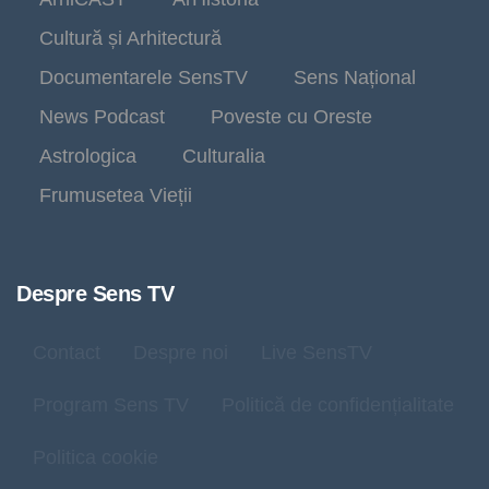
Cultură și Arhitectură
Documentarele SensTV
Sens Național
News Podcast
Poveste cu Oreste
Astrologica
Culturalia
Frumusetea Vieții
Despre Sens TV
Contact
Despre noi
Live SensTV
Program Sens TV
Politică de confidențialitate
Politica cookie