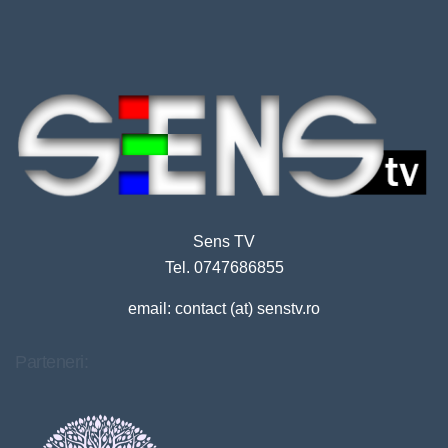
Sens TV
Tel. 0747686855
email: contact (at) senstv.ro
Parteneri: