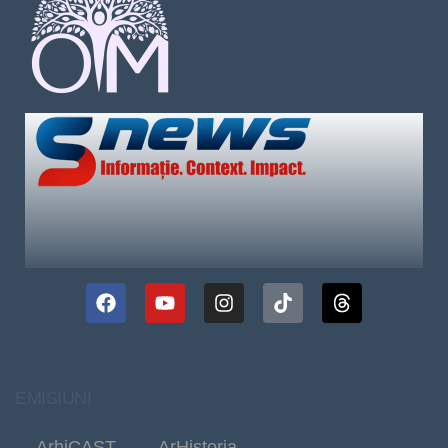
EMISIUNI
ArhiCAST
ArHistoria