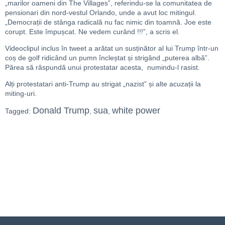
„marilor oameni din The Villages”, referindu-se la comunitatea de
pensionari din nord-vestul Orlando, unde a avut loc mitingul.
„Democrații de stânga radicală nu fac nimic din toamnă. Joe este
corupt. Este împușcat. Ne vedem curând !!!”, a scris el.
Videoclipul inclus în tweet a arătat un susținător al lui Trump într-un
coș de golf ridicând un pumn încleștat și strigând „puterea albă”.
Părea să răspundă unui protestatar acesta, numindu-l rasist.
Alți protestatari anti-Trump au strigat „nazist” și alte acuzații la
miting-uri.
Donald Trump
sua
white power
Tagged:
,
,