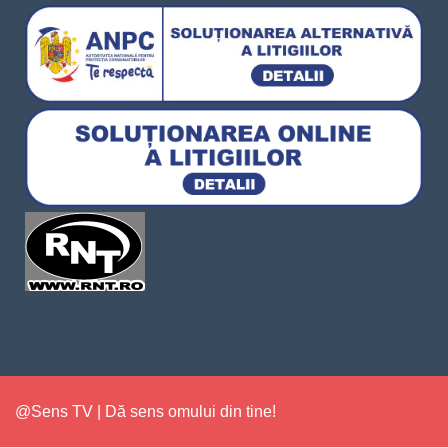
@Sens TV | Dă sens omului din tine!