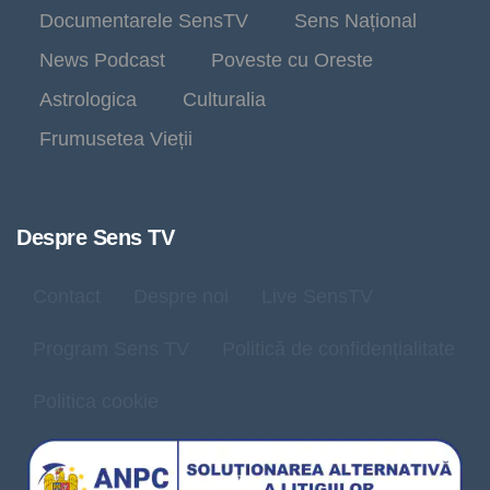
Documentarele SensTV
Sens Național
News Podcast
Poveste cu Oreste
Astrologica
Culturalia
Frumusetea Vieții
Despre Sens TV
Contact
Despre noi
Live SensTV
Program Sens TV
Politică de confidențialitate
Politica cookie