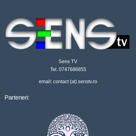
Sens TV
Tel. 0747686855
email: contact (at) senstv.ro
Parteneri: