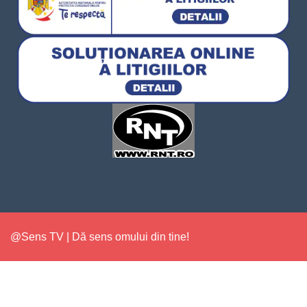
@Sens TV | Dă sens omului din tine!