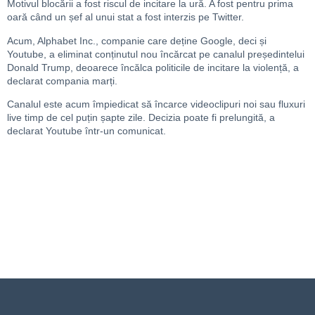
Motivul blocării a fost riscul de incitare la ură. A fost pentru prima
oară când un șef al unui stat a fost interzis pe Twitter.
Acum, Alphabet Inc., companie care deține Google, deci și
Youtube, a eliminat conținutul nou încărcat pe canalul președintelui
Donald Trump, deoarece încălca politicile de incitare la violență, a
declarat compania marți.
Canalul este acum împiedicat să încarce videoclipuri noi sau fluxuri
live timp de cel puțin șapte zile. Decizia poate fi prelungită, a
declarat Youtube într-un comunicat.