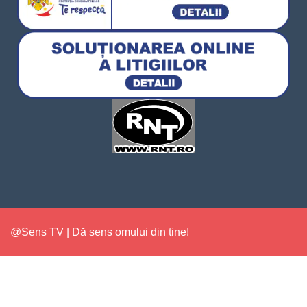
@Sens TV | Dă sens omului din tine!