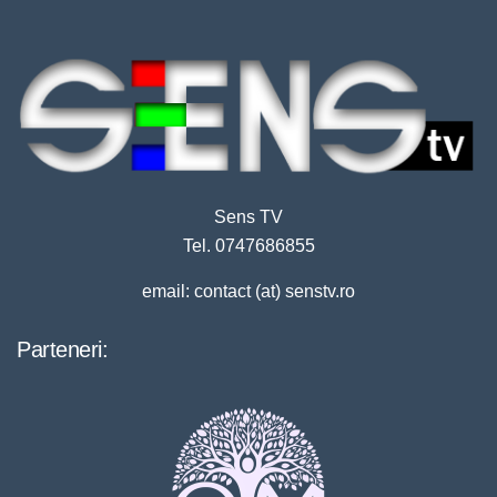
Sens TV
Tel. 0747686855
email: contact (at) senstv.ro
Parteneri: