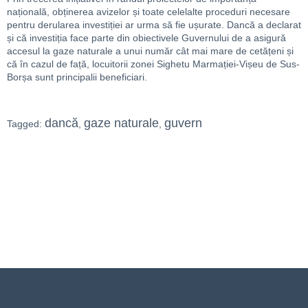
națională, obținerea avizelor și toate celelalte proceduri necesare
pentru derularea investiției ar urma să fie ușurate. Dancă a declarat
și că investiția face parte din obiectivele Guvernului de a asigură
accesul la gaze naturale a unui număr cât mai mare de cetățeni și
că în cazul de față, locuitorii zonei Sighetu Marmației-Vișeu de Sus-
Borșa sunt principalii beneficiari.
dancă
gaze naturale
guvern
Tagged:
,
,