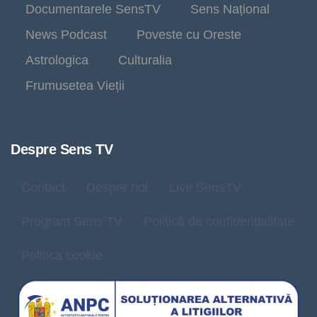
Documentarele SensTV
Sens Național
News Podcast
Poveste cu Oreste
Astrologica
Culturalia
Frumusetea Vieții
Despre Sens TV
Contact
Despre noi
Live SensTV
Program Sens TV
Politică de confidențialitate
Politica cookie