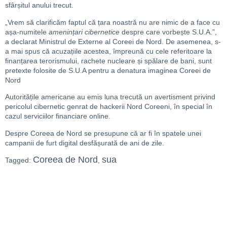
sfârșitul anului trecut.
„Vrem să clarificăm faptul că țara noastră nu are nimic de a face cu
așa-numitele
amenințari cibernetice
despre care vorbește S.U.A.”,
a declarat Ministrul de Externe al Coreei de Nord. De asemenea, s-
a mai spus că acuzațiile acestea, împreună cu cele referitoare la
finanțarea terorismului, rachete nucleare și spălare de bani, sunt
pretexte folosite de S.U.A pentru a denatura imaginea Coreei de
Nord
Autoritățile americane au emis luna trecută un avertisment privind
pericolul cibernetic genrat de hackerii Nord Coreeni, în special în
cazul serviciilor financiare online.
Despre Coreea de Nord se presupune că ar fi în spatele unei
campanii de furt digital desfășurată de ani de zile.
Coreea de Nord
sua
Tagged:
,