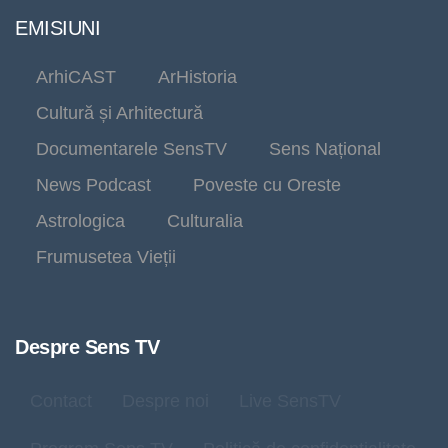
EMISIUNI
ArhiCAST
ArHistoria
Cultură și Arhitectură
Documentarele SensTV
Sens Național
News Podcast
Poveste cu Oreste
Astrologica
Culturalia
Frumusetea Vieții
Despre Sens TV
Contact
Despre noi
Live SensTV