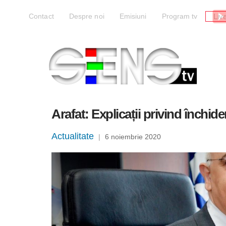
Liv
Contact
Despre noi
Emisiuni
Program tv
Arafat: Explicații privind închider
Actualitate
|
6 noiembrie 2020