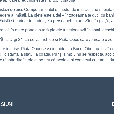
 aplicarea regulilor este mai „controlabilă”.
stăzi de aici. Comportamentul și modul de interacțiune în piață e
edere al măștii. La piețe este altfel – întotdeauna te duci cu bani
 Există și partea de protecție a persoanelor care vând în piață”, a
at că în mare parte din țară piețele funcționează în spații deschi
ră
, la Digi 24, că se va închide și Piața Obor, care „parcă e o zo
are închise. Piaţa Obor se va închide. La Bucur Obor au fost în c
ii, distanţa la statul la coadă. Pur şi simplu nu se respectă, aco
 răspândire în pieţe, pentru că acolo e şi contactul cu banul, dai
SIUNI