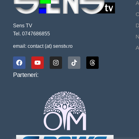
A
C
D
Sens TV
Tel. 0747686855
N
email: contact (at) senstv.ro
A
Parteneri: