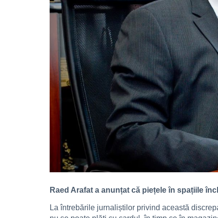
Raed Arafat a anunțat că piețele în spațiile în
La întrebările jurnaliștilor privind această discre