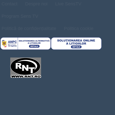
Contact
Despre noi
Live SensTV
Program Sens TV
Politică de confidențialitate
Politica cookie