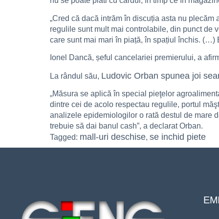
nu se poate plăti cu cardul, în timp ce în magazine
„Cred că dacă intrăm în discuția asta nu plecăm a
regulile sunt mult mai controlabile, din punct de v
care sunt mai mari în piață, în spațiul închis. (…)
Ionel Dancă, șeful cancelariei premierului, a afirm
Ludovic Orban spunea joi sea
La rândul său,
„Măsura se aplică în special pieţelor agroaliment
dintre cei de acolo respectau regulile, portul măşt
analizele epidemiologilor o rată destul de mare de
trebuie să dai banul cash”, a declarat Orban.
mall-uri deschise
se inchid piete
Tagged:
,
EMI