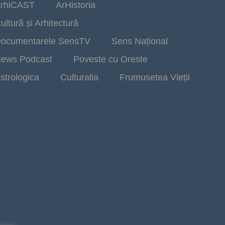
rhiCAST
ArHistoria
ultură și Arhitectură
ocumentarele SensTV
Sens Național
ews Podcast
Poveste cu Oreste
strologica
Culturalia
Frumusetea Vieții