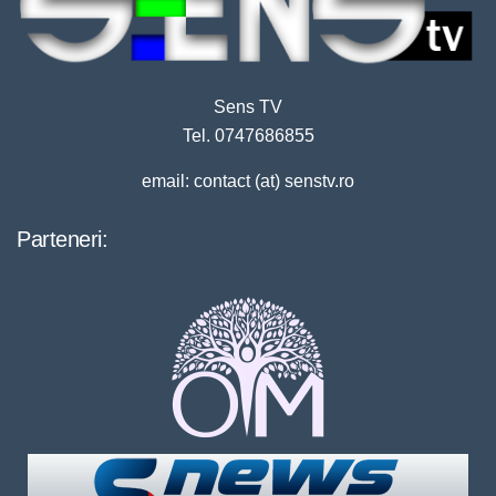
Sens TV
Tel. 0747686855
email: contact (at) senstv.ro
Parteneri: