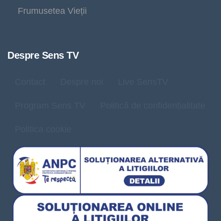
Frumusetea Vieții
Despre Sens TV
Contact
Despre noi
Live SensTV
Program Sens TV
Politică de confidențialitate
Politica cookie