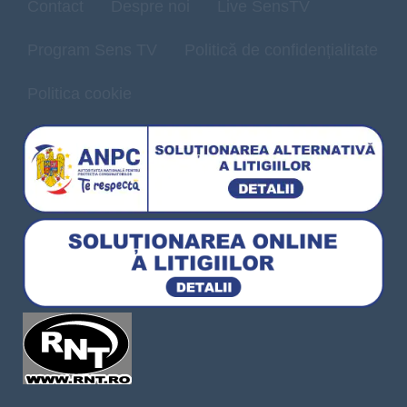
Contact
Despre noi
Live SensTV
Program Sens TV
Politică de confidențialitate
Politica cookie