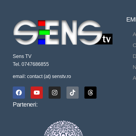
EMI
A
C
D
Sens TV
Tel. 0747686855
N
email: contact (at) senstv.ro
A
Parteneri: