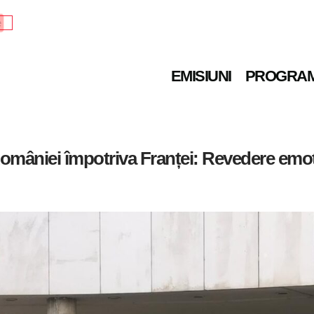
e
EMISIUNI
PROGRA
României împotriva Franței: Revedere emoți