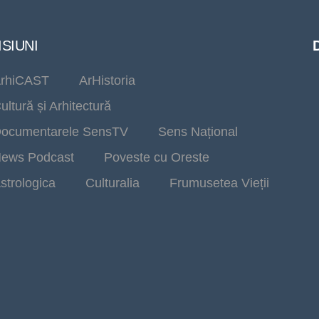
SIUNI
rhiCAST
ArHistoria
ultură și Arhitectură
ocumentarele SensTV
Sens Național
ews Podcast
Poveste cu Oreste
strologica
Culturalia
Frumusetea Vieții