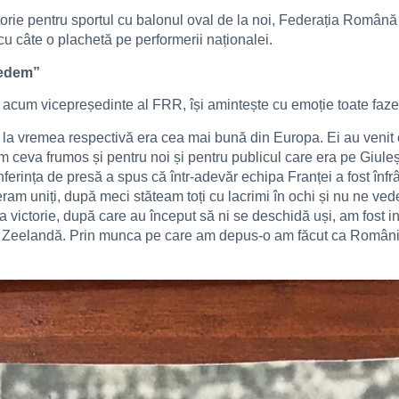
storie pentru sportul cu balonul oval de la noi, Federația Română
 cu câte o plachetă pe performerii naționalei.
redem”
 acum vicepreședinte al FRR, își amintește cu emoție toate fazel
ă la vremea respectivă era cea mai bună din Europa. Ei au venit
 ceva frumos și pentru noi și pentru publicul care era pe Giuleșt
ferința de presă a spus că într-adevăr echipa Franței a fost în
eram uniți, după meci stăteam toți cu lacrimi în ochi și nu ne ve
victorie, după care au început să ni se deschidă uși, am fost inv
ua Zeelandă. Prin munca pe care am depus-o am făcut ca România