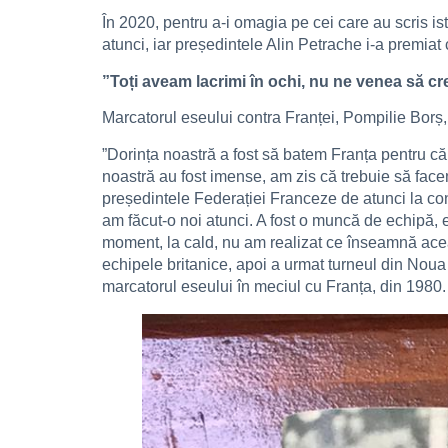
În 2020, pentru a-i omagia pe cei care au scris i
atunci, iar președintele Alin Petrache i-a premiat
”Toți aveam lacrimi în ochi, nu ne venea să c
Marcatorul eseului contra Franței, Pompilie Borș,
”Dorința noastră a fost să batem Franța pentru c
noastră au fost imense, am zis că trebuie să facem
președintele Federației Franceze de atunci la con
am făcut-o noi atunci. A fost o muncă de echipă, 
moment, la cald, nu am realizat ce înseamnă acea 
echipele britanice, apoi a urmat turneul din No
marcatorul eseului în meciul cu Franța, din 1980.