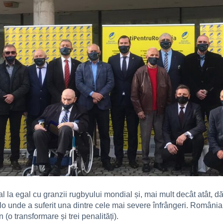
egal la egal cu granzii rugbyului mondial și, mai mult decât atât,
o unde a suferit una dintre cele mai severe înfrângeri. România a 
(o transformare și trei penalități).