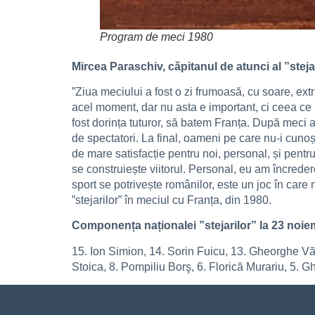
Program de meci 1980
Mircea Paraschiv, căpitanul de atunci al ”stejar
”Ziua meciului a fost o zi frumoasă, cu soare, ext
acel moment, dar nu asta e important, ci ceea ce 
fost dorința tuturor, să batem Franța. După meci a
de spectatori. La final, oameni pe care nu-i cuno
de mare satisfacție pentru noi, personal, și pentr
se construiește viitorul. Personal, eu am încrede
sport se potrivește românilor, este un joc în car
”stejarilor” în meciul cu Franța, din 1980.
Componența naționalei ”stejarilor” la 23 noie
15. Ion Simion, 14. Sorin Fuicu, 13. Gheorghe Vă
Stoica, 8. Pompiliu Borş, 6. Florică Murariu, 5.