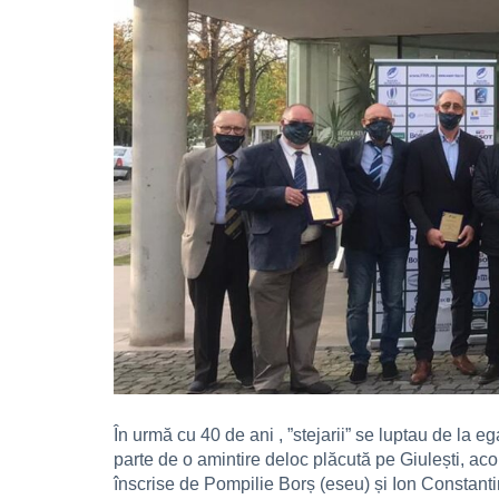
În urmă cu 40 de ani , ”stejarii” se luptau de la 
parte de o amintire deloc plăcută pe Giulești, acol
înscrise de Pompilie Borș (eseu) și Ion Constantin 