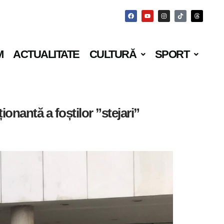
M
ACTUALITATE
CULTURĂ
SPORT
onantă a foștilor ”stejari”