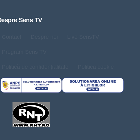
Despre Sens TV
Contact
Despre noi
Live SensTV
Program Sens TV
Politică de confidențialitate
Politica cookie