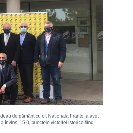
 dădeau de pământ cu ei. Naționala Franței a avut
învins, 15-0, punctele victoriei istorice fiind