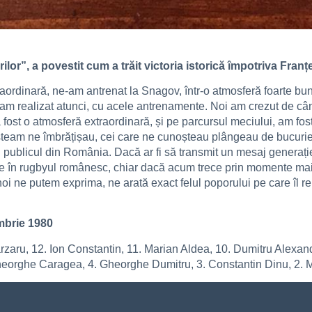
ilor”, a povestit cum a trăit victoria istorică împotriva Franțe
raordinară, ne-am antrenat la Snagov, într-o atmosferă foarte bun
am realizat atunci, cu acele antrenamente. Noi am crezut de când 
 fost o atmosferă extraordinară, și pe parcursul meciului, am fos
șteam ne îmbrățișau, cei care ne cunoșteau plângeau de bucurie,
u publicul din România. Dacă ar fi să transmit un mesaj generației
re în rugbyul românesc, chiar dacă acum trece prin momente mai 
e noi ne putem exprima, ne arată exact felul poporului pe care îl
mbrie 1980
rzaru, 12. Ion Constantin, 11. Marian Aldea, 10. Dumitru Alexand
 Gheorghe Caragea, 4. Gheorghe Dumitru, 3. Constantin Dinu, 2. 