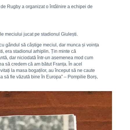
 de Rugby a organizat o întâlnire a echipei de
e meciului jucat pe stadionul Giulești.
 cu gândul să câștige meciul, dar munca și voința
i, era stadionul arhiplin. Țin minte că
frântă, dar niciodată într-un asemenea mod cum
dea să credem că am bătut Franța. În acel
itați la masa bogaților, au început să ne caute
 să fie văzută bine în Europa” – Pompilie Borș,